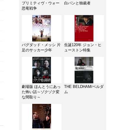
プリミティヴ・ウォー
白パンと独裁者
恐竜戦争
バグダッド・メッシ 片
生誕120年 ジョン・ヒ
足のサッカー少年
ューストン特集
劇場版 ほんとうにあっ
THE BELDHAM/ベルダ
た怖い話～ゾクゾク変
ム
な間取り～