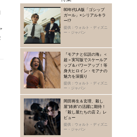
80年代LA版「ゴシップ
明
ガール」×シリアルキラ
ー!?
提供：ウォルト・ディズニ
ア
ー・ジャパン
バ
『モアナと伝説の海』＜
超＞実写版でスケールア
ップ＆パワーアップ！等
身大ヒロイン・モアナの
魅力を深掘り
提供：ウォルト・ディズニ
ー・ジャパン
岡田将生＆玄理、殺し
屋“姉弟“の活躍に期待！
「殺し屋たちの店 2」レ
ビュー
提供：ウォルト・ディズニ
ー・ジャパン