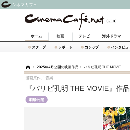
シネマカフェ
ホーム
映画
テレビ
海外ドラマ
スクープ
レポート
ゴシップ
インタビュ
ホーム
›
2025年4月公開の映画作品
›
パリピ孔明 THE MOVIE
漫画原作／ 音楽
『パリピ孔明 THE MOVIE』作
劇場公開