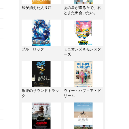
鯨が消えた入り江
あの星が降る丘で、君
とまた出会いたい。
ブルーロック
ミニオンズ＆モンスタ
ーズ
叛逆のサウンドトラッ
ウィー・ハブ・ア・ド
ク
リーム