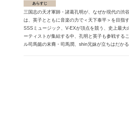
あらすじ
三国志の天才軍師・諸葛孔明が、なぜか現代の渋
は、英子とともに音楽の力で＜天下泰平＞を目指す。
SSSミュージック、V-EXが頂点を競う、史上最
ーティストが集結する中、孔明と英子も参戦する
ル司馬懿の末裔・司馬潤、shin兄妹が立ちはだか