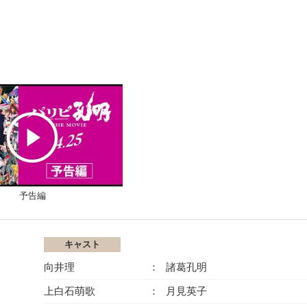
予告編
キャスト
向井理
諸葛孔明
上白石萌歌
月見英子