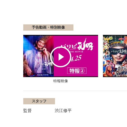
予告動画・特別映像
特報映像
スタッフ
監督
渋江修平