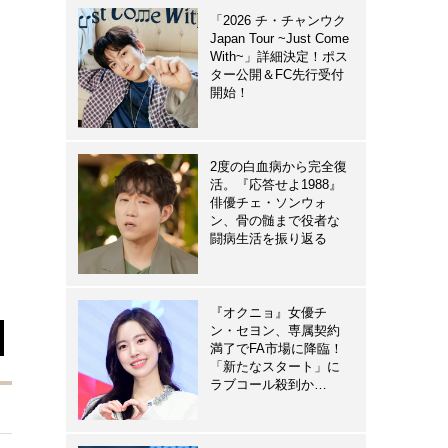
「2026 チ・チャンウク
Japan Tour ~Just Come
With~」詳細決定！ポス
ター公開＆FC先行受付
開始！
2度の白血病から完全復
活。『応答せよ1988』
俳優チェ・ソンウォ
ン、骨の髄まで役者な
闘病生活を振り返る
『オクニョ』女優チ
ン・セヨン、専属契約
満了でFA市場に降臨！
「新たなスタート」に
ラブコール殺到か…