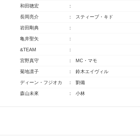
和田聰宏
長岡亮介
スティーブ・キド
岩田剛典
亀井聖矢
&TEAM
宮野真守
MC・マモ
菊地凛子
鈴木エイヴィル
ディーン・フジオカ
劉備
森山未來
小林