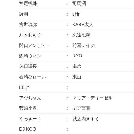
神尾楓珠
司馬潤
詩羽
shin
宮世琉弥
KABE太人
八木莉可子
久遠七海
関口メンディー
前園ケイジ
森崎ウィン
RYO
休日課長
南房
石崎ひゅーい
東山
ELLY
アヴちゃん
マリア・ディーゼル
菅原小春
ミア西表
くっきー！
城之内きすく
DJ KOO