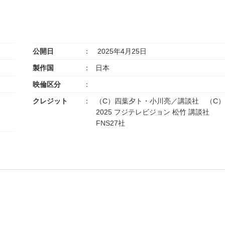
公開日
2025年4月25日
製作国
日本
映倫区分
クレジット
（C）四葉夕ト・小川亮／講談社 （C
2025 フジテレビジョン 松竹 講談社
FNS27社