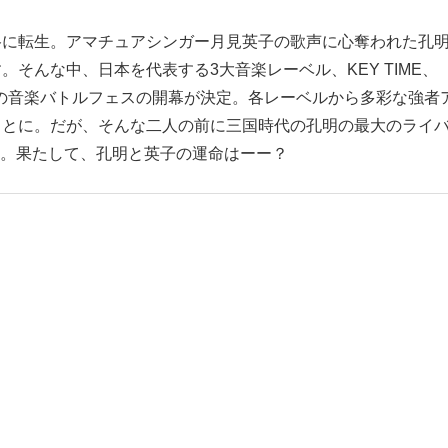
谷に転生。アマチュアシンガー月見英子の歌声に心奪われた孔
そんな中、日本を代表する3大音楽レーベル、KEY TIME、
大の音楽バトルフェスの開幕が決定。各レーベルから多彩な強者
ことに。だが、そんな二人の前に三国時代の孔明の最大のライ
る。果たして、孔明と英子の運命はーー？