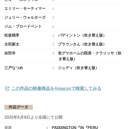
エミリー・モーティマー
ジュリー・ウォルターズ
ジム・ブロードベント
松坂桃李
パディントン（吹き替え版）
古田新太
ブラウンさん（吹き替え版）
吉田羊
老グマホームの院長・クラリッサ（吹
き替え版）
三戸なつめ
ジュディ（吹き替え版）
この作品の映像商品をAmazonで検索してみる
作品データ
2025年5月9日より全国にて公開
原題
PADDINGTON『IN『PERU