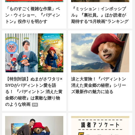
「ものすごく複雑な作業」ベ
『ミッション：インポッシブ
ン・ウィショー、『パディン
ル』『裏社員。』ほか読者が
トン』役作りを明かす
期待する“5月映画”ランキング
【特別対談】ぬまがさワタリ×
涙と大冒険！『パディントン
SYOがパディントン愛を語
消えた黄金郷の秘密』シリー
る！ 『パディントン 消えた黄
ズ最新作の魅力に迫る
金郷の秘密』は素敵な贈り物
のような映画
PR