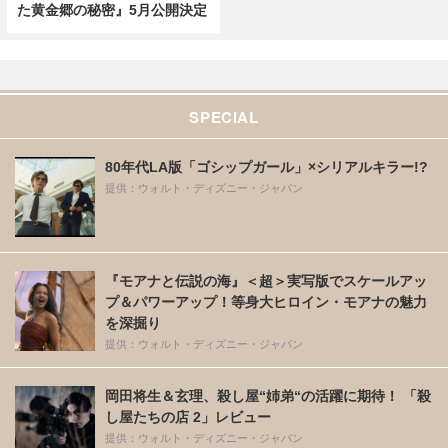
た黄金郷の秘密』5月公開決定
SPECIAL
80年代LA版「ゴシップガール」×シリアルキラー!?
提供：ウォルト・ディズニー・ジャパン
『モアナと伝説の海』＜超＞実写版でスケールアッ
プ＆パワーアップ！等身大ヒロイン・モアナの魅力
を深掘り
提供：ウォルト・ディズニー・ジャパン
岡田将生＆玄理、殺し屋“姉弟“の活躍に期待！ 「殺
し屋たちの店 2」レビュー
提供：ウォルト・ディズニー・ジャパン