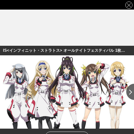
IS<インフィニット・ストラトス> オールナイトフェスティバル 1枚目の写真・画像