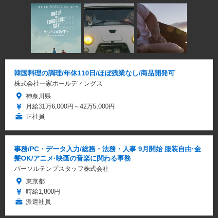
韓国料理の調理/年休110日/ほぼ残業なし/商品開発可
株式会社一家ホールディングス
神奈川県
月給31万6,000円～42万5,000円
正社員
事務/PC・データ入力/総務・法務・人事 9月開始 服装自由·金
髪OK/アニメ·映画の音楽に関わる事務
パーソルテンプスタッフ株式会社
東京都
時給1,800円
派遣社員