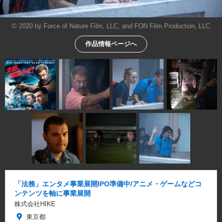
© 2020 by Force of Nature Film, LLC, and FON Film Production, LLC
作品情報ページへ
「法務」エンタメ事業展開IPO準備中/アニメ・ゲームなどコ
ンテンツを軸に事業展開
株式会社HIKE
東京都