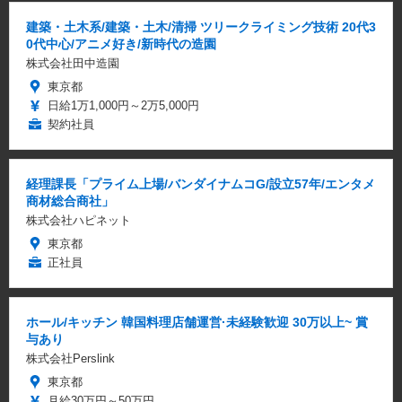
建築・土木系/建築・土木/清掃 ツリークライミング技術 20代3
0代中心/アニメ好き/新時代の造園
株式会社田中造園
東京都
日給1万1,000円～2万5,000円
契約社員
経理課長「プライム上場/バンダイナムコG/設立57年/エンタメ
商材総合商社」
株式会社ハピネット
東京都
正社員
ホール/キッチン 韓国料理店舗運営·未経験歓迎 30万以上~ 賞
与あり
株式会社Perslink
東京都
月給30万円～50万円