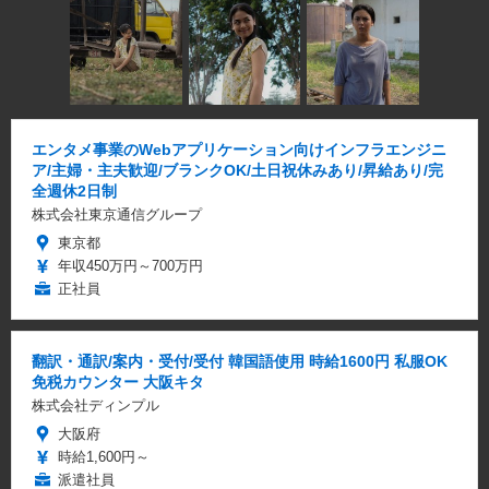
エンタメ事業のWebアプリケーション向けインフラエンジニ
ア/主婦・主夫歓迎/ブランクOK/土日祝休みあり/昇給あり/完
全週休2日制
株式会社東京通信グループ
東京都
年収450万円～700万円
正社員
翻訳・通訳/案内・受付/受付 韓国語使用 時給1600円 私服OK
免税カウンター 大阪キタ
株式会社ディンプル
大阪府
時給1,600円～
派遣社員