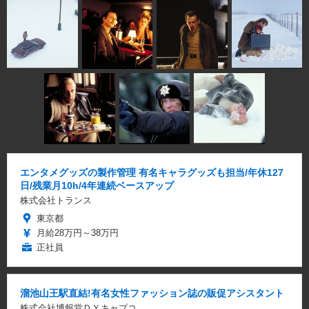
エンタメグッズの製作管理 有名キャラグッズも担当/年休127
日/残業月10h/4年連続ベースアップ
株式会社トランス
東京都
月給28万円～38万円
正社員
溜池山王駅直結!有名女性ファッション誌の販促アシスタント
株式会社博報堂ＤＹキャプコ