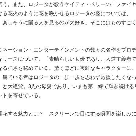
言う。また、ロジータが歌うケイティ・ペリーの「ファイ
ける花火のように花を咲かせるロジータの姿については、
、楽しそうに踊る人を見るのが大好き。そこにはものすご
ミネーション・エンターテインメントの数々の名作をプロ
なリースについて、「素晴らしい女優であり、人道主義者
なる強さを秘めている。驚くほどに複雑なキャラクターに
、観ている者はロジータの一歩一歩を思わず応援したくな
」と大絶賛。3児の母親であり、いまも第一線で輝き続ける
ントを寄せている。
開花する魅力とは？ スクリーンで目にする瞬間を楽しみ