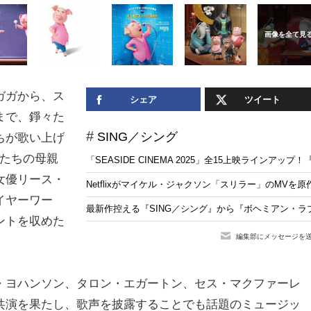
ガガから、ス
シェア
ツイート
まで、錚々た
SING／シング
ちが歌い上げ
タたちの母親
「SEASIDE CINEMA 2025」全15上映ライン
女優リース・
Netflixがマイケル・ジャクソン「スリラー」のMV
イヤーワー
最新作控える『SING／シング』から『ボヘミアン・
ントを収めた
編集部にメッセージを
・ヨハンソン、タロン・エガートン、セス・マクファーレ
共演を果たし、歌声を披露することでも話題のミュージッ