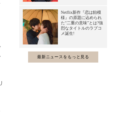
ヤ
く
デ
で
、
っ
リ
に