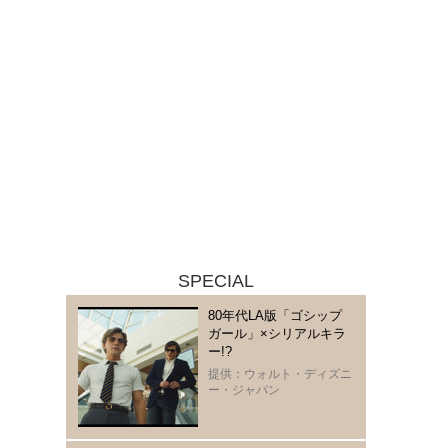
SPECIAL
80年代LA版「ゴシップ
ガール」×シリアルキラ
ー!?
提供：ウォルト・ディズニ
ー・ジャパン