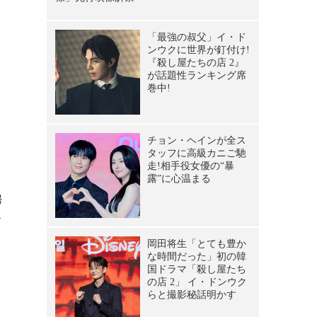
婦
す
ト