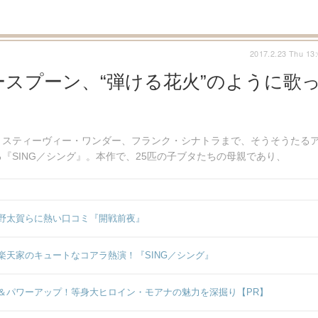
2017.2.23 Thu 13
スプーン、“弾ける花火”のように歌
、スティーヴィー・ワンダー、フランク・シナトラまで、そうそうたる
『SING／シング』。本作で、25匹の子ブタたちの母親であり、
野太賀らに熱い口コミ『開戦前夜』
天家のキュートなコアラ熱演！『SING／シング』
＆パワーアップ！等身大ヒロイン・モアナの魅力を深掘り【PR】