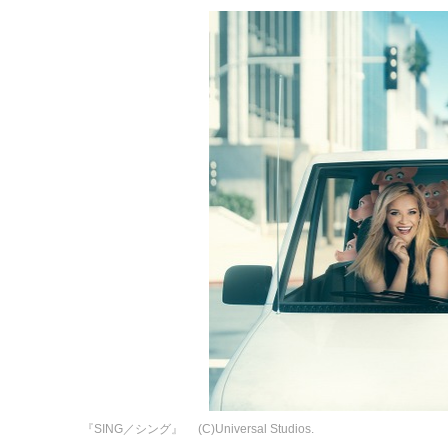
『SING／シング』 (C)Universal Studios.