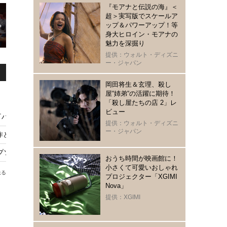
『モアナと伝説の海』＜
超＞実写版でスケールア
ップ＆パワーアップ！等
身大ヒロイン・モアナの
魅力を深掘り
提供：ウォルト・ディズニ
ー・ジャパン
岡田将生＆玄理、殺し
屋“姉弟“の活躍に期待！
「殺し屋たちの店 2」レ
ビュー
アップ！『パスト ライブス／再会』『ベイビーわるきゅーれ ナイスデイズ』ほか
提供：ウォルト・ディズニ
ー・ジャパン
を原作とした『SING／シング』短編アニメを配信へ
ラプソディ』まで大ヒット連発の音楽映画まとめ
おうち時間が映画館に！
小さくて可愛いおしゃれ
送る
プロジェクター「XGIMI
Nova」
提供：XGIMI