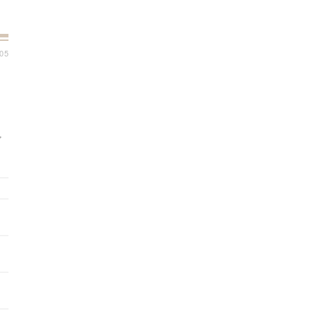
:05
っ
ア