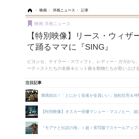
ホーム
›
映画
›
洋画ニュース
›
記事
映画
洋画ニュース
【特別映像】リース・ウィザー
て踊るママに『SING』
ビヨンセ、テイラー・スウィフト、レディー・ガガから
ーティストたちの名曲＆ヒット曲を動物たちが歌い上げる
注目記事
満席続出！「とにかく役者が全員いい」池松壮亮＆仲
【特別映像】オスカー俳優マシュー・マコノヒー、超楽
『モアナと伝説の海』＜超＞実写版でスケールアップ