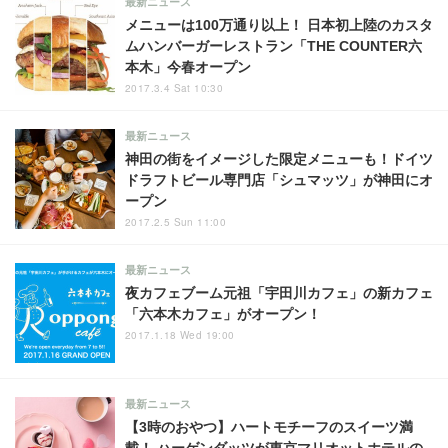
最新ニュース
メニューは100万通り以上！ 日本初上陸のカスタ
ムハンバーガーレストラン「THE COUNTER六
本木」今春オープン
2017.3.4 Sat 10:30
最新ニュース
神田の街をイメージした限定メニューも！ドイツ
ドラフトビール専門店「シュマッツ」が神田にオ
ープン
2017.2.5 Sun 11:00
最新ニュース
夜カフェブーム元祖「宇田川カフェ」の新カフェ
「六本木カフェ」がオープン！
2017.1.18 Wed 19:00
最新ニュース
【3時のおやつ】ハートモチーフのスイーツ満