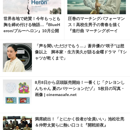
世界各地で絶賛！今年もっとも
圧巻のマーチングパフォーマン
胸を締め付ける物語…『BlueH
ス！高校生男子の青春を描く
eron/ブルーヘロン』10月公開
『進行曲 マーチングボーイ
ポスター＆特報映像
ズ』日本版予告編
「声を聞いただけでもう…」蒼井優の“咲子”は想
像以上 脚本家・生方美久が語る金曜ドラマ「Tシ
ャツが乾くまで」
8月8日から店頭販売開始！一番くじ「クレヨンし
んちゃん 夏のバケーションだゾ」 5枚目の写真・
画像 | cinemacafe.net
満席続出！「とにかく役者が全員いい」池松壮亮
＆仲野太賀らに熱い口コミ『開戦前夜』