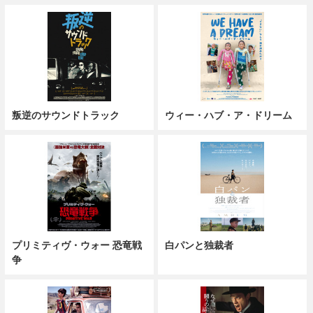
叛逆のサウンドトラック
ウィー・ハブ・ア・ドリーム
プリミティヴ・ウォー 恐竜戦
白パンと独裁者
争