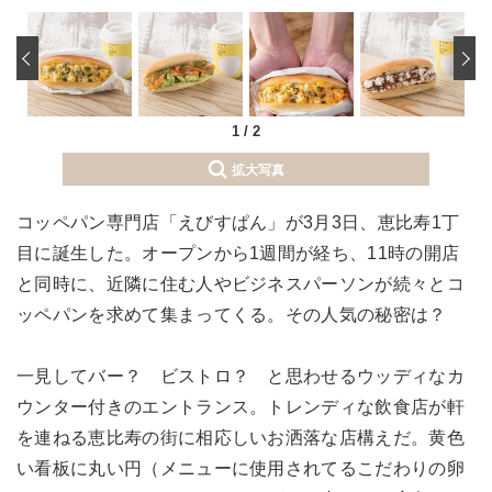
‹
1
/
2
拡大写真
コッペパン専門店「えびすぱん」が3月3日、恵比寿1丁
目に誕生した。オープンから1週間が経ち、11時の開店
と同時に、近隣に住む人やビジネスパーソンが続々とコ
ッペパンを求めて集まってくる。その人気の秘密は？
一見してバー？ ビストロ？ と思わせるウッディなカ
ウンター付きのエントランス。トレンディな飲食店が軒
を連ねる恵比寿の街に相応しいお洒落な店構えだ。黄色
い看板に丸い円（メニューに使用されてるこだわりの卵