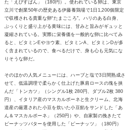
た「えびすぱん」（180円）。使われている卵は、東京
立川で創業50年の歴史ある伊藤養鶏場で1日1,200個限定
で収穫される貴重な卵“たまごころ”。ハリのある白身、
ぷっくりと盛り上がる黄味には、甘みと旨みがギュッと
凝縮されている。実際に栄養価を一般的な卵に比べてみ
ると、ビタミンEやヨウ素、ビタミンA、ビタミンDが多
く含まれているので、食べるだけで、身も心も元気にな
りそうな卵だ。
そのほかの人気メニューには、ハーブと塩で3日間熟成さ
せて、低温調理で柔らかく仕上げた豚肩ロースの塊を挟
んだ「トンカツ」（シングル1枚 280円、ダブル2枚 380
円）、イタリア産のマスカルポーネと生クリーム、北海
道産の厳選された小豆を炊いた小豆餡をサンドした「あ
ん＆マスカルポーネ」（250円）や、自家製の挽きたて
ピーナッツバターを使用した「ピーナッツ」（180円）