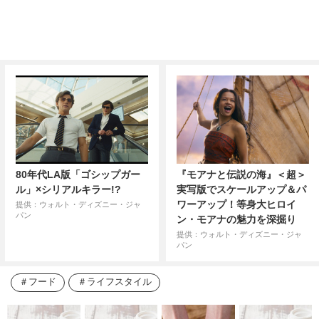
80年代LA版「ゴシップガー
『モアナと伝説の海』＜超＞
ル」×シリアルキラー!?
実写版でスケールアップ＆パ
ワーアップ！等身大ヒロイ
提供：ウォルト・ディズニー・ジャ
パン
ン・モアナの魅力を深掘り
提供：ウォルト・ディズニー・ジャ
パン
フード
ライフスタイル