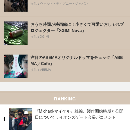
提供：ウォルト・ディズニー・ジャパン
おうち時間が映画館に！小さくて可愛いおしゃれプ
ロジェクター「XGIMI Nova」
提供：XGIMI
注目のABEMAオリジナルドラマをチェック「ABE
MA／Cafe」
提供：ABEMA
RANKING
『Michael/マイケル』続編、製作開始時期と公開
日についてライオンズゲート会長がコメント