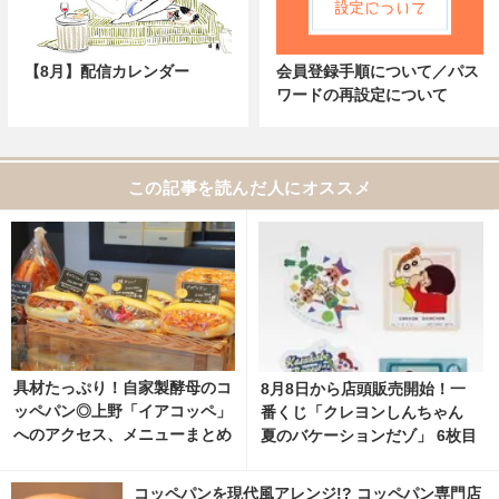
【8月】配信カレンダー
会員登録手順について／パス
ワードの再設定について
この記事を読んだ人にオススメ
具材たっぷり！自家製酵母のコ
8月8日から店頭販売開始！一
ッペパン◎上野「イアコッペ」
番くじ「クレヨンしんちゃん
へのアクセス、メニューまとめ
夏のバケーションだゾ」 6枚目
の写真・画像 | cinemacafe.ne
t
コッペパンを現代風アレンジ!? コッペパン専門店