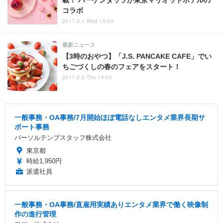
載！ ハーゲンダッツが東京マリオットホテルの
コラボ
2017.3.1 Wed 15:00
最新ニュース
【3時のおやつ】「J.S. PANCAKE CAFE」でい
ちごづくしの春のフェアをスタート！
2017.3.2 Thu 15:00
一般事務・OA事務/7月開始ほぼ電話なしエンタメ業界長期サ
ポート事務
パーソルテンプスタッフ株式会社
東京都
時給1,950円
派遣社員
一般事務・OA事務/直雇用実績ありエンタメ業界で働く映像制
作の進行管理