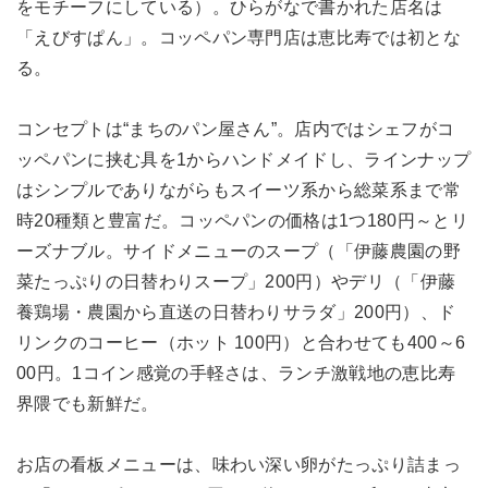
をモチーフにしている）。ひらがなで書かれた店名は
「えびすぱん」。コッペパン専門店は恵比寿では初とな
る。
コンセプトは“まちのパン屋さん”。店内ではシェフがコ
ッペパンに挟む具を1からハンドメイドし、ラインナップ
はシンプルでありながらもスイーツ系から総菜系まで常
時20種類と豊富だ。コッペパンの価格は1つ180円～とリ
ーズナブル。サイドメニューのスープ（「伊藤農園の野
菜たっぷりの日替わりスープ」200円）やデリ（「伊藤
養鶏場・農園から直送の日替わりサラダ」200円）、ド
リンクのコーヒー（ホット 100円）と合わせても400～6
00円。1コイン感覚の手軽さは、ランチ激戦地の恵比寿
界隈でも新鮮だ。
お店の看板メニューは、味わい深い卵がたっぷり詰まっ