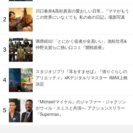
川口春奈&高杉真宙の愛おしい日常...『ママがもう
この世界にいなくても 私の命の日記』場面写真
満席続出!「とにかく役者が全員いい」池松壮亮&
仲野太賀らに熱い口コミ『開戦前夜』
スタジオジブリ『耳をすませば』『借りぐらしの
アリエッティ』4Kデジタルリマスター IMAX上映
決定
『Michael/マイケル』のジャファー・ジャクソン
がウィル・スミスと共演へ アクションスリラー
『Supermax』