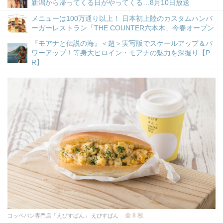
新潟から帰ってくる日がやってくる…8月10日放送
メニューは100万通り以上！ 日本初上陸のカスタムハンバ
ーガーレストラン「THE COUNTER六本木」今春オープン
『モアナと伝説の海』＜超＞実写版でスケールアップ＆パ
ワーアップ！等身大ヒロイン・モアナの魅力を深掘り【P
R】
全 8 枚
コッペパン専門店「えびすぱん」 えびすぱん