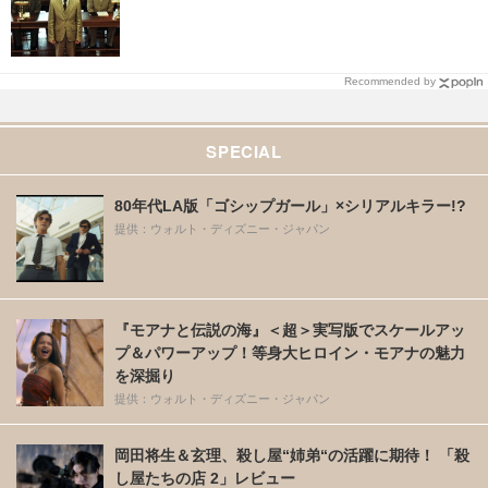
Recommended by
SPECIAL
80年代LA版「ゴシップガール」×シリアルキラー!?
提供：ウォルト・ディズニー・ジャパン
『モアナと伝説の海』＜超＞実写版でスケールアッ
プ＆パワーアップ！等身大ヒロイン・モアナの魅力
を深掘り
提供：ウォルト・ディズニー・ジャパン
岡田将生＆玄理、殺し屋“姉弟“の活躍に期待！ 「殺
し屋たちの店 2」レビュー