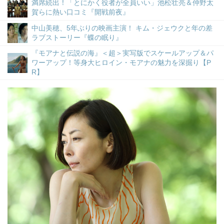
満席続出！「とにかく役者が全員いい」池松壮亮＆仲野太
賀らに熱い口コミ『開戦前夜』
中山美穂、5年ぶりの映画主演！ キム・ジェウクと年の差
ラブストーリー『蝶の眠り』
『モアナと伝説の海』＜超＞実写版でスケールアップ＆パ
ワーアップ！等身大ヒロイン・モアナの魅力を深掘り【P
R】