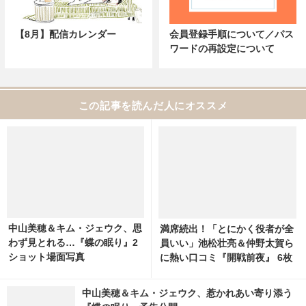
【8月】配信カレンダー
会員登録手順について／パス
ワードの再設定について
この記事を読んだ人にオススメ
中山美穂＆キム・ジェウク、思
満席続出！「とにかく役者が全
わず見とれる…『蝶の眠り』2
員いい」池松壮亮＆仲野太賀ら
ショット場面写真
に熱い口コミ『開戦前夜』 6枚
目の写真・画像 | cinemacafe.
net
中山美穂＆キム・ジェウク、惹かれあい寄り添う