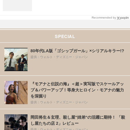
Recommended by
SPECIAL
80年代LA版「ゴシップガール」×シリアルキラー!?
提供：ウォルト・ディズニー・ジャパン
『モアナと伝説の海』＜超＞実写版でスケールアッ
プ＆パワーアップ！等身大ヒロイン・モアナの魅力
を深掘り
提供：ウォルト・ディズニー・ジャパン
岡田将生＆玄理、殺し屋“姉弟“の活躍に期待！ 「殺
し屋たちの店 2」レビュー
提供：ウォルト・ディズニー・ジャパン