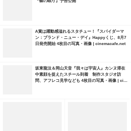
『蝶の眠り』予告公開
A賞は躍動感溢れるスタチュー！『スパイダーマ
ン：ブランド・ニュー・デイ』Happyくじ、8月7
日発売開始 4枚目の写真・画像 | cinemacafe.net
坂東龍汰＆岡山天音『我々は宇宙人』カンヌ滞在
中素顔を捉えたスチール到着 制作スタジオ訪
問、アフレコ見学なども 4枚目の写真・画像 | cin
emacafe.net