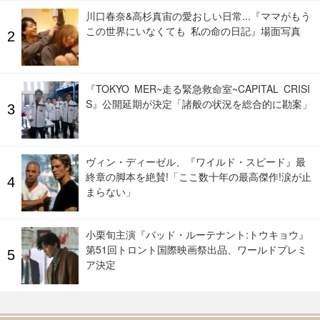
川口春奈&高杉真宙の愛おしい日常...『ママがもう
この世界にいなくても 私の命の日記』場面写真
『TOKYO MER~走る緊急救命室~CAPITAL CRISI
S』公開延期が決定「諸般の状況を総合的に勘案」
ヴィン・ディーゼル、『ワイルド・スピード』最
終章の脚本を絶賛!「ここ数十年の最高傑作!涙が止
まらない」
小栗旬主演『バッド・ルーテナント:トウキョウ』
第51回トロント国際映画祭出品、ワールドプレミ
ア決定