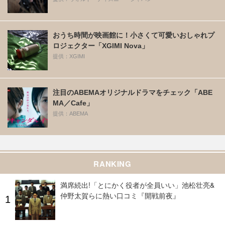
おうち時間が映画館に！小さくて可愛いおしゃれプ
ロジェクター「XGIMI Nova」
提供：XGIMI
注目のABEMAオリジナルドラマをチェック「ABE
MA／Cafe」
提供：ABEMA
RANKING
満席続出!「とにかく役者が全員いい」池松壮亮&
仲野太賀らに熱い口コミ『開戦前夜』