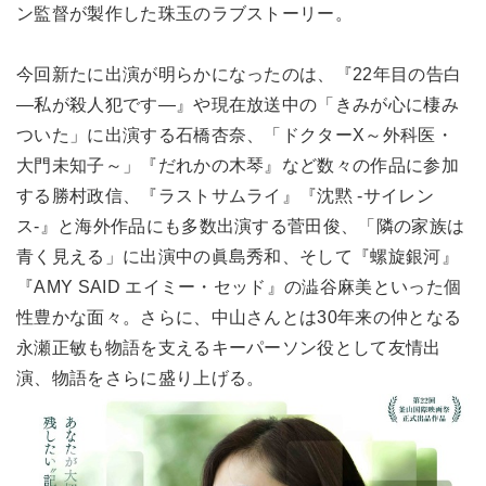
ン監督が製作した珠玉のラブストーリー。
今回新たに出演が明らかになったのは、『22年目の告白
―私が殺人犯です―』や現在放送中の「きみが心に棲み
ついた」に出演する石橋杏奈、「ドクターX～外科医・
大門未知子～」『だれかの木琴』など数々の作品に参加
する勝村政信、『ラストサムライ』『沈黙 -サイレン
ス-』と海外作品にも多数出演する菅田俊、「隣の家族は
青く見える」に出演中の眞島秀和、そして『螺旋銀河』
『AMY SAID エイミー・セッド』の澁谷麻美といった個
性豊かな面々。さらに、中山さんとは30年来の仲となる
永瀬正敏も物語を支えるキーパーソン役として友情出
演、物語をさらに盛り上げる。