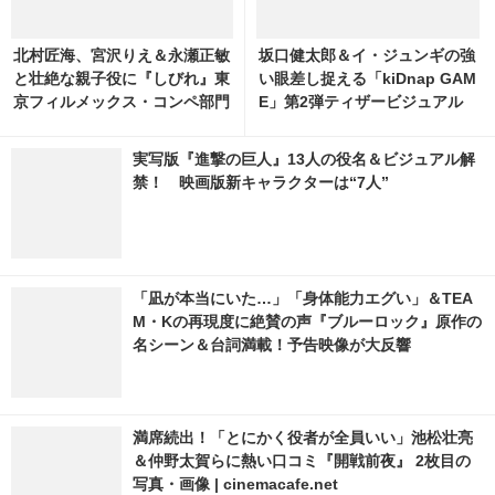
北村匠海、宮沢りえ＆永瀬正敏
坂口健太郎＆イ・ジュンギの強
と壮絶な親子役に『しびれ』東
い眼差し捉える「kiDnap GAM
京フィルメックス・コンペ部門
E」第2弾ティザービジュアル
選出へ
＆映像解禁
実写版『進撃の巨人』13人の役名＆ビジュアル解
禁！ 映画版新キャラクターは“7人”
「凪が本当にいた…」「身体能力エグい」＆TEA
M・Kの再現度に絶賛の声『ブルーロック』原作の
名シーン＆台詞満載！予告映像が大反響
満席続出！「とにかく役者が全員いい」池松壮亮
＆仲野太賀らに熱い口コミ『開戦前夜』 2枚目の
写真・画像 | cinemacafe.net