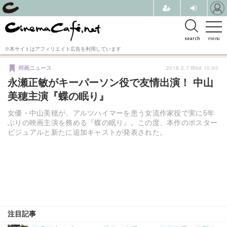
search
menu
※本サイトはアフィリエイト広告を利用しています
2018.2.7 Wed 10:00
邦画ニュース
永瀬正敏がキーパーソン役で友情出演！ 中山
美穂主演『蝶の眠り』
女優・中山美穂が、アルツハイマーを患う女流作家役で実に5年
ぶりの映画主演を務める『蝶の眠り』。この度、本作のポスター
ビジュアルと新たに追加キャストが発表された。
注目記事