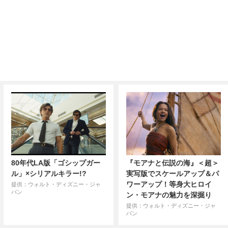
80年代LA版「ゴシップガー
『モアナと伝説の海』＜超＞
ル」×シリアルキラー!?
実写版でスケールアップ＆パ
ワーアップ！等身大ヒロイ
提供：ウォルト・ディズニー・ジャ
パン
ン・モアナの魅力を深掘り
提供：ウォルト・ディズニー・ジャ
パン