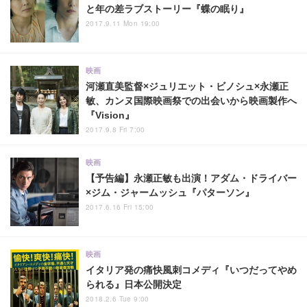
と年の差ラブストーリー『蝶の眠り』
2017.9.11 Mon 19:00
映画
河瀬直美監督×ジュリエット・ビノシュ×永瀬正
敏、カンヌ国際映画祭での出会いから映画製作へ
『Vision』
2017.9.8 Fri 7:00
映画
【予告編】永瀬正敏も出演！アダム・ドライバー
×ジム・ジャームッシュ『パターソン』
2017.6.16 Fri 15:00
映画
イタリア発の痛快風刺コメディ『いつだってやめ
られる』日本公開決定
2018.2.6 Tue 9:00