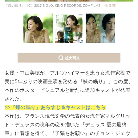
全 3 枚
『蝶の眠り』（C）2017 SIGLO, KING RECORDS, ZOA FILMS
拡大写真
女優・中山美穂が、アルツハイマーを患う女流作家役で
実に5年ぶりの映画主演を務める『蝶の眠り』。この度、
本作のポスタービジュアルと新たに追加キャストが発表
された。
>>『蝶の眠り』あらすじ＆キャストはこちら
本作は、フランス現代文学の代表的女流作家マルグリッ
ト・デュラスの晩年の恋を描いた『デュラス 愛の最終
章』に着想を得て、『子猫をお願い』のチョン・ジェウ