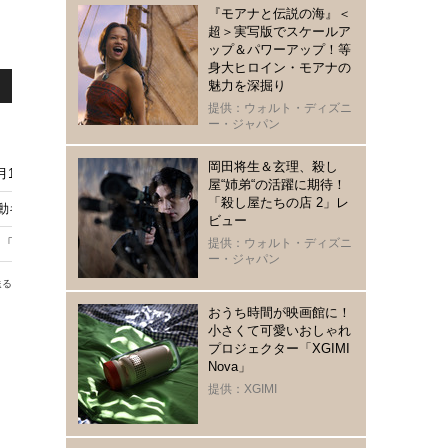
『モアナと伝説の海』＜
超＞実写版でスケールア
ップ＆パワーアップ！等
身大ヒロイン・モアナの
魅力を深掘り
提供：ウォルト・ディズニ
ー・ジャパン
岡田将生＆玄理、殺し
15日発売
屋“姉弟“の活躍に期待！
「殺し屋たちの店 2」レ
可動ギミックを搭載
ビュー
「パレット４」7月15日発売
提供：ウォルト・ディズニ
ー・ジャパン
送る
おうち時間が映画館に！
小さくて可愛いおしゃれ
プロジェクター「XGIMI
』
Nova」
提供：XGIMI