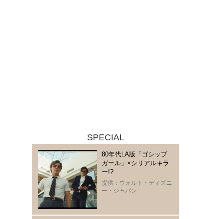
SPECIAL
80年代LA版「ゴシップ
ガール」×シリアルキラ
ー!?
提供：ウォルト・ディズニ
ー・ジャパン