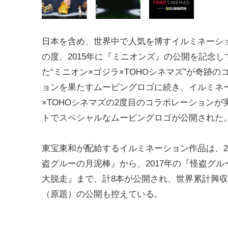
日本を含め、世界中で人気を博すイルミネーシ
の度、2015年に『ミニオンズ』の公開を記念し
た“ミニオン×ゴジラ×TOHOシネマズ”が奇跡の
ョンを果たすムービングロゴに続き、イルミネ
×TOHOシネマズの2度目のコラボレーションが
トでスペシャルなムービングロゴが公開された
東宝東和が配給するイルミネーション作品は、20
盗グルーの月泥棒』から、2017年の『怪盗グル
大脱走』まで、計8本が公開され、世界累計興収57.
（原題）の公開も控えている。