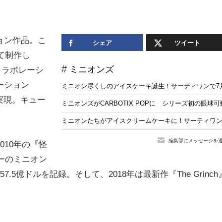
ョン作品。こ
シェア
ツイート
て制作し
ミニオンズ
コラボレーシ
ーション
ミニオン尽くしのアイスケーキ誕生！サーティワンで7月
実現。キュー
ミニオンズがCARBOTIX POPに シリーズ初の眼球
。
ミニオンたちがアイスクリームケーキに！サーティワン
編集部にメッセージを
10年の『怪
ーのミニオン
5億ドルを記録。そして、2018年は最新作『The Grinch