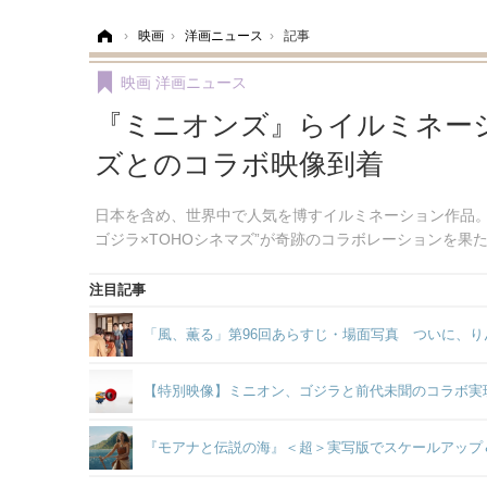
ホーム
›
映画
›
洋画ニュース
›
記事
映画
洋画ニュース
『ミニオンズ』らイルミネーシ
ズとのコラボ映像到着
日本を含め、世界中で人気を博すイルミネーション作品。こ
ゴジラ×TOHOシネマズ”が奇跡のコラボレーションを果
注目記事
「風、薫る」第96回あらすじ・場面写真 ついに、り
【特別映像】ミニオン、ゴジラと前代未聞のコラボ実
『モアナと伝説の海』＜超＞実写版でスケールアップ