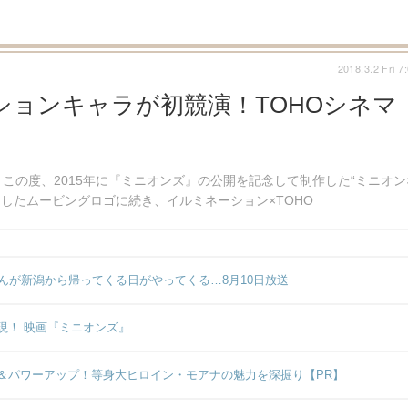
2018.3.2 Fri 7
ョンキャラが初競演！TOHOシネマ
の度、2015年に『ミニオンズ』の公開を記念して制作した“ミニオン
たしたムービングロゴに続き、イルミネーション×TOHO
んが新潟から帰ってくる日がやってくる…8月10日放送
現！ 映画『ミニオンズ』
＆パワーアップ！等身大ヒロイン・モアナの魅力を深掘り【PR】