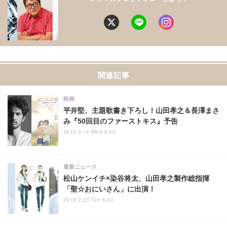
関連記事
映画
平井堅、主題歌書き下ろし！山田孝之＆長澤まさ
み『50回目のファーストキス』予告
2018.3.14 Wed 6:00
最新ニュース
松山ケンイチ×染谷将太、山田孝之製作総指揮
「聖☆おにいさん」に出演！
2018.2.20 Tue 6:00