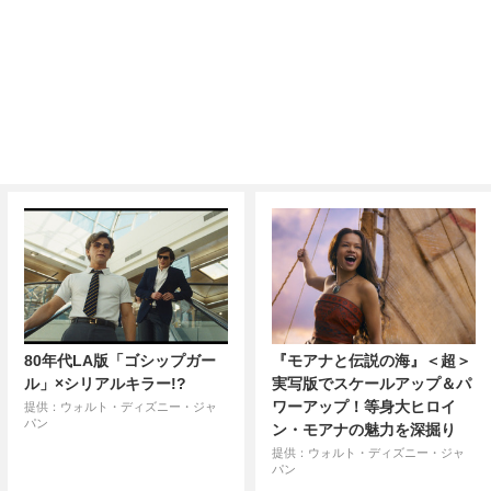
80年代LA版「ゴシップガー
『モアナと伝説の海』＜超＞
ル」×シリアルキラー!?
実写版でスケールアップ＆パ
ワーアップ！等身大ヒロイ
提供：ウォルト・ディズニー・ジャ
パン
ン・モアナの魅力を深掘り
提供：ウォルト・ディズニー・ジャ
パン