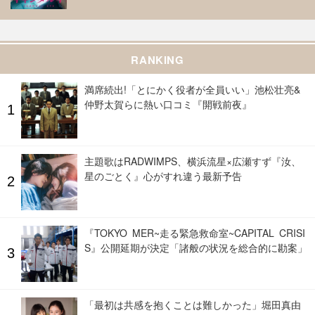
RANKING
満席続出!「とにかく役者が全員いい」池松壮亮&
仲野太賀らに熱い口コミ『開戦前夜』
主題歌はRADWIMPS、横浜流星×広瀬すず『汝、
星のごとく』心がすれ違う最新予告
『TOKYO MER~走る緊急救命室~CAPITAL CRISI
S』公開延期が決定「諸般の状況を総合的に勘案」
「最初は共感を抱くことは難しかった」堀田真由