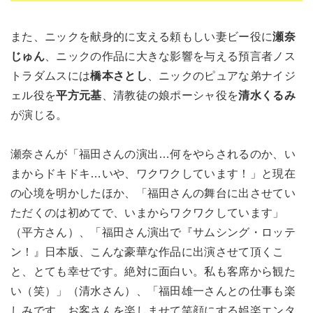
また、ニックを献身的に支える頼もしい妻ビー役に
瀬奈
じゅん
、ニックの作品に大きな影響を与える預言者ノス
トラダムスには
橋本さとし
、ニックのピュアな弟ナイジ
ェル役を
平方元基
、清教徒の娘ポーシャ役を
清水くるみ
が演じる。
瀬奈さんが「福田さんの演出…何をやらされるのか、い
まからドキドキ…いや、ワクワクしています！」と現在
の心境を明かしたほか、「福田さんの舞台に出させてい
ただくのは初めてで、いまからワクワクしています」
（平方さん）、「福田さん演出で『サムシング・ロッテ
ン！』日本版、こんな豪華な作品に出演させて頂くこ
と、とても幸せです。絶対に面白い。私も客席から観た
い（笑）」（清水さん）、「福田雄一さんとの仕事も楽
しみです。お客さんを楽しませて笑顔にする娯楽エンタ