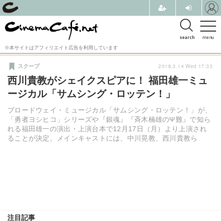
search
menu
※本サイトはアフィリエイト広告を利用しています
2018.3.14 Wed 17:33
スクープ
西川貴教がシェイクスピアに！ 福田雄一ミュ
ージカル「サムシング・ロッテン！」
ブロードウェイ・ミュージカル「サムシング・ロッテン！」が、
「勇者ヨシヒコ」シリーズや『銀魂』『斉木楠雄のΨ難』で知ら
れる福田雄一の演出・上演台本で12月17日（月）より上演され
ることが決定。メインキャストには、中川晃教、西川貴教ら
注目記事