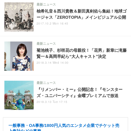
最新ニュース
柚希礼音＆西川貴教＆新田真剣佑ら集結！地球ゴ
ージャス「ZEROTOPIA」メインビジュアル公開
2017.10.2 Mon 16:45
最新ニュース
菊池桃子、杉咲花の母親役！「花男」新章に滝藤
賢一＆高岡早紀ら“大人キャスト”決定
2018.3.14 Wed 14:00
最新ニュース
『リメンバー・ミー』公開記念！『モンスター
ズ・ユニバーシティ』金曜プレミアムで放送
2018.3.13 Tue 17:15
一般事務・OA事務/1800円人気のエンタメ企業でチケット売