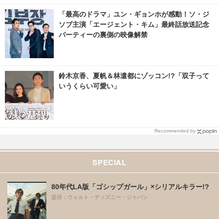
「最高のドラマ」ユン・ギョンホが感動！ソ・ジ
ソブ主演「エージェント・キム」最終話放送記念
パーティーの裏側の映像解禁
鈴木京香、夏帆＆林遣都にゾッコン!?「双子って
いうくらい可愛い」
Recommended by
SPECIAL
80年代LA版「ゴシップガール」×シリアルキラー!?
提供：ウォルト・ディズニー・ジャパン