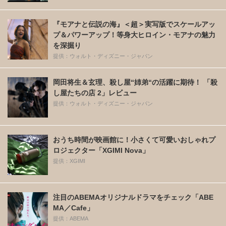
『モアナと伝説の海』＜超＞実写版でスケールアッ
プ＆パワーアップ！等身大ヒロイン・モアナの魅力
を深掘り
提供：ウォルト・ディズニー・ジャパン
岡田将生＆玄理、殺し屋“姉弟“の活躍に期待！ 「殺
し屋たちの店 2」レビュー
提供：ウォルト・ディズニー・ジャパン
おうち時間が映画館に！小さくて可愛いおしゃれプ
ロジェクター「XGIMI Nova」
提供：XGIMI
注目のABEMAオリジナルドラマをチェック「ABE
MA／Cafe」
提供：ABEMA