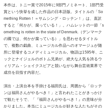
本作は、トニー賞で2015年に9部門ノミネート、1部門受
賞という快挙を成した作品の日本語版。タイトルの「So
mething Rotten！＝サムシング・ロッテン！」は、直訳
すると「何かが、腐っている！」。ハムレットの一節「s
omething is rotten in the state of Denmark.（デンマーク
の國では、何かが腐っている）」を思わせるタイトル
で、複数の戯曲、ミュージカル作品へのオマージュが随
所に登場するコメディミュージカル。物語は1595年、ニ
ックとナイジェルのボトム兄弟が、絶大な人気を誇るウ
ィリアム・シェイクスピアと競いながら舞台芸術業界で
成功を目指す内容だ。
演出・上演台本を手掛ける福田氏は、周囲から「ロッテ
ンは福田さんがやるべき！」と言われたことがきっかけ
で観たそうで、「『福田さんがやるべき！』の意味が分
かりました。本当にミュージカルが好きな人たちがその