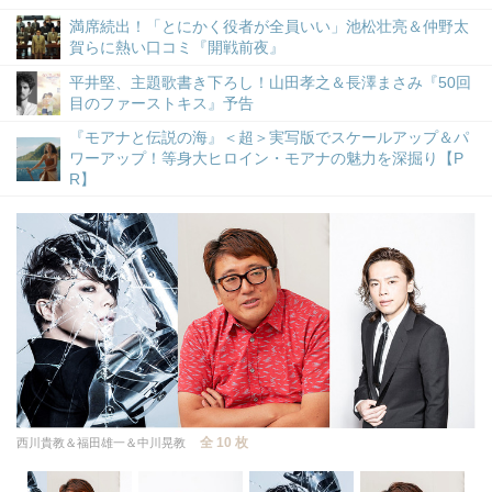
満席続出！「とにかく役者が全員いい」池松壮亮＆仲野太
賀らに熱い口コミ『開戦前夜』
平井堅、主題歌書き下ろし！山田孝之＆長澤まさみ『50回
目のファーストキス』予告
『モアナと伝説の海』＜超＞実写版でスケールアップ＆パ
ワーアップ！等身大ヒロイン・モアナの魅力を深掘り【P
R】
全 10 枚
西川貴教＆福田雄一＆中川晃教