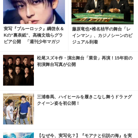
実写『ブルーロック』綱啓永＆
藤原竜也×椎名桔平の舞台「レ
Kの“裏表紙”、高橋文哉らグラ
インマン」、カジノシーンのビ
ビア公開 「週刊少年マガジ
ジュアル到着
ン」36.37合併号発売中 2枚目
の写真・画像 | cinemacafe.ne
松尾スズキ作・演出舞台「業音」再演！15年前の
t
初演舞台写真が公開
三浦春馬、ハイヒールを履きこなし舞うドラァグ
クイーン姿を初公開！
【なぜ今、実写化？】『モアナと伝説の海』を実