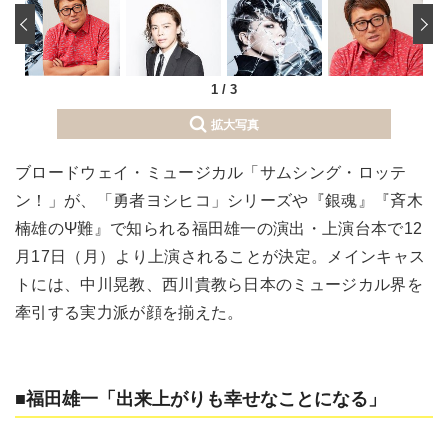
‹
1
/
3
拡大写真
ブロードウェイ・ミュージカル「サムシング・ロッテ
ン！」が、「勇者ヨシヒコ」シリーズや『銀魂』『斉木
楠雄のΨ難』で知られる福田雄一の演出・上演台本で12
月17日（月）より上演されることが決定。メインキャス
トには、中川晃教、西川貴教ら日本のミュージカル界を
牽引する実力派が顔を揃えた。
■福田雄一「出来上がりも幸せなことになる」