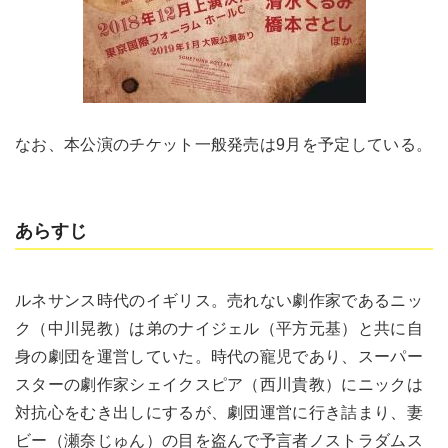
なお、本公演のチケット一般発売は9月を予定している。
あらすじ
ルネサンス時代のイギリス。売れない劇作家であるニッ
ク（中川晃教）は弟のナイジェル（平方元基）と共に自
身の劇団を運営していた。時代の寵児であり、スーパー
スターの劇作家シェイクスピア（西川貴教）にニックは
対抗心をむき出しにするが、劇団運営に行き詰まり、妻
ビー（瀬奈じゅん）の目を盗んで予言者ノストラダムス