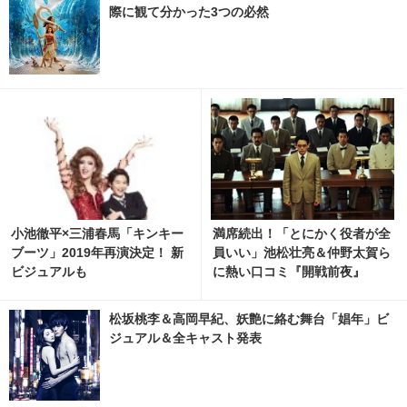
際に観て分かった3つの必然
小池徹平×三浦春馬「キンキー
満席続出！「とにかく役者が全
ブーツ」2019年再演決定！ 新
員いい」池松壮亮＆仲野太賀ら
ビジュアルも
に熱い口コミ『開戦前夜』
松坂桃李＆高岡早紀、妖艶に絡む舞台「娼年」ビ
ジュアル＆全キャスト発表