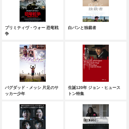
プリミティヴ・ウォー 恐竜戦
白パンと独裁者
争
バグダッド・メッシ 片足のサ
生誕120年 ジョン・ヒュース
ッカー少年
トン特集