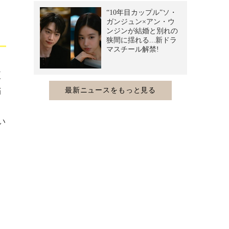
垣
稲
い
さ
る