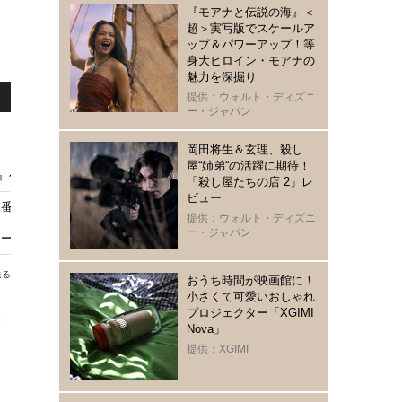
『モアナと伝説の海』＜
超＞実写版でスケールア
ップ＆パワーアップ！等
身大ヒロイン・モアナの
魅力を深掘り
提供：ウォルト・ディズニ
ー・ジャパン
岡田将生＆玄理、殺し
屋“姉弟“の活躍に期待！
A』公開 趣里らが共演
「殺し屋たちの店 2」レ
ビュー
る番組放送
提供：ウォルト・ディズニ
ー・ジャパン
ーと呪いの子」7月から
送る
おうち時間が映画館に！
小さくて可愛いおしゃれ
プロジェクター「XGIMI
き
Nova」
リ
提供：XGIMI