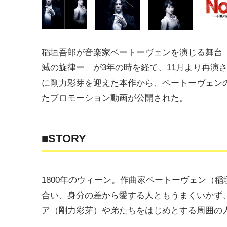
稲垣吾郎が音楽家ベートーヴェンを演じる舞台「N
滅の旋律ー」が3年の時を経て、11月より再演
に剛力彩芽を迎えた本作から、ベートーヴェン
たプロモーション動画が公開された。
■STORY
1800年のウィーン。作曲家ベートーヴェン（
合い、身分の差から愛する人ともうまくいかず
ア（剛力彩芽）や弟たちをはじめとする周囲の