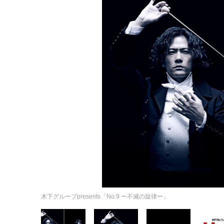
木下グループpresents「No.9 ー不滅の旋律ー」