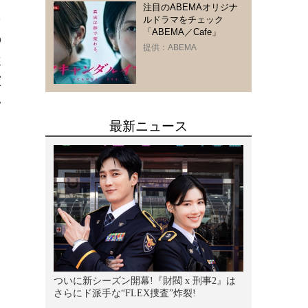
注目のABEMAオリジナ
を
ルドラマをチェック
「ABEMA／Cafe」
の
提供：ABEMA
次
演
い