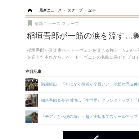
ホーム
›
最新ニュース
›
スクープ
›
記事
最新ニュース
スクープ
稲垣吾郎が一筋の涙を流す…舞台
稲垣吾郎が音楽家ベートーヴェンを演じる舞台「No.9 
を迎えた本作から、ベートーヴェンの名曲に乗せたプロ
注目記事
満席続出！「とにかく役者が全員いい」池松壮亮＆仲
稲垣吾郎＆長谷川博己『半世界』クランクアップ！「
『モアナと伝説の海』＜超＞実写版でスケールアップ