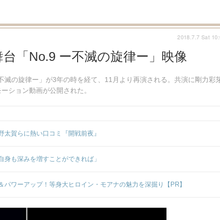
2018.7.7 Sat 10
「No.9 ー不滅の旋律ー」映像
ー不滅の旋律ー」が3年の時を経て、11月より再演される。共演に剛力彩
モーション動画が公開された。
野太賀らに熱い口コミ『開戦前夜』
自身も深みを増すことができれば」
＆パワーアップ！等身大ヒロイン・モアナの魅力を深掘り【PR】