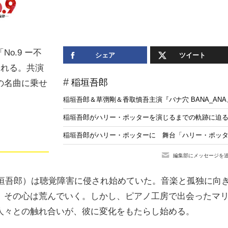
o.9 ー不
シェア
ツイート
される。共演
稲垣吾郎
の名曲に乗せ
稲垣吾郎＆草彅剛＆香取慎吾主演『バナ穴 BANA_AN
稲垣吾郎がハリー・ポッターを演じるまでの軌跡に迫
稲垣吾郎がハリー・ポッターに 舞台「ハリー・ポッタ
編集部にメッセージを
稲垣吾郎）は聴覚障害に侵され始めていた。音楽と孤独に向
、その心は荒んでいく。しかし、ピアノ工房で出会ったマ
人々との触れ合いが、彼に変化をもたらし始める。