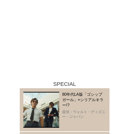
SPECIAL
80年代LA版「ゴシップ
ガール」×シリアルキラ
ー!?
提供：ウォルト・ディズニ
ー・ジャパン