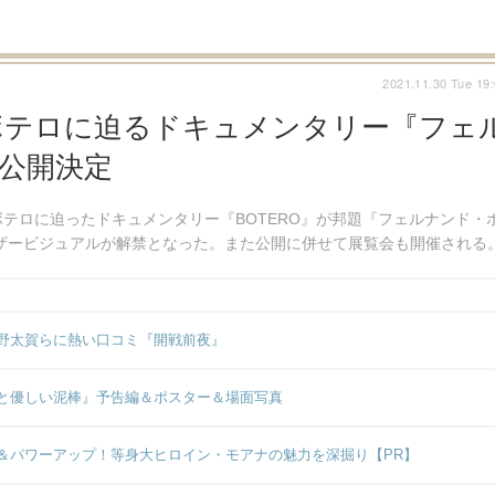
2021.11.30 Tue 19
ボテロに迫るドキュメンタリー『フェ
 公開決定
テロに迫ったドキュメンタリー『BOTERO』が邦題『フェルナンド・
ザービジュアルが解禁となった。また公開に併せて展覧会も開催される
野太賀らに熱い口コミ『開戦前夜』
と優しい泥棒』予告編＆ポスター＆場面写真
＆パワーアップ！等身大ヒロイン・モアナの魅力を深掘り【PR】