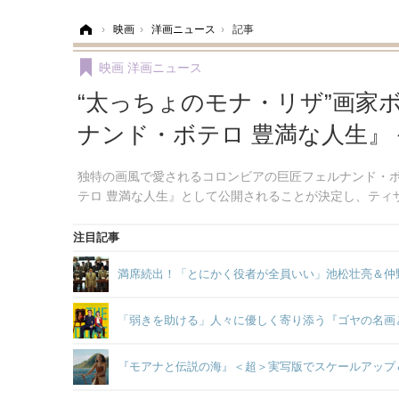
ホーム
›
映画
›
洋画ニュース
›
記事
映画
洋画ニュース
“太っちょのモナ・リザ”画家
ナンド・ボテロ 豊満な人生』
独特の画風で愛されるコロンビアの巨匠フェルナンド・ボ
テロ 豊満な人生』として公開されることが決定し、ティ
注目記事
満席続出！「とにかく役者が全員いい」池松壮亮＆仲
「弱きを助ける」人々に優しく寄り添う『ゴヤの名画
『モアナと伝説の海』＜超＞実写版でスケールアップ