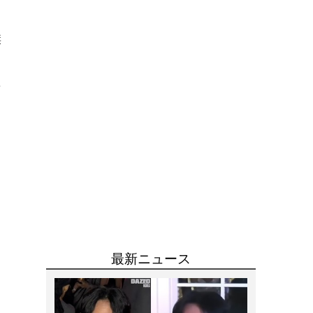
リ
傑
た