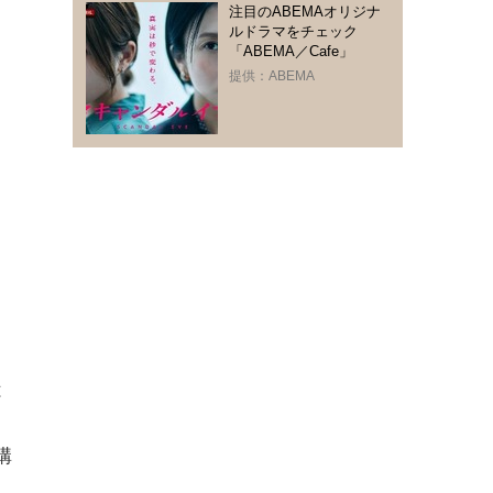
注目のABEMAオリジナ
ルドラマをチェック
「ABEMA／Cafe」
提供：ABEMA
は
構