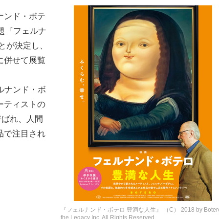
ナンド・ボテ
題
『フェルナ
とが決定し、
に併せて展覧
ルナンド・ボ
ーティストの
呼ばれ、人間
品で注目され
『フェルナンド・ボテロ 豊満な人生』 （C） 2018 by Boter
the Legacy Inc. All Rights Reserved