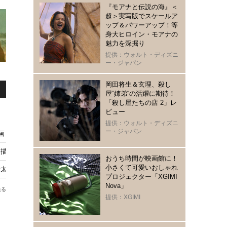
『モアナと伝説の海』＜
超＞実写版でスケールア
ップ＆パワーアップ！等
身大ヒロイン・モアナの
魅力を深掘り
提供：ウォルト・ディズニ
ー・ジャパン
岡田将生＆玄理、殺し
屋“姉弟“の活躍に期待！
「殺し屋たちの店 2」レ
ビュー
提供：ウォルト・ディズニ
ー・ジャパン
映画『僕の一年、君の一日』9月公開決定
描く『進行曲 マーチングボーイズ』日本版予告編
おうち時間が映画館に！
小さくて可愛いおしゃれ
野太賀らに熱い口コミ『開戦前夜』
プロジェクター「XGIMI
Nova」
送る
提供：XGIMI