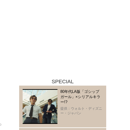
SPECIAL
80年代LA版「ゴシップ
ガール」×シリアルキラ
ー!?
提供：ウォルト・ディズニ
ー・ジャパン
o