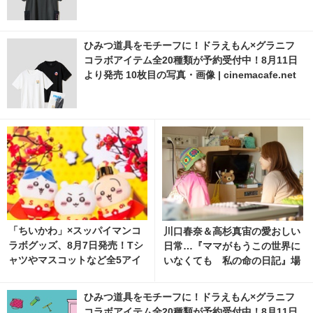
ひみつ道具をモチーフに！ドラえもん×グラニフ
コラボアイテム全20種類が予約受付中！8月11日
より発売 10枚目の写真・画像 | cinemacafe.net
「ちいかわ」×スッパイマンコ
川口春奈＆高杉真宙の愛おしい
ラボグッズ、8月7日発売！Tシ
日常…『ママがもうこの世界に
ャツやマスコットなど全5アイ
いなくても 私の命の日記』場
テム
面写真 2枚目の写真・画像 | ci
nemacafe.net
ひみつ道具をモチーフに！ドラえもん×グラニフ
コラボアイテム全20種類が予約受付中！8月11日