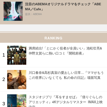
注目のABEMAオリジナルドラマをチェック「ABE
MA／Cafe」
提供：ABEMA
RANKING
満席続出!「とにかく役者が全員いい」池松壮亮&
仲野太賀らに熱い口コミ『開戦前夜』
川口春奈&高杉真宙の愛おしい日常...『ママがもう
この世界にいなくても 私の命の日記』場面写真
スタジオジブリ『耳をすませば』『借りぐらしの
アリエッティ』4Kデジタルリマスター IMAX上映
決定