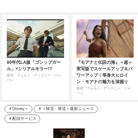
80年代LA版「ゴシップガー
『モアナと伝説の海』＜超＞
ル」×シリアルキラー!?
実写版でスケールアップ＆パ
ワーアップ！等身大ヒロイ
提供：ウォルト・ディズニー・ジャ
パン
ン・モアナの魅力を深掘り
提供：ウォルト・ディズニー・ジャ
パン
Disney＋
＜韓流・華流＞最新ニュース
配信サービス