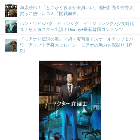
満席続出！「とにかく役者が全員いい」池松壮亮＆仲野太
賀らに熱い口コミ『開戦前夜』
ハン・ソヒ×パク・ヒョンシク、イ・ジョンソク×少女時代
ユナら人気スター出演！Disney+最新韓国コンテンツ
『モアナと伝説の海』＜超＞実写版でスケールアップ＆パ
ワーアップ！等身大ヒロイン・モアナの魅力を深掘り【P
R】