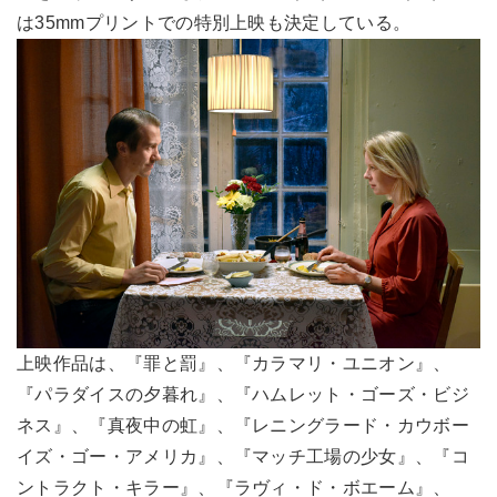
は35mmプリントでの特別上映も決定している。
上映作品は、『罪と罰』、『カラマリ・ユニオン』、
『パラダイスの夕暮れ』、『ハムレット・ゴーズ・ビジ
ネス』、『真夜中の虹』、『レニングラード・カウボー
イズ・ゴー・アメリカ』、『マッチ工場の少女』、『コ
ントラクト・キラー』、『ラヴィ・ド・ボエーム』、