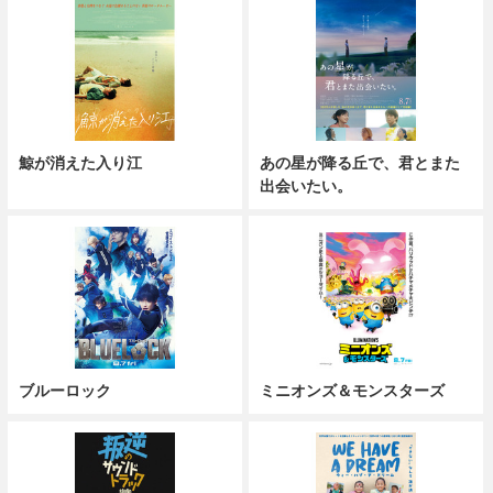
鯨が消えた入り江
あの星が降る丘で、君とまた
出会いたい。
ブルーロック
ミニオンズ＆モンスターズ