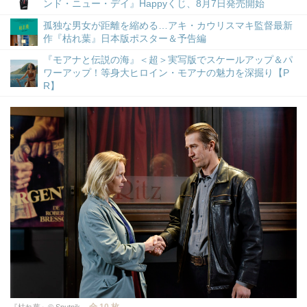
ンド・ニュー・デイ』Happyくじ、8月7日発売開始
孤独な男女が距離を縮める…アキ・カウリスマキ監督最新
作『枯れ葉』日本版ポスター＆予告編
『モアナと伝説の海』＜超＞実写版でスケールアップ＆パ
ワーアップ！等身大ヒロイン・モアナの魅力を深掘り【P
R】
全 10 枚
『枯れ葉』© Sputnik