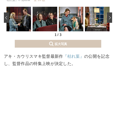
‹
1
/
3
拡大写真
アキ・カウリスマキ監督最新作
『枯れ葉』
の公開を記念
し、監督作品の特集上映が決定した。