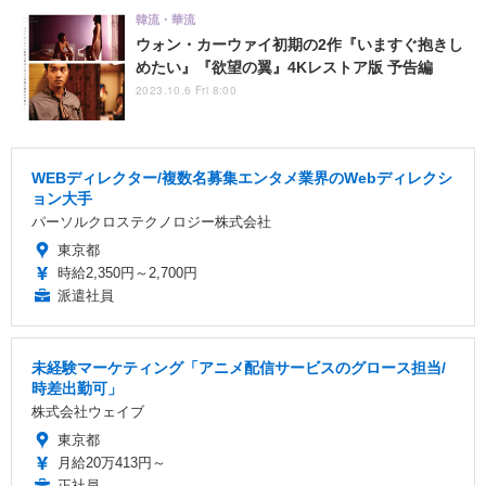
韓流・華流
ウォン・カーウァイ初期の2作『いますぐ抱きし
めたい』『欲望の翼』4Kレストア版 予告編
2023.10.6 Fri 8:00
WEBディレクター/複数名募集エンタメ業界のWebディレクシ
ョン大手
パーソルクロステクノロジー株式会社
東京都
時給2,350円～2,700円
派遣社員
未経験マーケティング「アニメ配信サービスのグロース担当/
時差出勤可」
株式会社ウェイブ
東京都
月給20万413円～
正社員