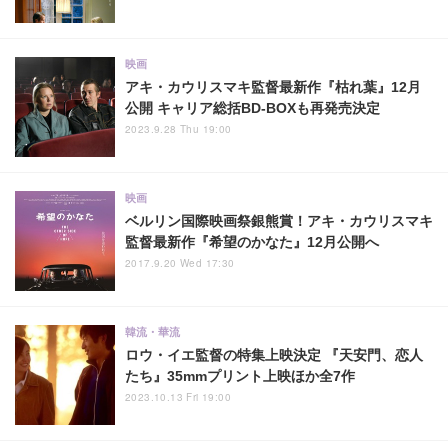
映画
アキ・カウリスマキ監督最新作『枯れ葉』12月
公開 キャリア総括BD-BOXも再発売決定
2023.9.28 Thu 19:00
映画
ベルリン国際映画祭銀熊賞！アキ・カウリスマキ
監督最新作『希望のかなた』12月公開へ
2017.9.20 Wed 17:30
韓流・華流
ロウ・イエ監督の特集上映決定 『天安門、恋人
たち』35mmプリント上映ほか全7作
2023.10.13 Fri 19:00