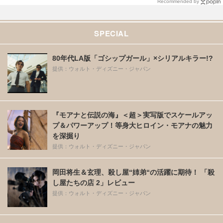
Recommended by
SPECIAL
80年代LA版「ゴシップガール」×シリアルキラー!?
提供：ウォルト・ディズニー・ジャパン
『モアナと伝説の海』＜超＞実写版でスケールアッ
プ＆パワーアップ！等身大ヒロイン・モアナの魅力
を深掘り
提供：ウォルト・ディズニー・ジャパン
岡田将生＆玄理、殺し屋“姉弟“の活躍に期待！ 「殺
し屋たちの店 2」レビュー
提供：ウォルト・ディズニー・ジャパン