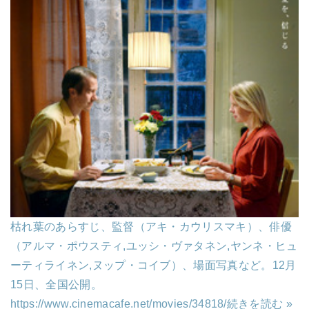
枯れ葉のあらすじ、監督（アキ・カウリスマキ）、俳優
（アルマ・ポウスティ,ユッシ・ヴァタネン,ヤンネ・ヒュ
ーティライネン,ヌップ・コイブ）、場面写真など。12月
15日、全国公開。
https://www.cinemacafe.net/movies/34818/
続きを読む »