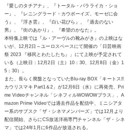
『愛しのタチアナ』、『トータル・バラライカ・ショ
ー』、『レニングラード・カウボーイズ、モーゼに会
う』、『浮き雲』、『白い花びら』、『過去のない
男』、『街のあかり』、『希望のかなた』。
本特集上映では『ル・アーヴルの靴みがき』の上映はな
いが、12月2日～ユーロスペースにて開催の「日芸映画
祭 2023 『移民とわたしたち』」にて上映が予定されて
いる（上映日：12月2日（土）10：30、12月8日（金）1
5：30）。
また、長らく廃盤となっていたBlu-ray BOX「キートス!!
カウリスマキ Part1＆2」が12月6日（水）に再発売、Pri
me Videoチャンネル「シネフィルWOWOWプラス」、A
mazon Prime Videoでは過去作品を配信中、ミニシアタ
ー系のサブスク「ザ・シネマメンバーズ」では12月より
配信開始、さらにCS放送洋画専門チャンネル「ザ・シネ
マ」では24年1月に6作品が放送される。