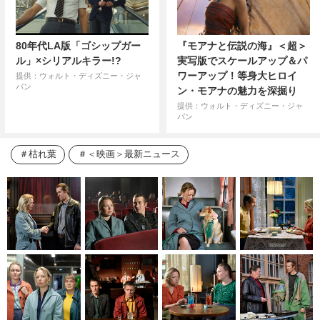
80年代LA版「ゴシップガー
『モアナと伝説の海』＜超＞
ル」×シリアルキラー!?
実写版でスケールアップ＆パ
ワーアップ！等身大ヒロイ
提供：ウォルト・ディズニー・ジャ
パン
ン・モアナの魅力を深掘り
提供：ウォルト・ディズニー・ジャ
パン
枯れ葉
＜映画＞最新ニュース