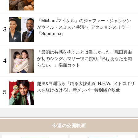
『Michael/マイケル』のジャファー・ジャクソン
がウィル・スミスと共演へ アクションスリラー
『Supermax』
「最初は共感を抱くことは難しかった」堀田真由
が初のシングルマザー役に挑戦『私はあなたを知
らない、』場面カット
趣里&白洲迅ら『踊る大捜査線 N.E.W. メトロポリ
スを駆け抜けろ!』新メンバー特別紹介映像
今週の公開映画