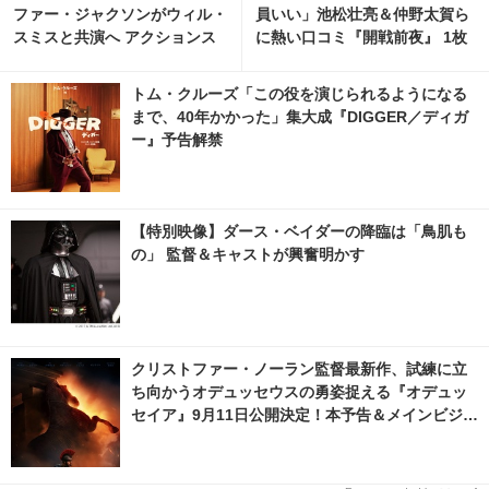
ファー・ジャクソンがウィル・
員いい」池松壮亮＆仲野太賀ら
スミスと共演へ アクションス
に熱い口コミ『開戦前夜』 1枚
リラー『Supermax』 2枚目の
目の写真・画像 | cinemacafe.
写真・画像 | cinemacafe.net
net
トム・クルーズ「この役を演じられるようになる
まで、40年かかった」集大成『DIGGER／ディガ
ー』予告解禁
【特別映像】ダース・ベイダーの降臨は「鳥肌も
の」 監督＆キャストが興奮明かす
クリストファー・ノーラン監督最新作、試練に立
ち向かうオデュッセウスの勇姿捉える『オデュッ
セイア』9月11日公開決定！本予告＆メインビジュ
アル解禁