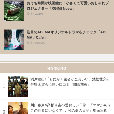
おうち時間が映画館に！小さくて可愛いおしゃれプ
ロジェクター「XGIMI Nova」
提供：XGIMI
注目のABEMAオリジナルドラマをチェック「ABE
MA／Cafe」
提供：ABEMA
RANKING
満席続出!「とにかく役者が全員いい」池松壮亮&
仲野太賀らに熱い口コミ『開戦前夜』
川口春奈&高杉真宙の愛おしい日常...『ママがもう
この世界にいなくても 私の命の日記』場面写真