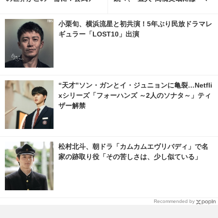
トブック、12月9日発売決定
ジで読めない」謎深まる「Tシ
ャツが乾くまで」5話 2枚目の
小栗旬、横浜流星と初共演！5年ぶり民放ドラマレ
写真・画像 | cinemacafe.net
ギュラー「LOST10」出演
“天才”ソン・ガンとイ・ジュニョンに亀裂…Netfli
xシリーズ「フォーハンズ ～2人のソナタ～」ティ
ザー解禁
松村北斗、朝ドラ「カムカムエヴリバディ」で名
家の跡取り役「その苦しさは、少し似ている」
Recommended by