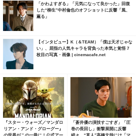
「かわよすぎる」「元気になって良かった」回復
した“柳生”中村倫也のオフショットに反響「風、
薫る」
【インタビュー】K（＆TEAM）「僕は天才じゃな
い」、屈指の人気キャラを背負った本気と覚悟 7
枚目の写真・画像 | cinemacafe.net
『スター・ウォーズ／マンダロ
「蒼井優の演技すごすぎ」「圧
リアン・アンド・グローグー』
巻の長回し」衝撃展開に反響
の世界がこの一冊に！公式アー
続々、“直人”高橋文哉には「マ