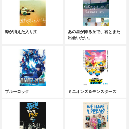
鯨が消えた入り江
あの星が降る丘で、君とまた
出会いたい。
ブルーロック
ミニオンズ＆モンスターズ