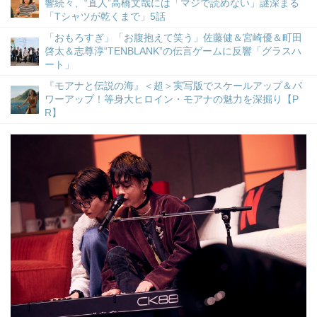
響続々、“直人”高橋文哉には「マジで読めない」謎深まる
「Tシャツが乾くまで」5話
「おもろすぎ」「お腹抱えて笑う」佐藤健＆宮崎優＆町田
啓太＆志尊淳“TENBLANK”の伝言ゲームに反響「グラスハ
ート」
『モアナと伝説の海』＜超＞実写版でスケールアップ＆パ
ワーアップ！等身大ヒロイン・モアナの魅力を深掘り【P
R】