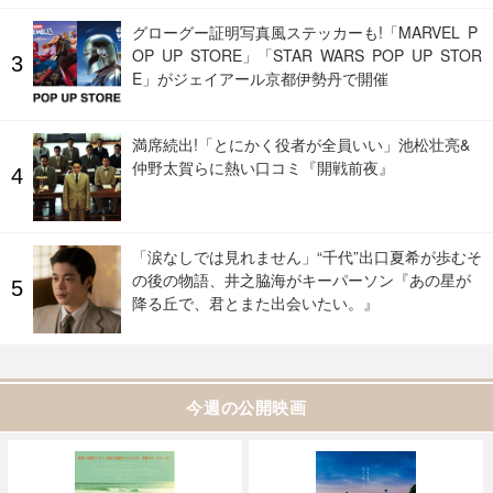
グローグー証明写真風ステッカーも!「MARVEL P
OP UP STORE」「STAR WARS POP UP STOR
E」がジェイアール京都伊勢丹で開催
満席続出!「とにかく役者が全員いい」池松壮亮&
仲野太賀らに熱い口コミ『開戦前夜』
「涙なしでは見れません」“千代”出口夏希が歩むそ
の後の物語、井之脇海がキーパーソン『あの星が
降る丘で、君とまた出会いたい。』
今週の公開映画