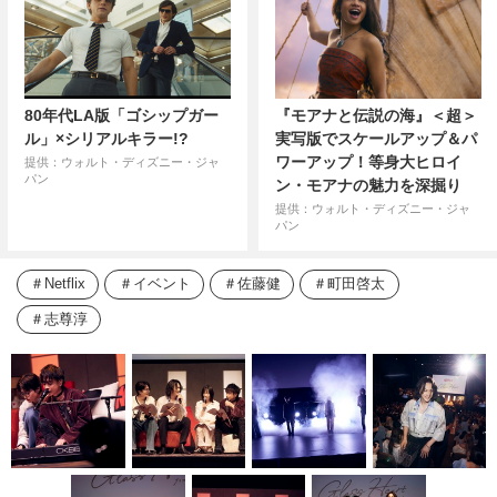
80年代LA版「ゴシップガー
『モアナと伝説の海』＜超＞
ル」×シリアルキラー!?
実写版でスケールアップ＆パ
ワーアップ！等身大ヒロイ
提供：ウォルト・ディズニー・ジャ
パン
ン・モアナの魅力を深掘り
提供：ウォルト・ディズニー・ジャ
パン
Netflix
イベント
佐藤健
町田啓太
志尊淳