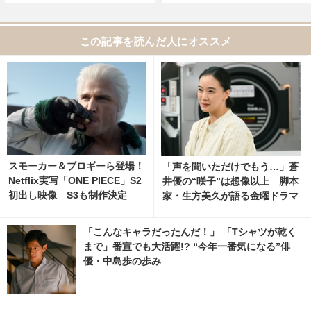
この記事を読んだ人にオススメ
スモーカー＆ブロギーら登場！
「声を聞いただけでもう…」蒼
Netflix実写「ONE PIECE」S2
井優の“咲子”は想像以上 脚本
初出し映像 S3も制作決定
家・生方美久が語る金曜ドラマ
「Tシャツが乾くまで」
「こんなキャラだったんだ！」 「Tシャツが乾く
まで」番宣でも大活躍!? “今年一番気になる”俳
優・中島歩の歩み