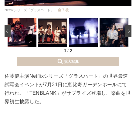
全 7 枚
Netflixシリーズ「グラスハート」
‹
1
/
2
拡大写真
佐藤健主演Netflixシリーズ「グラスハート」の世界最速
試写会イベントが7月31日に恵比寿ガーデンホールにて
行われ、「TENBLANK」がサプライズ登場し、楽曲を世
界初生披露した。