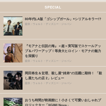
SPECIAL
80年代LA版「ゴシップガール」×シリアルキラー!?
提供：ウォルト・ディズニー・ジャパン
『モアナと伝説の海』＜超＞実写版でスケールアッ
プ＆パワーアップ！等身大ヒロイン・モアナの魅力
を深掘り
提供：ウォルト・ディズニー・ジャパン
岡田将生＆玄理、殺し屋“姉弟“の活躍に期待！ 「殺
し屋たちの店 2」レビュー
提供：ウォルト・ディズニー・ジャパン
おうち時間が映画館に！小さくて可愛いおしゃれプ
ロジェクター「XGIMI Nova」