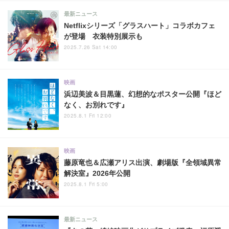
最新ニュース
Netflixシリーズ「グラスハート」コラボカフェ
が登場 衣装特別展示も
2025.7.26 Sat 14:00
映画
浜辺美波＆目黒蓮、幻想的なポスター公開『ほど
なく、お別れです』
2025.8.1 Fri 12:00
映画
藤原竜也＆広瀬アリス出演、劇場版『全領域異常
解決室』2026年公開
2025.8.1 Fri 5:00
最新ニュース