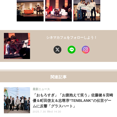
シネマカフェをフォローしよう！
関連記事
最新ニュース
「おもろすぎ」「お腹抱えて笑う」佐藤健＆宮崎
優＆町田啓太＆志尊淳“TENBLANK”の伝言ゲー
ムに反響「グラスハート」
2025.7.30 Wed 14:30