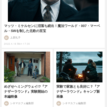
マッツ・ミケルセンに沼落ち続出！魔法ワールド・007・マーベ
ル・SWを制した北欧の至宝
上原礼子
2022.4.18 Mon 17:30
めざせヘミングウェイ!?『ア
実験で家族とも良好に？『ア
ナザーラウンド』実験開始の
ナザーラウンド』キャンプ新
本編映像
画像
シネマカフェ編集部
シネマカフェ編集部