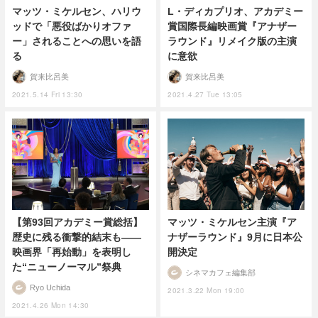
マッツ・ミケルセン、ハリウ
L・ディカプリオ、アカデミー
ッドで「悪役ばかりオファ
賞国際長編映画賞『アナザー
ー」されることへの思いを語
ラウンド』リメイク版の主演
る
に意欲
賀来比呂美
賀来比呂美
2021.5.14 Fri 13:30
2021.4.27 Tue 13:05
【第93回アカデミー賞総括】
マッツ・ミケルセン主演『ア
歴史に残る衝撃的結末も――
ナザーラウンド』9月に日本公
映画界「再始動」を表明し
開決定
た“ニューノーマル”祭典
シネマカフェ編集部
Ryo Uchida
2021.3.22 Mon 19:00
2021.4.26 Mon 14:30