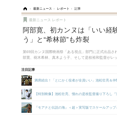
ホーム
›
最新ニュース
›
レポート
›
記事
最新ニュース
レポート
阿部寛、初カンヌは「いい経
う」と“希林節”も炸裂
第69回カンヌ国際映画祭「ある視点」部門に正式出品さ
部寛、樹木希林、真木よう子、そして是枝裕和監督がレ
注目記事
満席続出！「とにかく役者が全員いい」池松壮亮＆仲
【特別映像】池松壮亮、憧れの是枝監督撮り下ろし『
『モアナと伝説の海』＜超＞実写版でスケールアップ