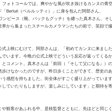
映。フォトコールでは、爽やかな風が吹き抜けるカンヌの青
Berluti（ベルルッティ）」に身を包んだ阿部さん、
なワンピース（靴、バックもグッチ）を纏った真木さん、そ
世界から集まったスチールカメラマンたちの前で、笑顔で
公式上映にむけて、阿部さんは、「初めてカンヌに来まし
んでいます。今晩の公式上映でどういう反応が返ってくる
」とコメント。真木さんは「前回（『そして父になる』）
然歩けなかったのですが、昨日歩くことができて、歴史の
いう感想を持ちました。街全体がすごく盛り上がっていま
キしていたりもしますが、楽しみにしています」と期待を
ミや観客があふれる中、是枝監督とともに、先ほどと同じ