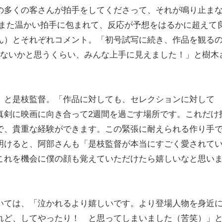
の多くの客さんが拍手をしてくださって、それが鳴り止ま
「また温かい拍手に包まれて、反応が予想をはるかに超えて
ん）とそれぞれコメント。「初号試写に続き、作品を観る
ゃないかと思うくらい、みんな上手に見えました！」と樹木
」と是枝監督。「作品に対しても、セレクションに対して
真剣に映画に向き合って2週間を過ごす場所です。これだけ
で、貴重な経験ができます。この緊張に耐えられる作り手
明けると、阿部さんも「是枝監督が本当にすごく愛されて
これを機会に僕の顔も覚えていただけたら嬉しいなと思い
いては、「泣かれるより嬉しいです。より登場人物を身近
れど、してやったり！ と思ってしまいました（苦笑）」