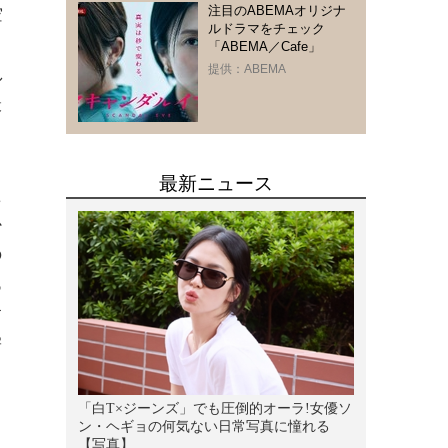
注目のABEMAオリジナ
空
ルドラマをチェック
「ABEMA／Cafe」
提供：ABEMA
し
撮
た
か
の
あ
す
寄
く