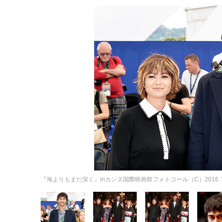
『海よりもまだ深く』inカンヌ国際映画祭フォトコール（C）2016 フジ