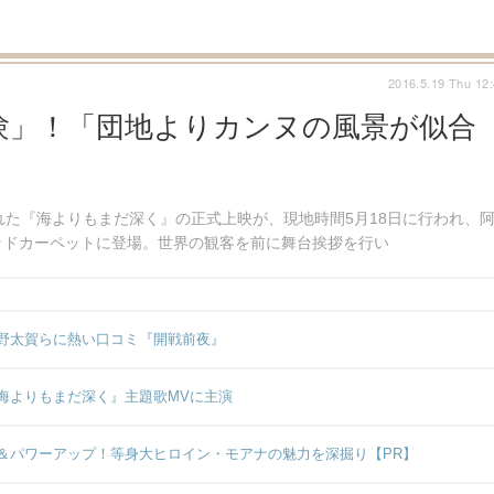
2016.5.19 Thu 12
験」！「団地よりカンヌの風景が似合
れた『海よりもまだ深く』の正式上映が、現地時間5月18日に行われ、
ッドカーペットに登場。世界の観客を前に舞台挨拶を行い
野太賀らに熱い口コミ『開戦前夜』
海よりもまだ深く』主題歌MVに主演
＆パワーアップ！等身大ヒロイン・モアナの魅力を深掘り【PR】