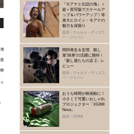
『モアナと伝説の海』＜
超＞実写版でスケールア
ップ＆パワーアップ！等
身大ヒロイン・モアナの
魅力を深掘り
提供：ウォルト・ディズニ
ー・ジャパン
『海よりもまだ深く』地上波初放送
岡田将生＆玄理、殺し
屋“姉弟“の活躍に期待！
対面デート」状態？
「殺し屋たちの店 2」レ
ビュー
の映画祭でグランプリ！「とても暖かなご褒美」
提供：ウォルト・ディズニ
ー・ジャパン
送る
おうち時間が映画館に！
小さくて可愛いおしゃれ
の
プロジェクター「XGIMI
Nova」
提供：XGIMI
、