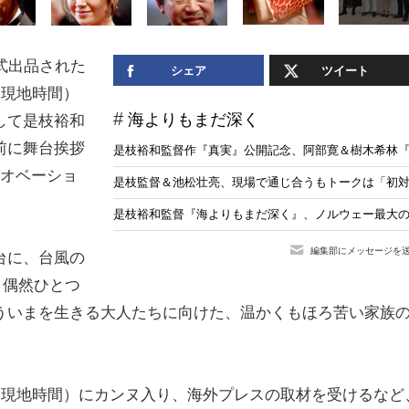
式出品された
シェア
ツイート
（現地時間）
海よりもまだ深く
して是枝裕和
前に舞台挨拶
是枝裕和監督作『真実』公開記念、阿部寛＆樹木希林
グオベーショ
是枝監督＆池松壮亮、現場で通じ合うもトークは「初
是枝裕和監督『海よりもまだ深く』、ノルウェー最大
編集部にメッセージを
台に、台風の
、偶然ひとつ
ういまを生きる大人たちに向けた、温かくもほろ苦い家族
（現地時間）にカンヌ入り、海外プレスの取材を受けるなど