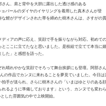
部さん、肩と背中を大胆に露出した透け感のある
にショパールのダイヤのイヤリングを着用した真木さんが登
赤な鯉がデザインされた帯を締めた樹木さんは、さすがの
メディアの声に応え、笑顔で手を振りながら対応。初めて
っとここに立てたなと思いました。是枝組で立てて本当に
ました」と感想を語った。
ぞれ晴れやかな笑顔でそろって舞台挨拶にも登壇。阿部さ
さんの作品でカンヌに来れることを夢見ていました。今日は
い拍手が送られ、さらに樹木さんの「いまはゆとりのある
られるように準備しております」という、カンヌでも変わ
いとした雰囲気の中で上映開始。