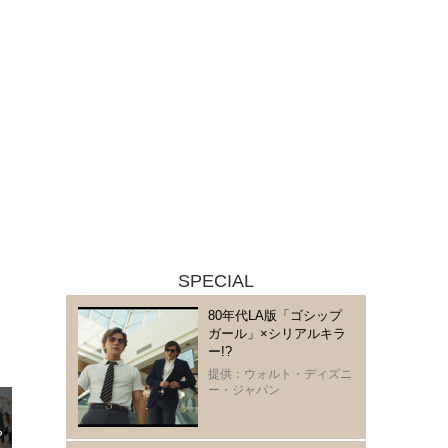
SPECIAL
80年代LA版「ゴシップ
ガール」×シリアルキラ
ー!?
提供：ウォルト・ディズニ
ー・ジャパン