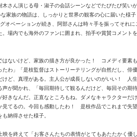
樹木さん演じる母・淑子の会話シーンなどでたびたび笑い
ルな家族の物語は、しっかりと世界の観客の心に届いた様子
ングオベーションが続き、阿部さんは時々手を振ってそれに
た。場内でも海外のファンに囲まれ、拍手や賞賛コメント
ではないけど、家族の描き方が良かった！ コメディ要素
ったわ」「是枝監督はストーリーテリングが自然だし、俳
だけど、真理がある。主人公が成長しないのがいい！ 人
る声が聞かれ、「毎回期待して観るんだけど、毎回その期
が好きなんだ。正直なところもね。ダメなキャラクターだ
か見てるの。今回も感動したわ！ 是枝作品でこれまで失
をも納得させた様子。
、上映を終えて「お客さんたちの表情がとてもあたたかく優