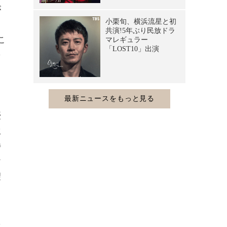
が
こ
を
も
優
生
待
け
望
し