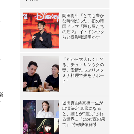
貫
の
嬉
ん
楽
顔
ら