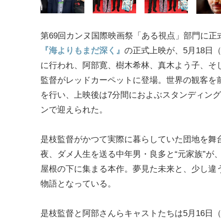
第69回カンヌ国際映画祭「ある視点」部門に正
『海よりもまだ深く』
の正式上映が、5月18日
に行われ、阿部寛、樹木希林、真木よう子、そ
監督がレッドカーペットに登場。世界の観客を
を行い、上映後は7分間におよぶスタンディン
ンで迎えられた。
是枝監督がかつて実際に暮らしていた団地を舞
夜、ダメ人生を送る中年男・良多と“元家族”が
屋根の下に集まる本作。夢見た未来と、少し違
物語となっている。
是枝監督と阿部さんらキャストたちは5月16日