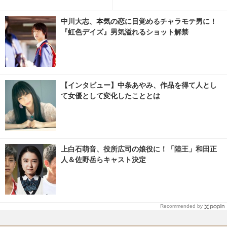
圭吾にジブリ作品を彷彿【ネタ
バレあり】
中川大志、本気の恋に目覚めるチャラモテ男に！
『虹色デイズ』男気溢れるショット解禁
【インタビュー】中条あやみ、作品を得て人とし
て女優として変化したこととは
上白石萌音、役所広司の娘役に！「陸王」和田正
人＆佐野岳らキャスト決定
Recommended by