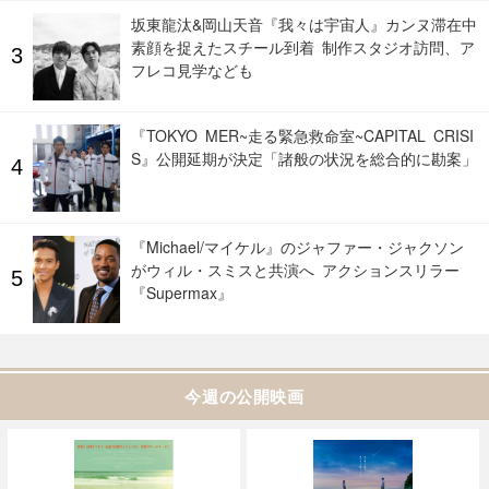
坂東龍汰&岡山天音『我々は宇宙人』カンヌ滞在中
素顔を捉えたスチール到着 制作スタジオ訪問、ア
フレコ見学なども
『TOKYO MER~走る緊急救命室~CAPITAL CRISI
S』公開延期が決定「諸般の状況を総合的に勘案」
『Michael/マイケル』のジャファー・ジャクソン
がウィル・スミスと共演へ アクションスリラー
『Supermax』
今週の公開映画