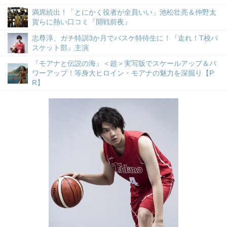
満席続出！「とにかく役者が全員いい」池松壮亮＆仲野太
賀らに熱い口コミ『開戦前夜』
志尊淳、ガチ特訓3か月でバスケ特待生に！『走れ！T校バ
スケット部』主演
『モアナと伝説の海』＜超＞実写版でスケールアップ＆パ
ワーアップ！等身大ヒロイン・モアナの魅力を深掘り【P
R】