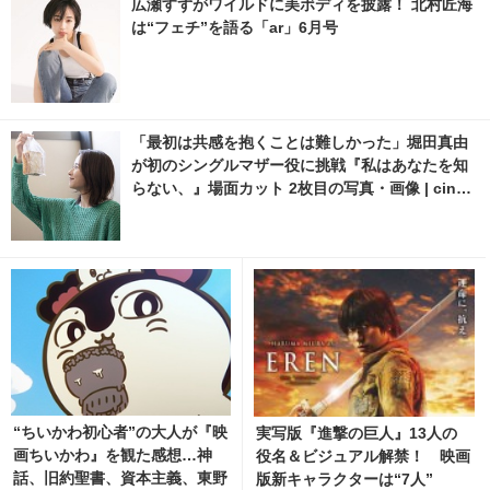
広瀬すずがワイルドに美ボディを披露！ 北村匠海
は“フェチ”を語る「ar」6月号
「最初は共感を抱くことは難しかった」堀田真由
が初のシングルマザー役に挑戦『私はあなたを知
らない、』場面カット 2枚目の写真・画像 | cinem
acafe.net
“ちいかわ初心者”の大人が『映
実写版『進撃の巨人』13人の
画ちいかわ』を観た感想…神
役名＆ビジュアル解禁！ 映画
話、旧約聖書、資本主義、東野
版新キャラクターは“7人”