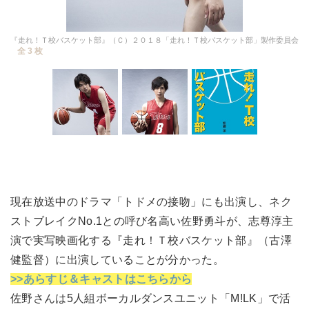
『走れ！Ｔ校バスケット部』（Ｃ）２０１８「走れ！Ｔ校バスケット部」製作委員会
全 3 枚
現在放送中のドラマ「トドメの接吻」にも出演し、ネク
ストブレイクNo.1との呼び名高い佐野勇斗が、志尊淳主
演で実写映画化する『走れ！Ｔ校バスケット部』（古澤
健監督）に出演していることが分かった。
>>あらすじ＆キャストはこちらから
佐野さんは5人組ボーカルダンスユニット「M!LK」で活