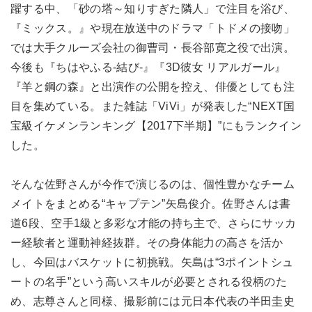
躍する中、「砂の塔～知りすぎた隣人」で注目を浴び、
『ミックス。』や現在放送中のドラマ「トドメの接吻」
では大手クルーズ会社の御曹司・長谷部寛之役で出演。
今後も『ちはやふる-結び-』『3D彼女 リアルガール』
『羊と鋼の森』と出演作の公開を控え、俳優としても注
目を集めている。また雑誌「ViVi」が発表した“NEXT国
宝級イケメンランキング【2017下半期】”にもランクイン
した。
そんな佐野さんが今作で演じるのは、個性豊かなチーム
メイトをまとめる“キャプテン”矢島俊介。佐野さんは書
道6段、空手1級と多彩な才能の持ち主で、さらにサッカ
ー経験者と運動神経抜群。その身体能力の高さを活か
し、今回はバスケットに初挑戦。矢島は“3ポイントシュ
ートの名手”という高いスキルが必要とされる役柄のた
め、志尊さんと同様、撮影前には元日本代表の半田圭史