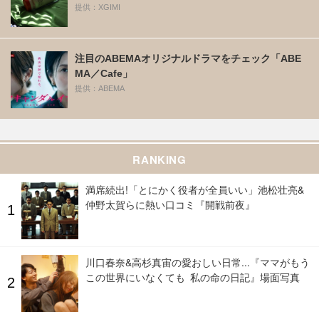
提供：XGIMI
注目のABEMAオリジナルドラマをチェック「ABE
MA／Cafe」
提供：ABEMA
RANKING
満席続出!「とにかく役者が全員いい」池松壮亮&
仲野太賀らに熱い口コミ『開戦前夜』
川口春奈&高杉真宙の愛おしい日常...『ママがもう
この世界にいなくても 私の命の日記』場面写真