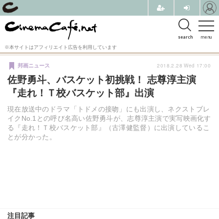
search
menu
※本サイトはアフィリエイト広告を利用しています
2018.2.28 Wed 17:00
邦画ニュース
佐野勇斗、バスケット初挑戦！ 志尊淳主演
『走れ！Ｔ校バスケット部』出演
現在放送中のドラマ「トドメの接吻」にも出演し、ネクストブレ
イクNo.1との呼び名高い佐野勇斗が、志尊淳主演で実写映画化す
る『走れ！Ｔ校バスケット部』（古澤健監督）に出演しているこ
とが分かった。
注目記事