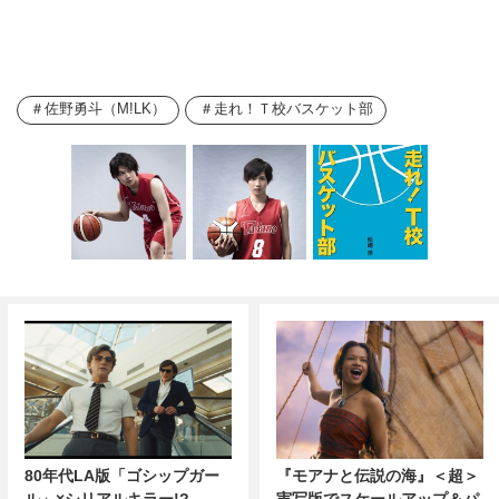
佐野勇斗（M!LK）
走れ！Ｔ校バスケット部
80年代LA版「ゴシップガー
『モアナと伝説の海』＜超＞