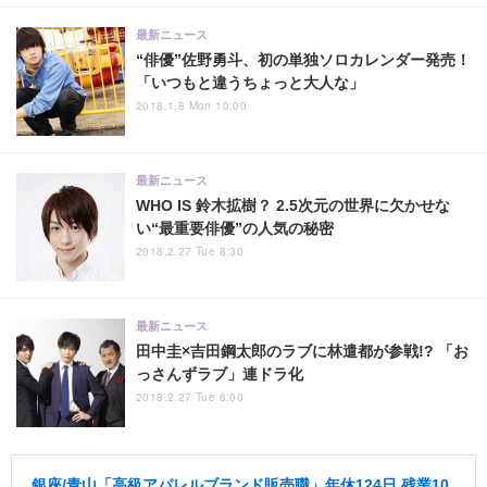
最新ニュース
“俳優”佐野勇斗、初の単独ソロカレンダー発売！
「いつもと違うちょっと大人な」
2018.1.8 Mon 10:00
最新ニュース
WHO IS 鈴木拡樹？ 2.5次元の世界に欠かせな
い“最重要俳優”の人気の秘密
2018.2.27 Tue 8:30
最新ニュース
田中圭×吉田鋼太郎のラブに林遣都が参戦!? 「お
っさんずラブ」連ドラ化
2018.2.27 Tue 6:00
銀座/青山「高級アパレルブランド販売職」年休124日 残業10