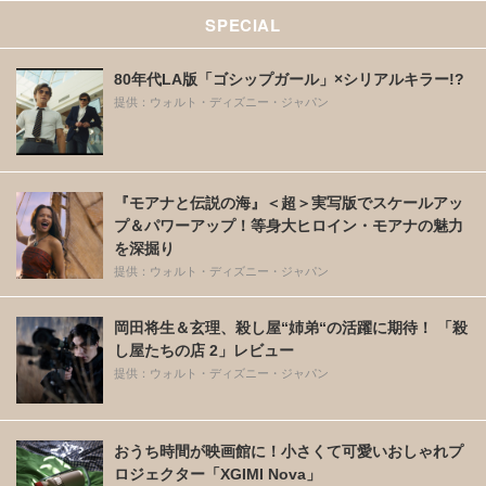
SPECIAL
80年代LA版「ゴシップガール」×シリアルキラー!?
提供：ウォルト・ディズニー・ジャパン
『モアナと伝説の海』＜超＞実写版でスケールアッ
プ＆パワーアップ！等身大ヒロイン・モアナの魅力
を深掘り
提供：ウォルト・ディズニー・ジャパン
岡田将生＆玄理、殺し屋“姉弟“の活躍に期待！ 「殺
し屋たちの店 2」レビュー
提供：ウォルト・ディズニー・ジャパン
おうち時間が映画館に！小さくて可愛いおしゃれプ
ロジェクター「XGIMI Nova」