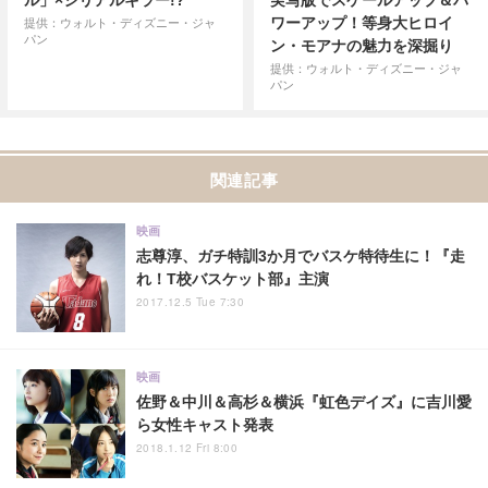
ル」×シリアルキラー!?
実写版でスケールアップ＆パ
ワーアップ！等身大ヒロイ
提供：ウォルト・ディズニー・ジャ
パン
ン・モアナの魅力を深掘り
提供：ウォルト・ディズニー・ジャ
パン
関連記事
映画
志尊淳、ガチ特訓3か月でバスケ特待生に！『走
れ！T校バスケット部』主演
2017.12.5 Tue 7:30
映画
佐野＆中川＆高杉＆横浜『虹色デイズ』に吉川愛
ら女性キャスト発表
2018.1.12 Fri 8:00