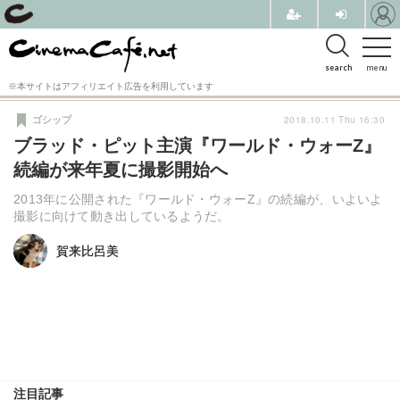
search
menu
※本サイトはアフィリエイト広告を利用しています
2018.10.11 Thu 16:30
ゴシップ
ブラッド・ピット主演『ワールド・ウォーZ』
続編が来年夏に撮影開始へ
2013年に公開された『ワールド・ウォーZ』の続編が、いよいよ
撮影に向けて動き出しているようだ。
賀来比呂美
賀来比呂美
注目記事