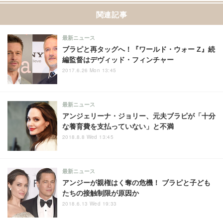
関連記事
最新ニュース
ブラピと再タッグへ！『ワールド・ウォー Z』続
編監督はデヴィッド・フィンチャー
2017.6.26 Mon 13:45
最新ニュース
アンジェリーナ・ジョリー、元夫ブラピが「十分
な養育費を支払っていない」と不満
2018.8.8 Wed 13:45
最新ニュース
アンジーが親権はく奪の危機！ ブラピと子ども
たちの接触制限が原因か
2018.6.13 Wed 19:33