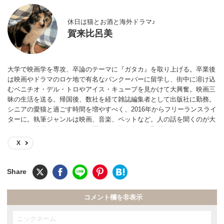
休日は猫とお酒と海外ドラマ♪
賀来比呂美
大学で映画学を専攻、卒論のテーマに『ガタカ』を取り上げる。卒業後
は映画やドラマのロケ地で有名なバンクーバーに留学し、街中に溶け込
むベニチオ・デル・トロやアイス・キューブを見かけて大興奮。映画三
昧の生活を送る。帰国後、数社を経て雑誌編集者として出版社に勤務。
シニアの愛猫と過ごす時間を増やすべく、2016年からフリーランスライ
ターに。執筆ジャンルは映画、音楽、ペットなど。人の話を聞くのが大
好きで、俳優、ピアニスト、医師など数百名への取材経験あり。
X
コメント欄を非表示