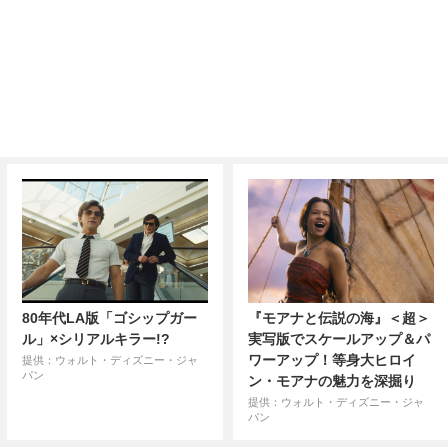
80年代LA版「ゴシップガー
『モアナと伝説の海』＜超＞
ル」×シリアルキラー!?
実写版でスケールアップ＆パ
ワーアップ！等身大ヒロイ
提供：ウォルト・ディズニー・ジャ
パン
ン・モアナの魅力を深掘り
提供：ウォルト・ディズニー・ジャ
パン