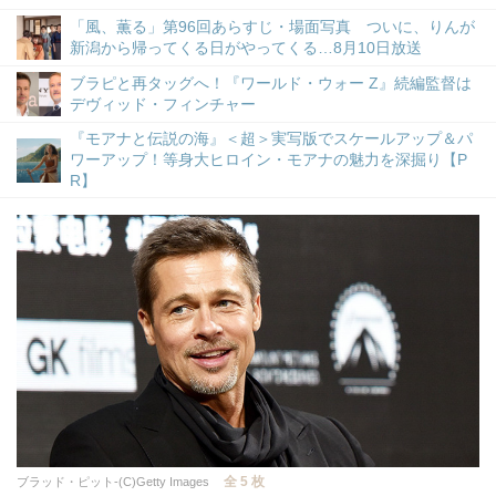
「風、薫る」第96回あらすじ・場面写真 ついに、りんが
新潟から帰ってくる日がやってくる…8月10日放送
ブラピと再タッグへ！『ワールド・ウォー Z』続編監督は
デヴィッド・フィンチャー
『モアナと伝説の海』＜超＞実写版でスケールアップ＆パ
ワーアップ！等身大ヒロイン・モアナの魅力を深掘り【P
R】
全 5 枚
ブラッド・ピット-(C)Getty Images