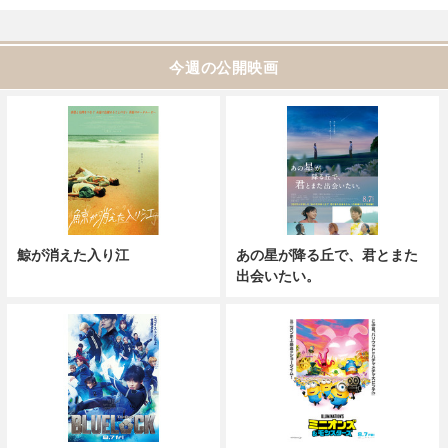
今週の公開映画
鯨が消えた入り江
あの星が降る丘で、君とまた
出会いたい。