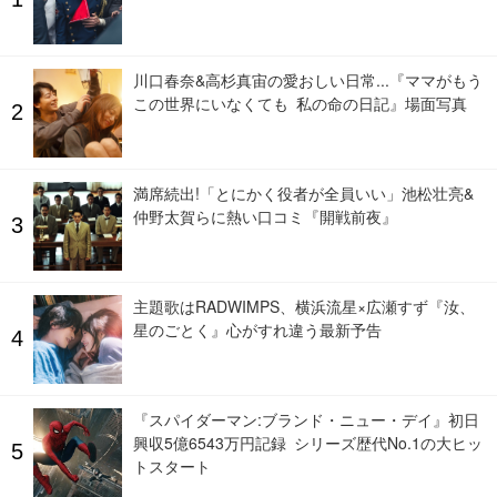
川口春奈&高杉真宙の愛おしい日常...『ママがもう
この世界にいなくても 私の命の日記』場面写真
満席続出!「とにかく役者が全員いい」池松壮亮&
仲野太賀らに熱い口コミ『開戦前夜』
主題歌はRADWIMPS、横浜流星×広瀬すず『汝、
星のごとく』心がすれ違う最新予告
『スパイダーマン:ブランド・ニュー・デイ』初日
興収5億6543万円記録 シリーズ歴代No.1の大ヒッ
トスタート