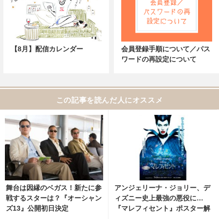
【8月】配信カレンダー
会員登録手順について／パス
ワードの再設定について
この記事を読んだ人にオススメ
舞台は因縁のベガス！新たに参
アンジェリーナ・ジョリー、デ
戦するスターは？『オーシャン
ィズニー史上最強の悪役に…
ズ13』公開初日決定
『マレフィセント』ポスター解
禁