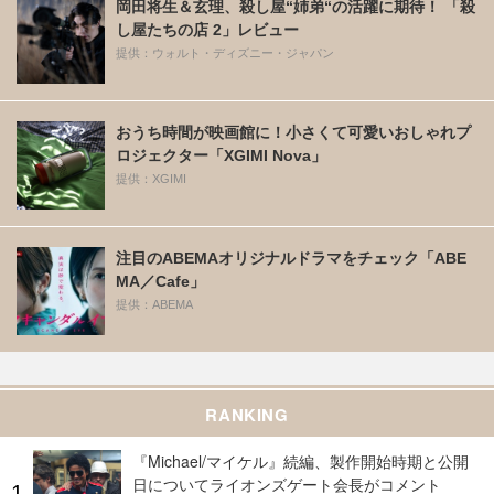
岡田将生＆玄理、殺し屋“姉弟“の活躍に期待！ 「殺
し屋たちの店 2」レビュー
提供：ウォルト・ディズニー・ジャパン
おうち時間が映画館に！小さくて可愛いおしゃれプ
ロジェクター「XGIMI Nova」
提供：XGIMI
注目のABEMAオリジナルドラマをチェック「ABE
MA／Cafe」
提供：ABEMA
RANKING
『Michael/マイケル』続編、製作開始時期と公開
日についてライオンズゲート会長がコメント