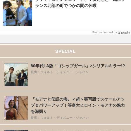
ランス北部の町でつかの間の休暇
Recommended by
SPECIAL
80年代LA版「ゴシップガール」×シリアルキラー!?
提供：ウォルト・ディズニー・ジャパン
『モアナと伝説の海』＜超＞実写版でスケールアッ
プ＆パワーアップ！等身大ヒロイン・モアナの魅力
を深掘り
提供：ウォルト・ディズニー・ジャパン