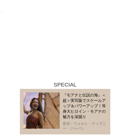
SPECIAL
『モアナと伝説の海』＜
超＞実写版でスケールア
ップ＆パワーアップ！等
身大ヒロイン・モアナの
魅力を深掘り
提供：ウォルト・ディズニ
ー・ジャパン