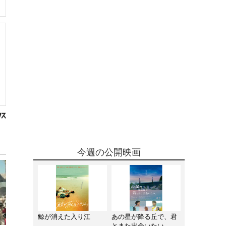
今週の公開映画
鯨が消えた入り江
あの星が降る丘で、君
とまた出会いたい。