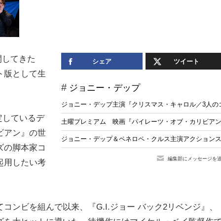
開してきた
シェア
ツイート
ト版として生
ジョニー・デップ
ジョニー・デップ主演『クリスマス・キャロル／3人のゴ
予定しているデ
土曜プレミアム 映画『パイレーツ・オブ・カリビアン
ビアン』の世
ジョニー・デップ＆ペネロペ・クルス主演アクションスリラー『
ズの脚本家コ
編集部にメッセージを
起用したい考
ンビを組んで以来、『G.I.ジョー バック2リベンジ』、