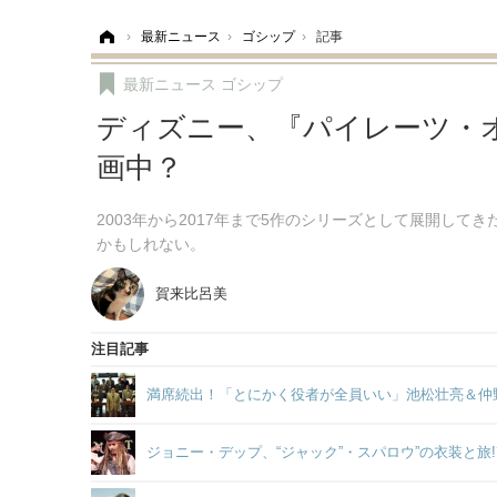
ホーム
›
最新ニュース
›
ゴシップ
›
記事
最新ニュース
ゴシップ
ディズニー、『パイレーツ・
画中？
2003年から2017年まで5作のシリーズとして展開し
かもしれない。
賀来比呂美
注目記事
満席続出！「とにかく役者が全員いい」池松壮亮＆仲
ジョニー・デップ、“ジャック”・スパロウ”の衣装と旅!