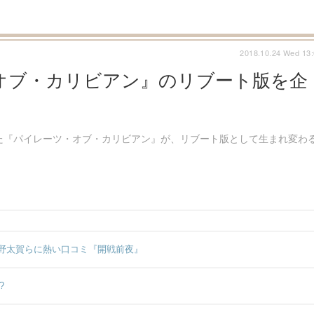
2018.10.24 Wed 13
オブ・カリビアン』のリブート版を企
てきた『パイレーツ・オブ・カリビアン』が、リブート版として生まれ変わ
野太賀らに熱い口コミ『開戦前夜』
?