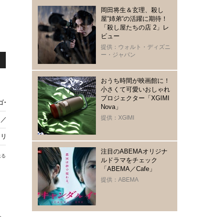
岡田将生＆玄理、殺し
屋“姉弟“の活躍に期待！
「殺し屋たちの店 2」レ
ビュー
提供：ウォルト・ディズニ
ー・ジャパン
おうち時間が映画館に！
小さくて可愛いおしゃれ
プロジェクター「XGIMI
ーストたち』11月13日公開決定
Nova」
提供：XGIMI
／呪われた海賊たち』あらすじ＆キャストまとめ【7月18日21時放送】
Day Drinker』、2027年3月26日全米公開
注目のABEMAオリジナ
送る
ルドラマをチェック
「ABEMA／Cafe」
提供：ABEMA