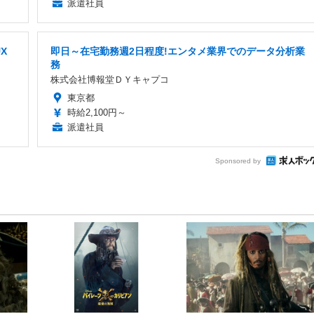
派遣社員
X
即日～在宅勤務週2日程度!エンタメ業界でのデータ分析業
務
株式会社博報堂ＤＹキャプコ
東京都
時給2,100円～
派遣社員
Sponsored by