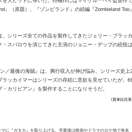
ズを大ヒットに導いた。待機作にはマイケル・ベイ監督作
nd』（原題）、『ゾンビランド』の続編『Zombieland Too
は、シリーズ全ての作品を製作してきたジェリー・ブラッ
ク・スパロウを演じてきた主演のジョニー・デップの続投
アン／最後の海賊』は、興行収入が伸び悩み、シリーズ史上
ブラッカイマーはシリーズの存続に意欲を見せていたが、6
ブ・カリビアン』を製作することになりそうだ。
《賀来比呂美
ーマに『ガタカ』を取り上げる。卒業後は映画やドラマのロケ地で有名