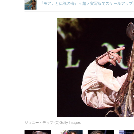
『モアナと伝説の海』＜超＞実写版でスケールアップ
ジョニー・デップ-(C)Getty Images