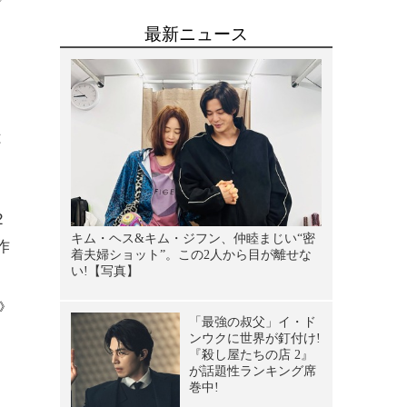
で
』
カ
は
2
作
》