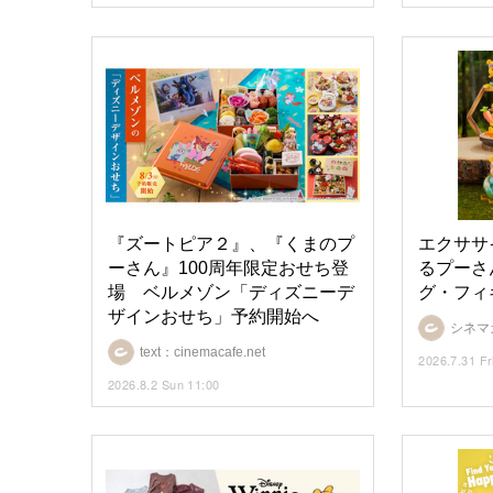
『ズートピア２』、『くまのプ
エクササ
ーさん』100周年限定おせち登
るプーさ
場 ベルメゾン「ディズニーデ
グ・フィ
ザインおせち」予約開始へ
シネマ
text：cinemacafe.net
2026.7.31 Fr
2026.8.2 Sun 11:00