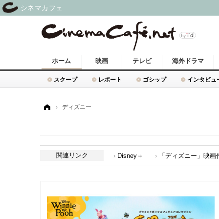
シネマカフェ
ホーム
映画
テレビ
海外ドラマ
スクープ
レポート
ゴシップ
インタビュ
ホーム
›
ディズニー
関連リンク
Disney＋
「ディズニー」映画