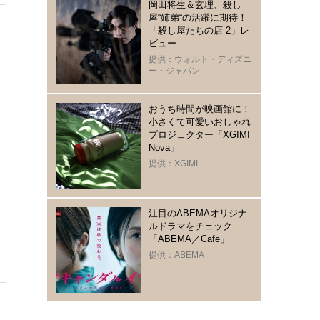
岡田将生＆玄理、殺し
屋“姉弟“の活躍に期待！
「殺し屋たちの店 2」レ
ビュー
提供：ウォルト・ディズニ
ー・ジャパン
おうち時間が映画館に！
小さくて可愛いおしゃれ
プロジェクター「XGIMI
Nova」
提供：XGIMI
注目のABEMAオリジナ
ルドラマをチェック
「ABEMA／Cafe」
提供：ABEMA