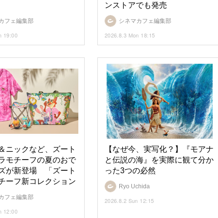
ンストアでも発売
カフェ編集部
シネマカフェ編集部
n 19:00
2026.8.3 Mon 18:15
＆ニックなど、ズート
【なぜ今、実写化？】『モアナ
ラモチーフの夏のおで
と伝説の海』を実際に観て分か
ズが新登場 「ズート
った3つの必然
チーフ新コレクション
Ryo Uchida
カフェ編集部
2026.8.2 Sun 12:15
n 12:00