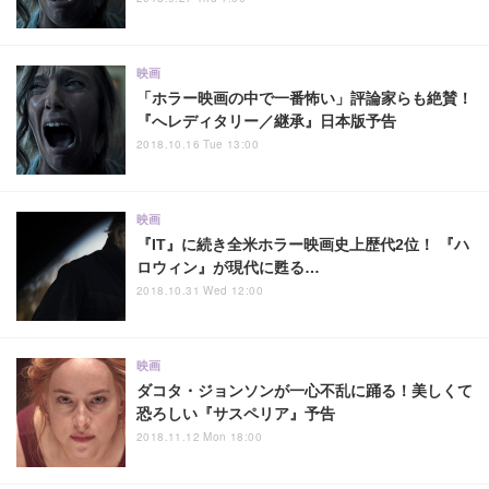
映画
「ホラー映画の中で一番怖い」評論家らも絶賛！
『へレディタリー／継承』日本版予告
2018.10.16 Tue 13:00
映画
『IT』に続き全米ホラー映画史上歴代2位！ 『ハ
ロウィン』が現代に甦る…
2018.10.31 Wed 12:00
映画
ダコタ・ジョンソンが一心不乱に踊る！美しくて
恐ろしい『サスペリア』予告
2018.11.12 Mon 18:00