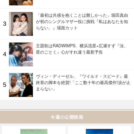
「最初は共感を抱くことは難しかった」堀田真由
が初のシングルマザー役に挑戦『私はあなたを知
らない、』場面カット
主題歌はRADWIMPS、横浜流星×広瀬すず『汝、
星のごとく』心がすれ違う最新予告
ヴィン・ディーゼル、『ワイルド・スピード』最
終章の脚本を絶賛!「ここ数十年の最高傑作!涙が止
まらない」
今週の公開映画