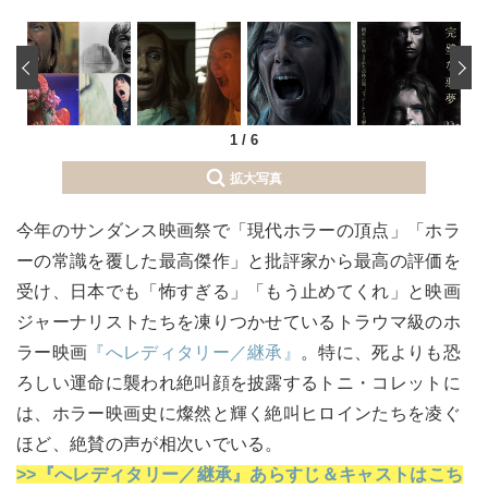
‹
1
/
6
拡大写真
今年のサンダンス映画祭で「現代ホラーの頂点」「ホラ
ーの常識を覆した最高傑作」と批評家から最高の評価を
受け、日本でも「怖すぎる」「もう止めてくれ」と映画
ジャーナリストたちを凍りつかせているトラウマ級のホ
ラー映画
『へレディタリー／継承』
。特に、死よりも恐
ろしい運命に襲われ絶叫顔を披露するトニ・コレットに
は、ホラー映画史に燦然と輝く絶叫ヒロインたちを凌ぐ
ほど、絶賛の声が相次いでいる。
>>『へレディタリー／継承』あらすじ＆キャストはこち