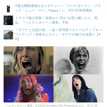
A賞は躍動感溢れるスタチュー！『スパイダーマン：ブラ
ンド・ニュー・デイ』Happyくじ、8月7日発売開始
トラウマ級の恐怖！祖母から“何か”を受け継いだら、死
ぬ…『へレディタリー／継承』予告
『モアナと伝説の海』＜超＞実写版でスケールアップ＆パ
ワーアップ！等身大ヒロイン・モアナの魅力を深掘り【P
R】
全 24 枚
『へレディタリー／継承』(C)2018 Hereditary Film Productions, LLC