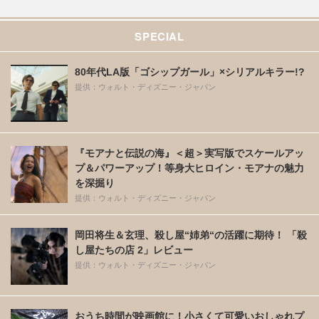
SPECIAL
80年代LA版「ゴシップガール」×シリアルキラー!?
提供：ウォルト・ディズニー・ジャパン
『モアナと伝説の海』＜超＞実写版でスケールアッ
プ＆パワーアップ！等身大ヒロイン・モアナの魅力
を深掘り
提供：ウォルト・ディズニー・ジャパン
岡田将生＆玄理、殺し屋“姉弟“の活躍に期待！ 「殺
し屋たちの店 2」レビュー
提供：ウォルト・ディズニー・ジャパン
おうち時間が映画館に！小さくて可愛いおしゃれプ