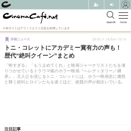
search
menu
※本サイトはアフィリエイト広告を利用しています
2018.11.18 Sun 13:15
洋画ニュース
トニ・コレットにアカデミー賞有力の声も！
歴代“絶叫クイーン”まとめ
「怖すぎる」「もう止めてくれ」と映画ジャーナリストたちを凍
りつかせているトラウマ級のホラー映画『へレディタリー／継
承』。主人公を演じるトニ・コレットには、ホラー映画史に燦然
と輝く絶叫ヒロインたちを凌ぐほど、絶賛の声が相次いでいる。
注目記事