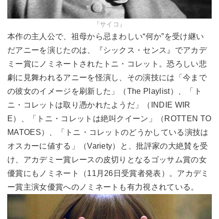
『サイコ』
本作の主人公で、祖母から忌まわしい“何か”を受け継い
だアニーを演じたのは、『シックス・センス』でアカデ
ミー賞にノミネートされたトニ・コレット。恐ろしい悲
劇に見舞われるアニーを怪演し、その演技には「今まで
の彼女のイメージを刷新した」（The Playlist）、「ト
ニ・コレットは取り憑かれたようだ」（INDIE WIR
E）、「トニ・コレットは絶叫クイーン」（ROTTEN TO
MATOES）、「トニ・コレットのどうかしている演技は
オスカーに値する」（Variety）と、批評家の大絶賛を受
け、アカデミー賞レースの皮切りとなるゴッサム賞の女
優賞にもノミネート（11月26日受賞者発表）。アカデミ
ー賞主演女優賞へのノミネートも有力視されている。