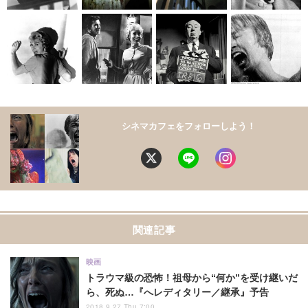
シネマカフェをフォローしよう！
関連記事
映画
トラウマ級の恐怖！祖母から“何か”を受け継いだ
ら、死ぬ…『へレディタリー／継承』予告
2018.9.27 Thu 7:00