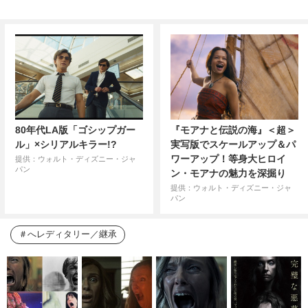
80年代LA版「ゴシップガー
『モアナと伝説の海』＜超＞
ル」×シリアルキラー!?
実写版でスケールアップ＆パ
ワーアップ！等身大ヒロイ
提供：ウォルト・ディズニー・ジャ
パン
ン・モアナの魅力を深掘り
提供：ウォルト・ディズニー・ジャ
パン
へレディタリー／継承