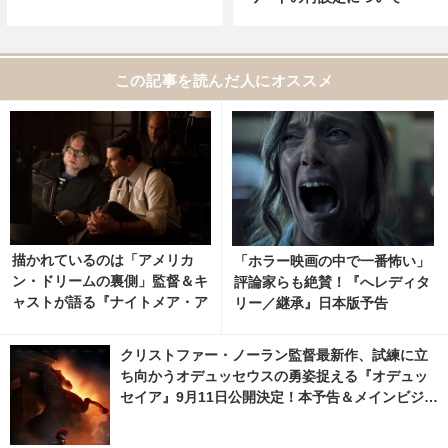
この記事を読んだ人にオススメ
描かれているのは「アメリカ
「ホラー映画の中で一番怖い」
ン・ドリームの裏側」監督＆キ
評論家らも絶賛！『へレディタ
ャストが語る『ナイトメア・ア
リー／継承』日本版予告
リー』メイキング入り特別映像
クリストファー・ノーラン監督最新作、試練に立
ち向かうオデュッセウスの勇姿捉える『オデュッ
セイア』9月11日公開決定！本予告＆メインビジュ
アル解禁