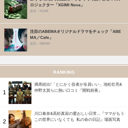
ロジェクター「XGIMI Nova」
提供：XGIMI
注目のABEMAオリジナルドラマをチェック「ABE
MA／Cafe」
提供：ABEMA
RANKING
満席続出!「とにかく役者が全員いい」池松壮亮&
仲野太賀らに熱い口コミ『開戦前夜』
川口春奈&高杉真宙の愛おしい日常...『ママがもう
この世界にいなくても 私の命の日記』場面写真