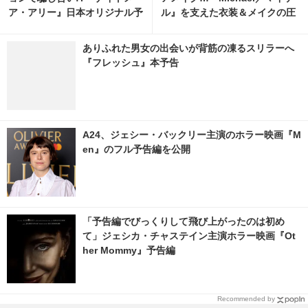
ア・アリー』日本オリジナル予
ル』を支えた衣装＆メイクの圧
告映像
倒的リアリティに迫る
ありふれた男女の出会いが背筋の凍るスリラーへ
『フレッシュ』本予告
A24、ジェシー・バックリー主演のホラー映画『M
en』のフル予告編を公開
「予告編でびっくりして飛び上がったのは初め
て」ジェシカ・チャステイン主演ホラー映画『Ot
her Mommy』予告編
Recommended by