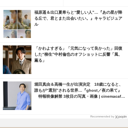
原作の名シーン＆台詞満載！予
告映像が大反響
福原遥＆出口夏希らと“愛しい人”…『あの星が降
る丘で、君とまた出会いたい。』キャラビジュア
ル
「かわよすぎる」「元気になって良かった」回復
した“柳生”中村倫也のオフショットに反響「風、
薫る」
堀田真由＆高橋一生が出演決定 18歳になると、
誰もが“選別”される世界…『ghost／夜の果て』
特報映像解禁 3枚目の写真・画像 | cinemacafe.
net
Recommended by