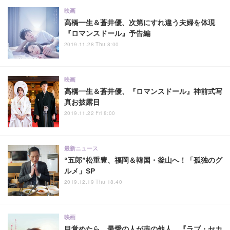
映画
高橋一生＆蒼井優、次第にすれ違う夫婦を体現
『ロマンスドール』予告編
2019.11.28 Thu 8:00
映画
高橋一生＆蒼井優、『ロマンスドール』神前式写
真お披露目
2019.11.22 Fri 8:00
最新ニュース
“五郎”松重豊、福岡＆韓国・釜山へ！「孤独のグ
ルメ」SP
2019.12.19 Thu 18:40
映画
目覚めたら、最愛の人が赤の他人…『ラブ・セカ