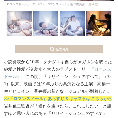
全 4 枚
『ロマンスドール』（C）2019「ロマンスドール」製作委員会
拡大写真
小説発表から10年、タナダユキ自らがメガホンを取った
純愛と性愛が交差する大人のラブストーリー
『ロマンス
ドール』
。この度、『リリイ・シュシュのすべて』（’0
1）以来、映画では19年ぶりの共演となる主演・高橋一
生とヒロイン・蒼井優の新たなビジュアルが到着した。
>>『ロマンスドール』あらすじ＆キャストはこちらから
岩井俊二監督が「遺作を選べたら、これにしたい」と話
すほど思い入れのある『リリイ・シュシュのすべて』