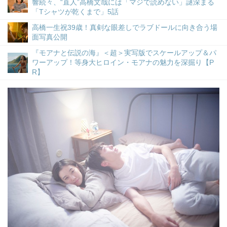
響続々、“直人”高橋文哉には「マジで読めない」謎深まる
「Tシャツが乾くまで」5話
高橋一生祝39歳！真剣な眼差しでラブドールに向き合う場
面写真公開
『モアナと伝説の海』＜超＞実写版でスケールアップ＆パ
ワーアップ！等身大ヒロイン・モアナの魅力を深掘り【P
R】