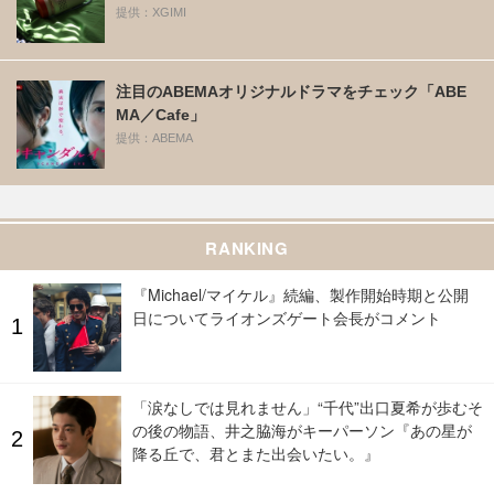
提供：XGIMI
注目のABEMAオリジナルドラマをチェック「ABE
MA／Cafe」
提供：ABEMA
RANKING
『Michael/マイケル』続編、製作開始時期と公開
日についてライオンズゲート会長がコメント
「涙なしでは見れません」“千代”出口夏希が歩むそ
の後の物語、井之脇海がキーパーソン『あの星が
降る丘で、君とまた出会いたい。』