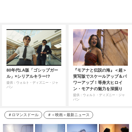
80年代LA版「ゴシップガー
『モアナと伝説の海』＜超＞
ル」×シリアルキラー!?
実写版でスケールアップ＆パ
ワーアップ！等身大ヒロイ
提供：ウォルト・ディズニー・ジャ
パン
ン・モアナの魅力を深掘り
提供：ウォルト・ディズニー・ジャ
パン
ロマンスドール
＜映画＞最新ニュース