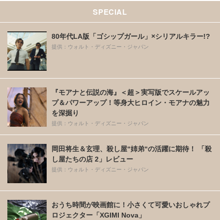
SPECIAL
80年代LA版「ゴシップガール」×シリアルキラー!?
提供：ウォルト・ディズニー・ジャパン
『モアナと伝説の海』＜超＞実写版でスケールアッ
プ＆パワーアップ！等身大ヒロイン・モアナの魅力
を深掘り
提供：ウォルト・ディズニー・ジャパン
岡田将生＆玄理、殺し屋“姉弟“の活躍に期待！ 「殺
し屋たちの店 2」レビュー
提供：ウォルト・ディズニー・ジャパン
おうち時間が映画館に！小さくて可愛いおしゃれプ
ロジェクター「XGIMI Nova」