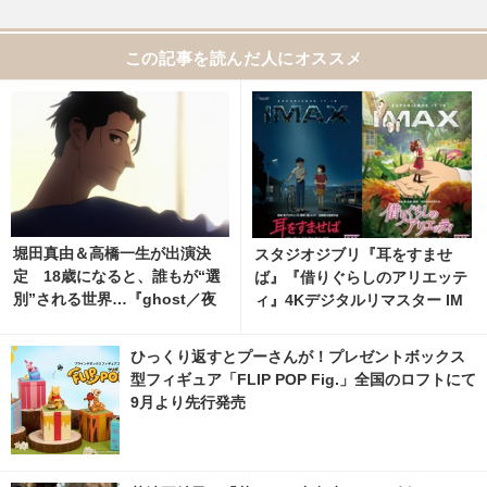
この記事を読んだ人にオススメ
堀田真由＆高橋一生が出演決
スタジオジブリ『耳をすませ
定 18歳になると、誰もが“選
ば』『借りぐらしのアリエッテ
別”される世界…『ghost／夜
ィ』4Kデジタルリマスター IM
の果て』 特報映像解禁 8枚目
AX上映決定
の写真・画像 | cinemacafe.ne
ひっくり返すとプーさんが！プレゼントボックス
t
型フィギュア「FLIP POP Fig.」全国のロフトにて
9月より先行発売