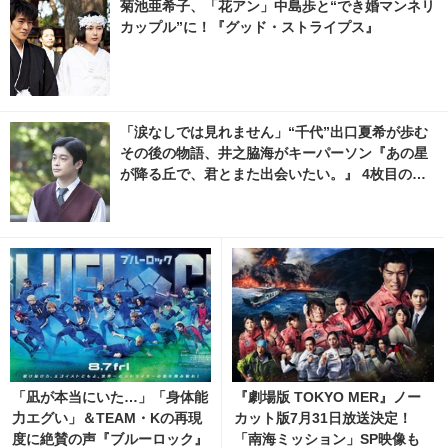
菊池亜希子、「花アン」中島歩と“でき婚マンネリ
カップル”に！『グッド・ストライプス』
「涙なしでは見れません」“千代”出口夏希が歩む
その後の物語、井之脇海がキーパーソン『あの星
が降る丘で、君とまた出会いたい。』 4枚目の写
真・画像 | cinemacafe.net
「凪が本当にいた…」「身体能
『劇場版 TOKYO MER』ノー
力エグい」＆TEAM・Kの再現
カット版7月31日放送決定！
度に絶賛の声『ブルーロック』
「南海ミッション」SP映像も