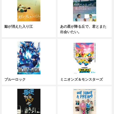
鯨が消えた入り江
あの星が降る丘で、君とまた
出会いたい。
ブルーロック
ミニオンズ＆モンスターズ