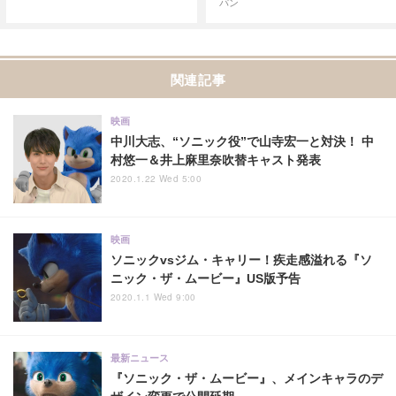
パン
関連記事
映画
中川大志、“ソニック役”で山寺宏一と対決！ 中
村悠一＆井上麻里奈吹替キャスト発表
2020.1.22 Wed 5:00
映画
ソニックvsジム・キャリー！疾走感溢れる『ソ
ニック・ザ・ムービー』US版予告
2020.1.1 Wed 9:00
最新ニュース
『ソニック・ザ・ムービー』、メインキャラのデ