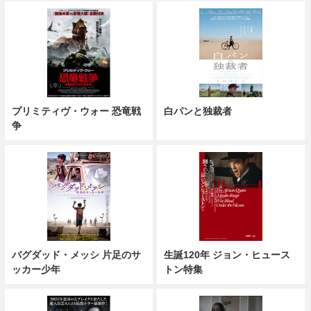
プリミティヴ・ウォー 恐竜戦
白パンと独裁者
争
バグダッド・メッシ 片足のサ
生誕120年 ジョン・ヒュース
ッカー少年
トン特集