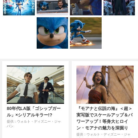
80年代LA版「ゴシップガー
『モアナと伝説の海』＜超＞
ル」×シリアルキラー!?
実写版でスケールアップ＆パ
ワーアップ！等身大ヒロイ
提供：ウォルト・ディズニー・ジャ
パン
ン・モアナの魅力を深掘り
提供：ウォルト・ディズニー・ジャ