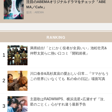
注目のABEMAオリジナルドラマをチェック「ABE
MA／Cafe」
提供：ABEMA
RANKING
満席続出!「とにかく役者が全員いい」池松壮亮&
仲野太賀らに熱い口コミ『開戦前夜』
川口春奈&高杉真宙の愛おしい日常...『ママがもう
この世界にいなくても 私の命の日記』場面写真
主題歌はRADWIMPS、横浜流星×広瀬すず『汝、
星のごとく』心がすれ違う最新予告