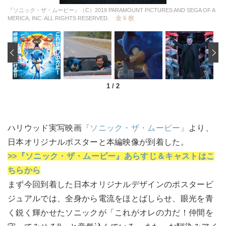
『ソニック・ザ・ムービー』（C）2019 PARAMOUNT PICTURES AND SEGA OF A
全 6 枚
MERICA, INC. ALL RIGHTS RESERVED.
‹
1
/
2
ハリウッド実写映画
『ソニック・ザ・ムービー』
より、
日本オリジナルポスターと本編映像が到着した。
>>『ソニック・ザ・ムービー』あらすじ＆キャストはこ
ちらから
まず今回到着した日本オリジナルデザインのポスタービ
ジュアルでは、全身から電流をほとばしらせ、眼光を青
く鋭く輝かせたソニックが「これがオレの力だ！仲間を