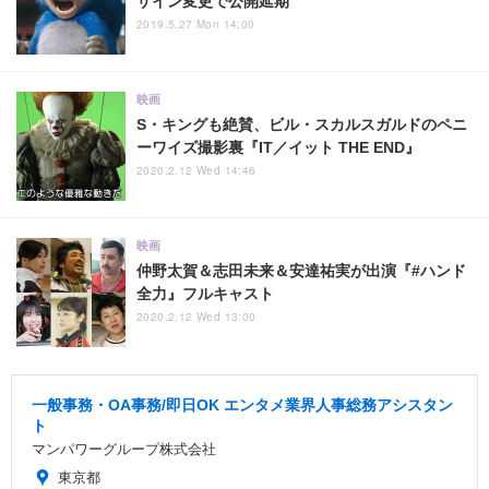
ザイン変更で公開延期
2019.5.27 Mon 14:00
映画
S・キングも絶賛、ビル・スカルスガルドのペニ
ーワイズ撮影裏『IT／イット THE END』
2020.2.12 Wed 14:46
映画
仲野太賀＆志田未来＆安達祐実が出演『#ハンド
全力』フルキャスト
2020.2.12 Wed 13:00
一般事務・OA事務/即日OK エンタメ業界人事総務アシスタン
ト
マンパワーグループ株式会社
東京都