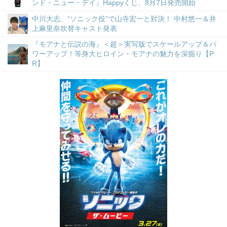
ンド・ニュー・デイ』Happyくじ、8月7日発売開始
中川大志、“ソニック役”で山寺宏一と対決！ 中村悠一＆井
上麻里奈吹替キャスト発表
『モアナと伝説の海』＜超＞実写版でスケールアップ＆パ
ワーアップ！等身大ヒロイン・モアナの魅力を深掘り【P
R】