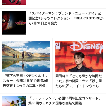
『スパイダーマン：ブランド・ニュー・デイ』公
開記念Tシャツコレクション FREAK'S STOREか
ら7月31日より発売
『落下の王国 4Kデジタルリマ
岡田将生「とても豊かな時間だ
スター』公開24日間で興収2億
った」初の韓国ドラマ「殺し屋
円突破！ 1枚目の写真・画像 |
たちの店 2」 イ・ドンウクら
cinemacafe.net
と撮影秘話明かす 1枚目の写
真・画像 | cinemacafe.net
『ラ・ラ・ランド』公開10周年記念コンサート、
第83回ヴェネチア国際映画祭で開催