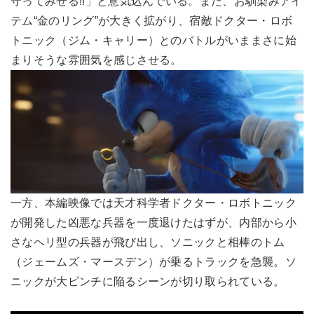
守ってみせる!!」と意気込んでいる。また、お馴染みアイ
テム“金のリング”が大きく拡がり、宿敵ドクター・ロボ
トニック（ジム・キャリー）とのバトルがいままさに始
まりそうな雰囲気を感じさせる。
一方、本編映像では天才科学者ドクター・ロボトニック
が開発した凶悪な兵器を一度退けたはずが、内部から小
さなヘリ型の兵器が飛び出し、ソニックと相棒のトム
（ジェームズ・マースデン）が乗るトラックを急襲。ソ
ニックが大ピンチに陥るシーンが切り取られている。