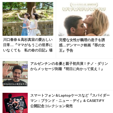
川口春奈＆高杉真宙の愛おしい
完璧な女性が義理の息子を誘
日常…『ママがもうこの世界に
惑…デンマーク映画『罪の女
いなくても 私の命の日記』場
王』予告
面写真 3枚目の写真・画像 | ci
nemacafe.net
アルゼンチンの名優と親子初共演！チノ・ダリン
からメッセージ到着『明日に向かって笑え！』
スマートフォン＆Laptopケースなど『スパイダー
マン：ブランド・ニュー・デイ』& CASETiFY
公開記念コレクション発売