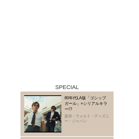
SPECIAL
80年代LA版「ゴシップ
ガール」×シリアルキラ
ー!?
提供：ウォルト・ディズニ
ー・ジャパン