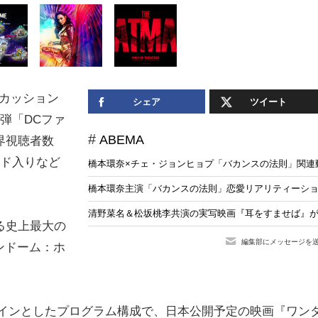
スカッション
シェア
ツイート
弾「DCファ
ABEMA
界視聴者数
レンド入りなど
橋本環奈×チェ・ジョンヒョプ「バカンスの法則」関連動画の
橋本環奈主演「バカンスの法則」恋愛リアリティーショー
清野菜名＆松坂桃李共演の実写映画『耳をすませば』がA
る史上最大の
編集部にメッセージを
ンドーム：ホ
メインとしたプログラム構成で、日本公開予定の映画『ワン