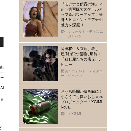
『モアナと伝説の海』＜
超＞実写版でスケールア
ップ＆パワーアップ！等
身大ヒロイン・モアナの
魅力を深掘り
提供：ウォルト・ディズニ
ー・ジャパン
岡田将生＆玄理、殺し
屋“姉弟“の活躍に期待！
「殺し屋たちの店 2」レ
ビュー
総再生数が2800万回突破 Netflixでも反響
提供：ウォルト・ディズニ
ー・ジャパン
編に突入！ 新たな“参加者”発表
BEMA無料配信中、『夏の砂の上』『私をくいとめて』は8月10日から
おうち時間が映画館に！
小さくて可愛いおしゃれ
送る
プロジェクター「XGIMI
Nova」
提供：XGIMI
ダ