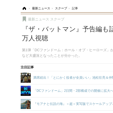
ホーム
›
最新ニュース
›
スクープ
›
記事
最新ニュース
スクープ
『ザ・バットマン』予告編も話題
万人視聴
第1弾「DCファンドーム：ホール・オブ・ヒーローズ」が全世界
など大盛況となったことが分かった。
注目記事
満席続出！「とにかく役者が全員いい」池松壮亮＆仲
「DCファンドーム」2日間・2部構成での開催に拡大へ
『モアナと伝説の海』＜超＞実写版でスケールアップ