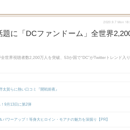
2020.9.7 Mon 18
に「DCファンドーム」全世界2,20
視聴者数2,200万人を突破、53か国で“DC”がTwitterトレンド入
野太賀らに熱い口コミ『開戦前夜』
！9月13日に第2弾
＆パワーアップ！等身大ヒロイン・モアナの魅力を深掘り【PR】