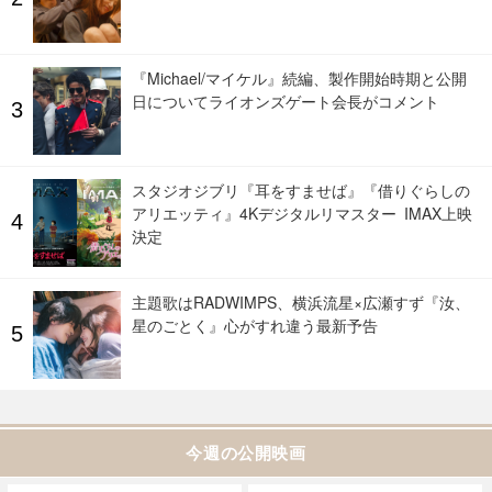
『Michael/マイケル』続編、製作開始時期と公開
日についてライオンズゲート会長がコメント
スタジオジブリ『耳をすませば』『借りぐらしの
アリエッティ』4Kデジタルリマスター IMAX上映
決定
主題歌はRADWIMPS、横浜流星×広瀬すず『汝、
星のごとく』心がすれ違う最新予告
今週の公開映画