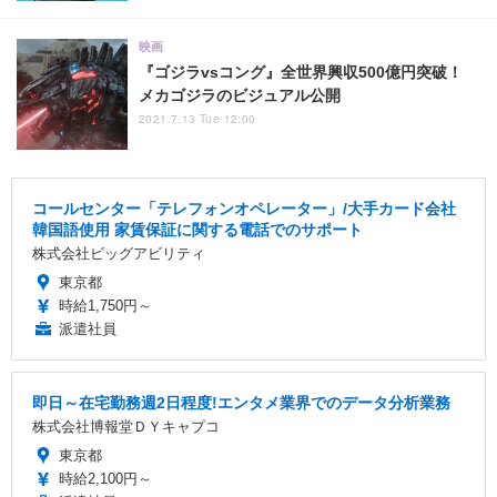
映画
『ゴジラvsコング』全世界興収500億円突破！
メカゴジラのビジュアル公開
2021.7.13 Tue 12:00
コールセンター「テレフォンオペレーター」/大手カード会社
韓国語使用 家賃保証に関する電話でのサポート
株式会社ビッグアビリティ
東京都
時給1,750円～
派遣社員
即日～在宅勤務週2日程度!エンタメ業界でのデータ分析業務
株式会社博報堂ＤＹキャプコ
東京都
時給2,100円～