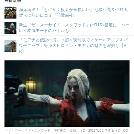
注目記事
満席続出！「とにかく役者が全員いい」池松壮亮＆仲野太
賀らに熱い口コミ『開戦前夜』
新生『ザ・スーサイド・スクワッド』はR15+指定に！ハー
レイ本気モードのバトルも
『モアナと伝説の海』＜超＞実写版でスケールアップ＆パ
ワーアップ！等身大ヒロイン・モアナの魅力を深掘り【P
R】
『ザ・スーサイド・スクワッド "極"悪党、集結』（C）2021 WBEI TM ＆（C）DC