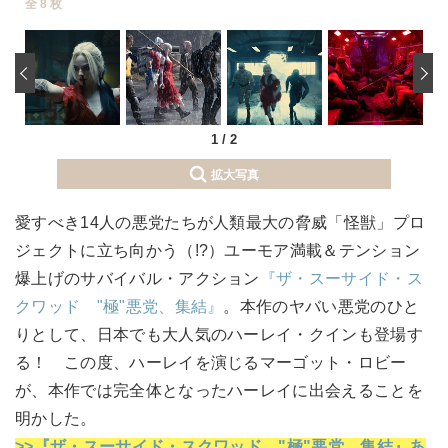
全 8 枚
‹
1
/
2
拡大写真
愛すべき14人の悪党たちが人類最大の脅威「怪獣」プロ
ジェクトに立ち向かう（!?）ユーモア満載＆テンション
爆上げのサバイバル・アクション
『ザ・スーサイド・ス
クワッド "極"悪党、集結』
。本作のヤバい悪党のひと
りとして、日本でも大人気のハーレイ・クインも登場す
る！ この度、ハーレイを演じるマーゴット・ロビー
が、本作では完全体となったハーレイに出会えることを
明かした。
>>『ザ・スーサイド・スクワッド "極"悪党、集結』あ