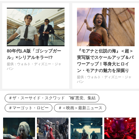
80年代LA版「ゴシップガー
『モアナと伝説の海』＜超＞
ル」×シリアルキラー!?
実写版でスケールアップ＆パ
ワーアップ！等身大ヒロイ
提供：ウォルト・ディズニー・ジャ
パン
ン・モアナの魅力を深掘り
提供：ウォルト・ディズニー・ジャ
パン
ザ・スーサイド・スクワッド ”極”悪党、集結
マーゴット・ロビー
＜映画＞最新ニュース