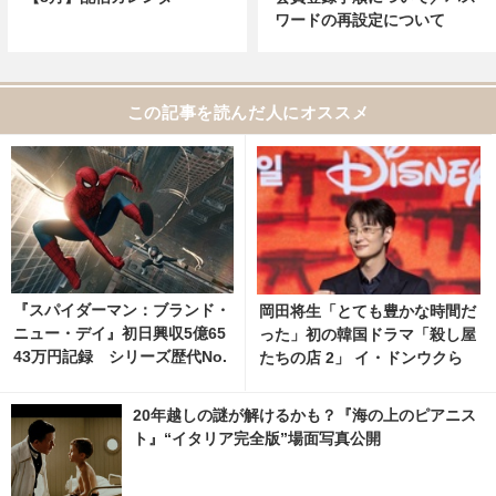
ワードの再設定について
この記事を読んだ人にオススメ
『スパイダーマン：ブランド・
岡田将生「とても豊かな時間だ
ニュー・デイ』初日興収5億65
った」初の韓国ドラマ「殺し屋
43万円記録 シリーズ歴代No.
たちの店 2」 イ・ドンウクら
1の大ヒットスタート
と撮影秘話明かす
20年越しの謎が解けるかも？『海の上のピアニス
ト』“イタリア完全版”場面写真公開