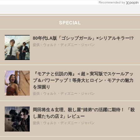
Recommended by
SPECIAL
80年代LA版「ゴシップガール」×シリアルキラー!?
提供：ウォルト・ディズニー・ジャパン
『モアナと伝説の海』＜超＞実写版でスケールアッ
プ＆パワーアップ！等身大ヒロイン・モアナの魅力
を深掘り
提供：ウォルト・ディズニー・ジャパン
岡田将生＆玄理、殺し屋“姉弟“の活躍に期待！ 「殺
し屋たちの店 2」レビュー
提供：ウォルト・ディズニー・ジャパン