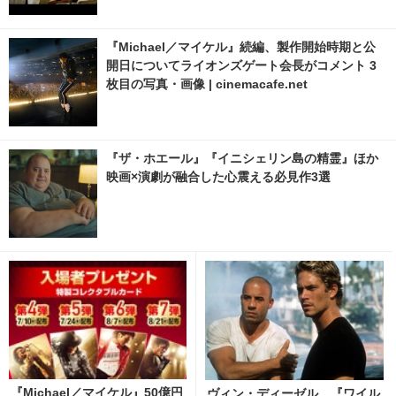
『Michael／マイケル』続編、製作開始時期と公
開日についてライオンズゲート会長がコメント 3
枚目の写真・画像 | cinemacafe.net
『ザ・ホエール』『イニシェリン島の精霊』ほか
映画×演劇が融合した心震える必見作3選
『Michael／マイケル』50億円
ヴィン・ディーゼル、『ワイル