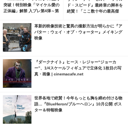
突破！特別映像「マイケル愛の
ド・スピード』最終章の脚本を
正体編」解禁 入プレ第4弾～第
絶賛！「ここ数十年の最高傑
7弾も
作！涙が止まらない」
革新的映像技術と驚異の撮影方法が明らかに『ア
バター：ウェイ・オブ・ウォーター』メイキング
映像
『ダークナイト』ヒース・レジャー“ジョーカ
ー”、1/4スケールフィギュアで立体化 1枚目の写
真・画像 | cinemacafe.net
世界各地で絶賛！今年もっとも胸を締め付ける物
語…『BlueHeron/ブルーヘロン』10月公開 ポス
ター＆特報映像