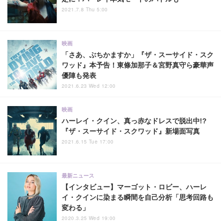
2021.7.8 Thu 5:00
映画
「さあ、ぶちかますか」『ザ・スーサイド・スク
ワッド』本予告！東條加那子＆宮野真守ら豪華声
優陣も発表
2021.6.23 Wed 12:00
映画
ハーレイ・クイン、真っ赤なドレスで脱出中!?
『ザ・スーサイド・スクワッド』新場面写真
2021.6.15 Tue 17:00
最新ニュース
【インタビュー】マーゴット・ロビー、ハーレ
イ・クインに染まる瞬間を自己分析「思考回路も
変わる」
2020.3.25 Wed 19:00