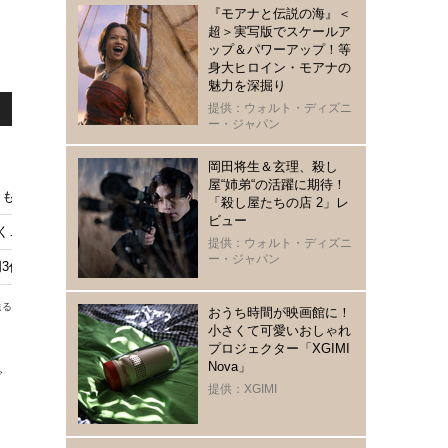
『モアナと伝説の海』＜
超＞実写版でスケールア
ップ＆パワーアップ！等
身大ヒロイン・モアナの
魅力を深掘り
提供：ウォルト・ディズニ
ー・ジャパン
岡田将生＆玄理、殺し
屋“姉弟“の活躍に期待！
演、ニコラス・ウィンディング・レフン監督作『Her Private Hell』テ
「殺し屋たちの店 2」レ
ビュー
着く…『時には懺悔を』感涙必至の最新予告
提供：ウォルト・ディズニ
ー・ジャパン
門3作品に加え各部門でも選出
送る
おうち時間が映画館に！
小さくて可愛いおしゃれ
プロジェクター「XGIMI
Nova」
で
提供：XGIMI