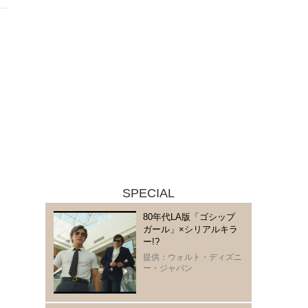
SPECIAL
80年代LA版「ゴシップ
ガール」×シリアルキラ
ー!?
提供：ウォルト・ディズニ
ー・ジャパン