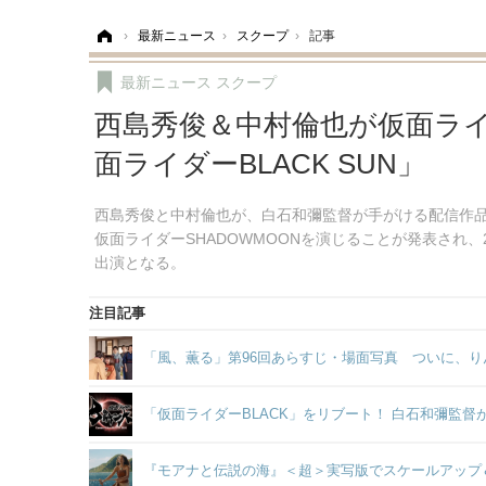
ホーム
›
最新ニュース
›
スクープ
›
記事
最新ニュース
スクープ
西島秀俊＆中村倫也が仮面ラ
面ライダーBLACK SUN」
西島秀俊と中村倫也が、白石和彌監督が手がける配信作品「仮
仮面ライダーSHADOWMOONを演じることが発表され
出演となる。
注目記事
「風、薫る」第96回あらすじ・場面写真 ついに、り
「仮面ライダーBLACK」をリブート！ 白石和彌監
『モアナと伝説の海』＜超＞実写版でスケールアップ