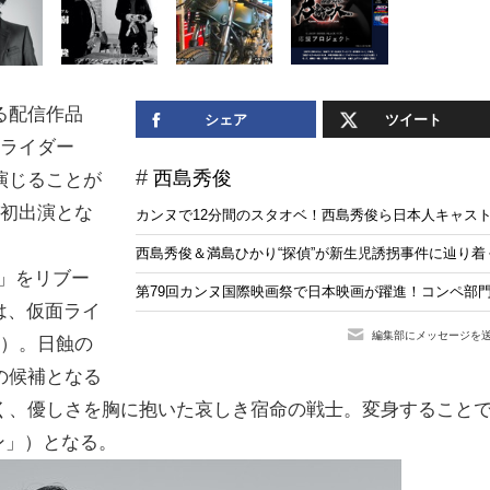
る配信作品
シェア
ツイート
ライダー
西島秀俊
演じることが
び初出演とな
カンヌで12分間のスタオベ！西島秀俊ら日本人キャストも出
西島秀俊＆満島ひかり“探偵”が新生児誘拐事件に辿り
K」をリブー
第79回カンヌ国際映画祭で日本映画が躍進！コンペ部
は、
仮面ライ
編集部にメッセージを
う）。
日蝕の
の候補となる
く、優しさを胸に抱いた哀しき宿命の戦士。変身すること
サン」）となる。