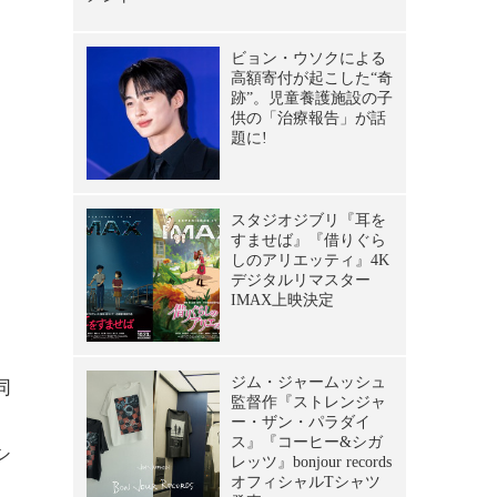
同
。
シ