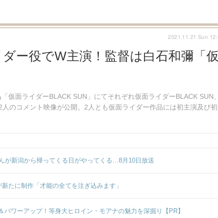
2021.11.21 Sun 12
イダー役でW主演！監督は白石和彌「
面ライダーBLACK SUN」にてそれぞれ仮面ライダーBLACK SUN
、2人のコメント映像が公開。2人とも仮面ライダー作品には初主演及び初
んが新潟から帰ってくる日がやってくる…8月10日放送
督が新たに制作「才能の全てを注ぎ込みます」
＆パワーアップ！等身大ヒロイン・モアナの魅力を深掘り【PR】