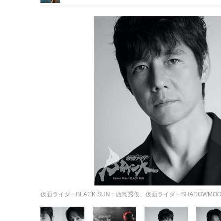
仮面ライダーBLACK SUN：⻄島秀俊、仮面ライダーSHADOWMO