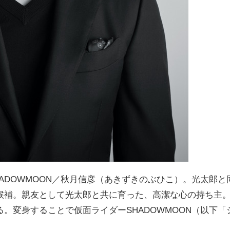
ADOWMOON／秋月信彦（あきずきのぶひこ）。
光太郎と
候補。親友として光太郎と共に育った、高潔な心の持ち主
。変身することで仮面ライダーSHADOWMOON（以下「