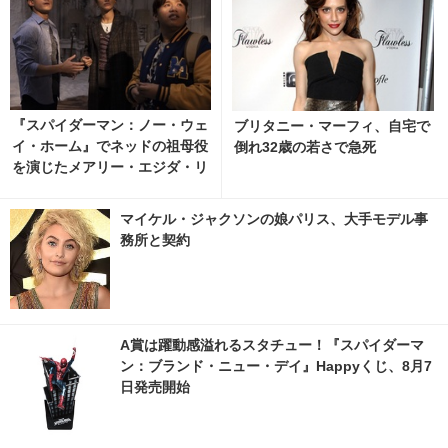
『スパイダーマン：ノー・ウェ
ブリタニー・マーフィ、自宅で
イ・ホーム』でネッドの祖母役
倒れ32歳の若さで急死
を演じたメアリー・エジダ・リ
ベラが死去 ネッド役ジェイ
コブ・バタロンが追悼 6枚目の
マイケル・ジャクソンの娘パリス、大手モデル事
写真・画像 | cinemacafe.net
務所と契約
A賞は躍動感溢れるスタチュー！『スパイダーマ
ン：ブランド・ニュー・デイ』Happyくじ、8月7
日発売開始