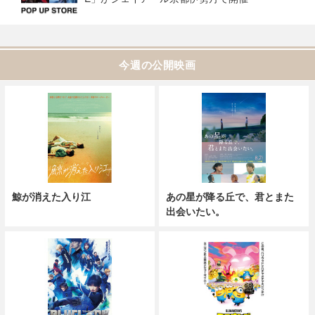
今週の公開映画
鯨が消えた入り江
あの星が降る丘で、君とまた
出会いたい。