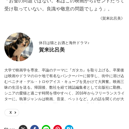
「お金の問題ではない。私はこの映画から1セントだって
受け取っていない。良識や敬意の問題でしょう」。
《賀来比呂美》
休日は猫とお酒と海外ドラマ♪
賀来比呂美
大学で映画学を専攻、卒論のテーマに『ガタカ』を取り上げる。卒業後
は映画やドラマのロケ地で有名なバンクーバーに留学し、街中に溶け込
むベニチオ・デル・トロやアイス・キューブを見かけて大興奮。映画三
昧の生活を送る。帰国後、数社を経て雑誌編集者として出版社に勤務。
シニアの愛猫と過ごす時間を増やすべく、2016年からフリーランスライ
ターに。執筆ジャンルは映画、音楽、ペットなど。人の話を聞くのが大
好きで、俳優、ピアニスト、医師など数百名への取材経験あり。
X