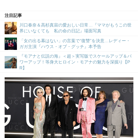
注目記事
川口春奈＆高杉真宙の愛おしい日常…『ママがもうこの世
界にいなくても 私の命の日記』場面写真
「女の出る幕はない」の言葉で“復讐”を決意…レディー・
ガガ主演『ハウス・オブ・グッチ』本予告
『モアナと伝説の海』＜超＞実写版でスケールアップ＆パ
ワーアップ！等身大ヒロイン・モアナの魅力を深掘り【P
R】