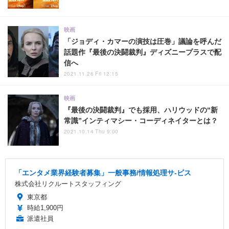
映画
「ジョディ・カマーの演技は圧巻」議論を呼んだ
話題作『最後の決闘裁判』ディズニープラスで配
信へ
2021.11.26 Fri 12:15
映画
『最後の決闘裁判』でも採用、ハリウッドの“新
常識”インティマシー・コーディネイターとは？
2021.10.14 Thu 9:00
「エンタメ業界経験者募集」一般事務/情報処理サ-ビス
株式会社リクルートスタッフィング
東京都
時給1,900円
派遣社員