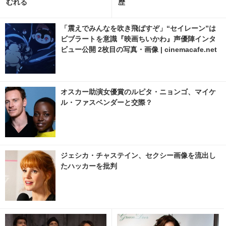
むれる
歴
「震えでみんなを吹き飛ばすぞ」“セイレーン”は
ビブラートを意識『映画ちいかわ』声優陣インタ
ビュー公開 2枚目の写真・画像 | cinemacafe.net
オスカー助演女優賞のルピタ・ニョンゴ、マイケ
ル・ファスベンダーと交際？
ジェシカ・チャステイン、セクシー画像を流出し
たハッカーを批判