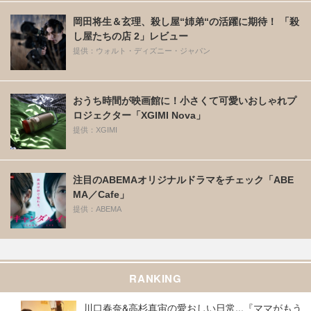
岡田将生＆玄理、殺し屋“姉弟“の活躍に期待！ 「殺
し屋たちの店 2」レビュー
提供：ウォルト・ディズニー・ジャパン
おうち時間が映画館に！小さくて可愛いおしゃれプ
ロジェクター「XGIMI Nova」
提供：XGIMI
注目のABEMAオリジナルドラマをチェック「ABE
MA／Cafe」
提供：ABEMA
RANKING
川口春奈&高杉真宙の愛おしい日常...『ママがもう