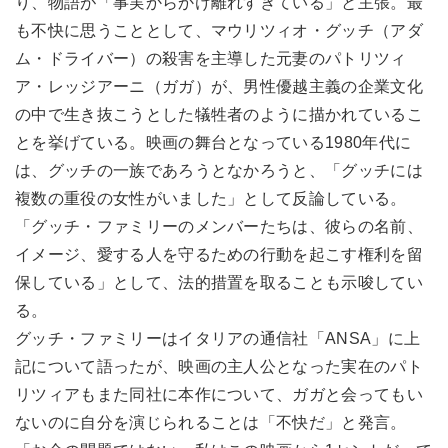
り、物語が「事実からかけ離れすぎている」と主張。最
も不快に思うこととして、マウリツィオ・グッチ（アダ
ム・ドライバー）の殺害を主導した元妻のパトリツィ
ア・レッジアーニ（ガガ）が、男性優越主義の企業文化
の中で生き抜こうとした犠牲者のように描かれているこ
とを挙げている。映画の舞台となっている1980年代に
は、グッチの一族であろうとなかろうと、「グッチには
複数の重役の女性がいました」として反論している。
「グッチ・ファミリーのメンバーたちは、彼らの名前、
イメージ、愛する人を守るための行動を起こす権利を留
保している」として、法的措置を取ることも示唆してい
る。
グッチ・ファミリーはイタリアの通信社「ANSA」に上
記について語ったが、映画の主人公となった実在のパト
リツィアもまた同社に本作について、ガガと会ってもい
ないのに自分を演じられることは「不快だ」と発言。