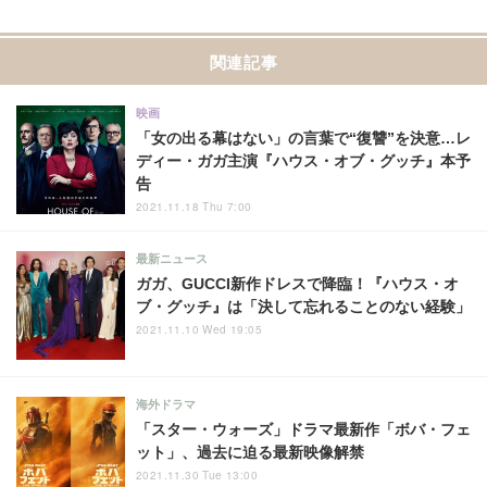
関連記事
映画
「女の出る幕はない」の言葉で“復讐”を決意…レ
ディー・ガガ主演『ハウス・オブ・グッチ』本予
告
2021.11.18 Thu 7:00
最新ニュース
ガガ、GUCCI新作ドレスで降臨！『ハウス・オ
ブ・グッチ』は「決して忘れることのない経験」
2021.11.10 Wed 19:05
海外ドラマ
「スター・ウォーズ」ドラマ最新作「ボバ・フェ
ット」、過去に迫る最新映像解禁
2021.11.30 Tue 13:00