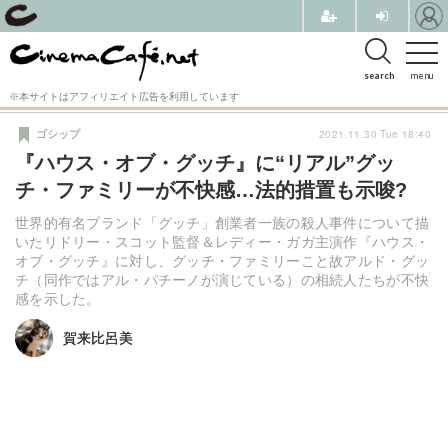
search
menu
※本サイトはアフィリエイト広告を利用しています
2021.11.30 Tue 18:40
ゴシップ
『ハウス・オブ・グッチ』に“リアル”グッ
チ・ファミリーが不快感…法的措置も示唆?
世界的有名ブランド「グッチ」創業者一族の殺人事件について描
いたリドリー・スコット監督＆レディー・ガガ主演作『ハウス・
オブ・グッチ』に対し、グッチ・ファミリーこと故アルド・グッ
チ（同作ではアル・パチーノが演じている）の相続人たちが不快
感を示した。
賀来比呂美
賀来比呂美