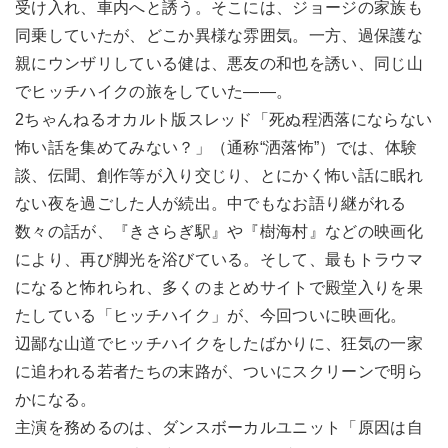
受け入れ、車内へと誘う。そこには、ジョージの家族も
同乗していたが、どこか異様な雰囲気。一方、過保護な
親にウンザリしている健は、悪友の和也を誘い、同じ山
でヒッチハイクの旅をしていた――。
2ちゃんねるオカルト版スレッド「死ぬ程洒落にならない
怖い話を集めてみない？」（通称“洒落怖”）では、体験
談、伝聞、創作等が入り交じり、とにかく怖い話に眠れ
ない夜を過ごした人が続出。中でもなお語り継がれる
数々の話が、『きさらぎ駅』や『樹海村』などの映画化
により、再び脚光を浴びている。そして、最もトラウマ
になると怖れられ、多くのまとめサイトで殿堂入りを果
たしている「ヒッチハイク」が、今回ついに映画化。
辺鄙な山道でヒッチハイクをしたばかりに、狂気の一家
に追われる若者たちの末路が、ついにスクリーンで明ら
かになる。
主演を務めるのは、ダンスボーカルユニット「原因は自