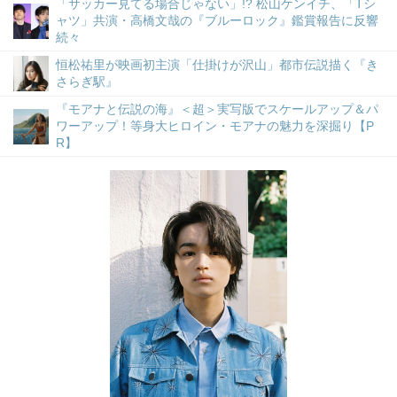
「サッカー見てる場合じゃない」!? 松山ケンイチ、「Tシ
ャツ」共演・高橋文哉の『ブルーロック』鑑賞報告に反響
続々
恒松祐里が映画初主演「仕掛けが沢山」都市伝説描く『き
さらぎ駅』
『モアナと伝説の海』＜超＞実写版でスケールアップ＆パ
ワーアップ！等身大ヒロイン・モアナの魅力を深掘り【P
R】