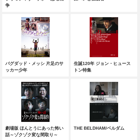
争
バグダッド・メッシ 片足のサ
生誕120年 ジョン・ヒュース
ッカー少年
トン特集
劇場版 ほんとうにあった怖い
THE BELDHAM/ベルダム
話～ゾクゾク変な間取り～