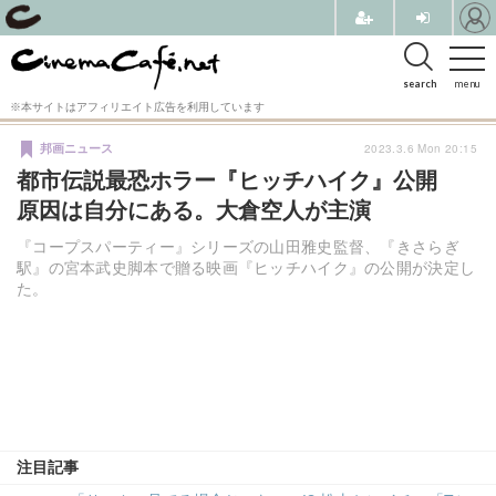
search
menu
※本サイトはアフィリエイト広告を利用しています
2023.3.6 Mon 20:15
邦画ニュース
都市伝説最恐ホラー『ヒッチハイク』公開
原因は自分にある。大倉空人が主演
『コープスパーティー』シリーズの山田雅史監督、『きさらぎ
駅』の宮本武史脚本で贈る映画『ヒッチハイク』の公開が決定し
た。
注目記事