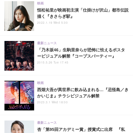
映画
恒松祐里が映画初主演「仕掛けが沢山」都市伝説
描く『きさらぎ駅』
2022.1.19 Wed 5:30
最新ニュース
「乃木坂46」生駒里奈らが恐怖に怯えるポスタ
ービジュアル解禁『コープスパーティー』
2015.5.26 Tue 17:45
映画
西畑大吾が異世界に飲み込まれる…『忌怪島／き
かいじま』チラシビジュアル解禁
2023.3.1 Wed 18:00
最新ニュース
杏「第95回アカデミー賞」授賞式に出席 『私