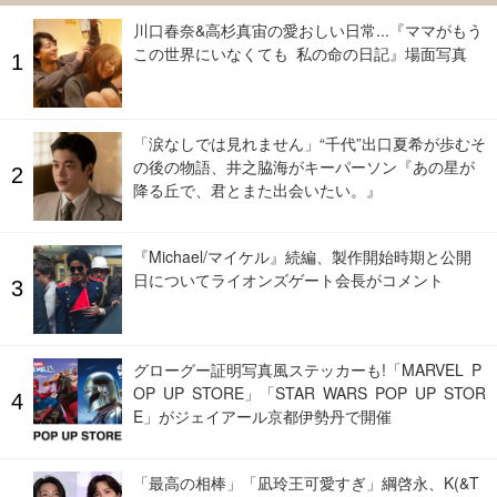
川口春奈&高杉真宙の愛おしい日常...『ママがもう
この世界にいなくても 私の命の日記』場面写真
「涙なしでは見れません」“千代”出口夏希が歩むそ
の後の物語、井之脇海がキーパーソン『あの星が
降る丘で、君とまた出会いたい。』
『Michael/マイケル』続編、製作開始時期と公開
日についてライオンズゲート会長がコメント
グローグー証明写真風ステッカーも!「MARVEL P
OP UP STORE」「STAR WARS POP UP STOR
E」がジェイアール京都伊勢丹で開催
「最高の相棒」「凪玲王可愛すぎ」綱啓永、K(&T