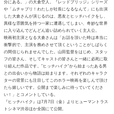
分にある。」の大倉空人。『レッドブリッジ』シリーズ
や「ムチャブリ！わたしが社長になるなんて」にも出演
した大倉さんが演じるのは、悪友とヒッチハイクをし、
異様な雰囲気を持つ一家に遭遇してしまい、奇妙な世界
に入り込んでどんどん追い詰められていく主人公。
映画初主演となる大倉さんは「お話を頂いた時は本当に
衝撃的で、主演を務めさせて頂くということがしばらく
の間信じられませんでした。山田監督をはじめ、スタッ
フの皆さん、そしてキャストの皆さんと一緒に必死に取
り組んだ作品です。"ヒッチハイク"から始まったある男
との出会いから物語は始まります。それぞれのキャラク
ターの背景にも注目してこのホラー映画を楽しんで頂け
たら嬉しいです。公開まで楽しみに待っていてくださ
い！」とコメントしている。
『ヒッチハイク』は7月7日（金）よりヒューマントラス
トシネマ渋谷ほか全国にて公開。