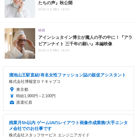
たちの声』秋公開
2023.3.6 Mon 18:00
映画
アインシュタイン博士が魔人の手の中に！『アラ
ビアンナイト 三千年の願い』本編映像
2023.3.6 Mon 16:00
溜池山王駅直結!有名女性ファッション誌の販促アシスタント
株式会社博報堂ＤＹキャプコ
東京都
時給1,900円～2,100円
派遣社員
残業月5h以内 ゲームUIのレイアウト画像作成業務/大手エンタ
メ会社でのお仕事です
株式会社スタッフサービス エンジニアガイド