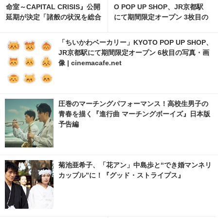
命室～CAPITAL CRISIS』公開
O POP UP SHOP、JR京都駅
延期が決定「諸般の状況を総合
にて期間限定オープン 3枚目の
的に勘案」
写真・画像 | cinemacafe.net
「ちいかわベーカリー」KYOTO POP UP SHOP、
JR京都駅にて期間限定オープン 6枚目の写真・画
像 | cinemacafe.net
圧巻のマーチングパフォーマンス！高校生男子の
青春を描く『進行曲 マーチングボーイズ』日本版
予告編
菊池亜希子、「花アン」中島歩と“でき婚マンネリ
カップル”に！『グッド・ストライプス』