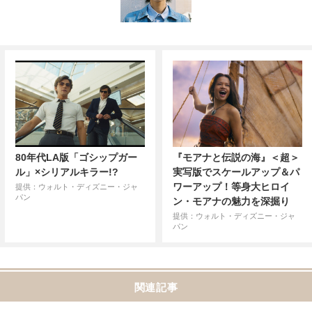
80年代LA版「ゴシップガー
『モアナと伝説の海』＜超＞
ル」×シリアルキラー!?
実写版でスケールアップ＆パ
ワーアップ！等身大ヒロイ
提供：ウォルト・ディズニー・ジャ
パン
ン・モアナの魅力を深掘り
提供：ウォルト・ディズニー・ジャ
パン
関連記事