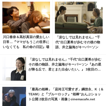
川口春奈＆高杉真宙の愛おしい
「涙なしでは見れません」“千
日常…『ママがもうこの世界に
代”出口夏希が歩むその後の物
いなくても 私の命の日記』場
語、井之脇海がキーパーソン
面写真 1枚目の写真・画像 | ci
『あの星が降る丘で、君とまた
nemacafe.net
出会いたい。』 9枚目の写真・
「涙なしでは見れません」“千代”出口夏希が歩む
画像 | cinemacafe.net
その後の物語、井之脇海がキーパーソン『あの星
が降る丘で、君とまた出会いたい。』 3枚目の写
真・画像 | cinemacafe.net
「最高の相棒」「凪玲王可愛すぎ」綱啓永、K（＆
TEAM）と『ブルーロック』“相棒”おんぶショッ
ト公開 2枚目の写真・画像 | cinemacafe.net