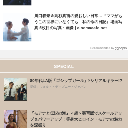
川口春奈＆高杉真宙の愛おしい日常…『ママがも
うこの世界にいなくても 私の命の日記』場面写
真 5枚目の写真・画像 | cinemacafe.net
Recommended by
SPECIAL
80年代LA版「ゴシップガール」×シリアルキラー!?
提供：ウォルト・ディズニー・ジャパン
『モアナと伝説の海』＜超＞実写版でスケールアッ
プ＆パワーアップ！等身大ヒロイン・モアナの魅力
を深掘り