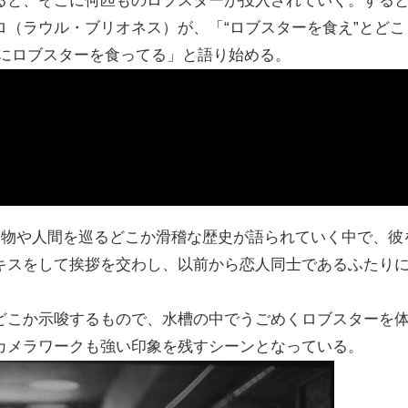
ると、そこに何匹ものロブスターが投入されていく。する
（ラウル・ブリオネス）が、「“ロブスターを食え”とどこ
死にロブスターを食ってる」と語り始める。
き物や人間を巡るどこか滑稽な歴史が語られていく中で、彼
キスをして挨拶を交わし、以前から恋人同士であるふたり
どこか示唆するもので、水槽の中でうごめくロブスターを
カメラワークも強い印象を残すシーンとなっている。