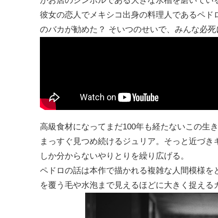
がお店のシンボルである大きな水槽を磨いてい
彼女の恋人でメキシコ出身の料理人であるペドロ
のバカが勧めた？ そいつのせいで、みんな必
高級食材になってまだ100年も経たないこの生
まっすぐ見つめ続けるジュリア。そっと近づき
しか分からないやりとりを繰り広げる。
ペドロの話は本作で描かれる複雑な人間模様を
を覆う毛や水泡まで見えるほどに大きく捉える