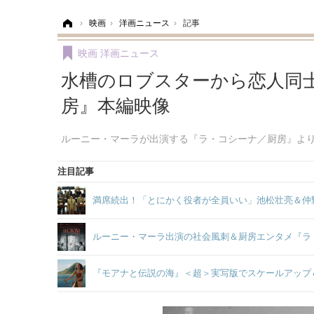
ホーム
›
映画
›
洋画ニュース
›
記事
映画
洋画ニュース
水槽のロブスターから恋人同
房』本編映像
ルーニー・マーラが出演する『ラ・コシーナ／厨房』よ
注目記事
満席続出！「とにかく役者が全員いい」池松壮亮＆仲
ルーニー・マーラ出演の社会風刺＆厨房エンタメ『ラ
『モアナと伝説の海』＜超＞実写版でスケールアップ