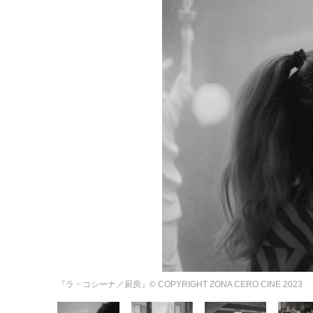
『ラ・コシーナ／厨房』© COPYRIGHT ZONA CERO CINE 2023