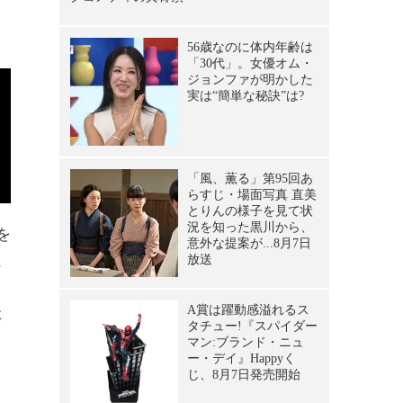
と
を
に
体