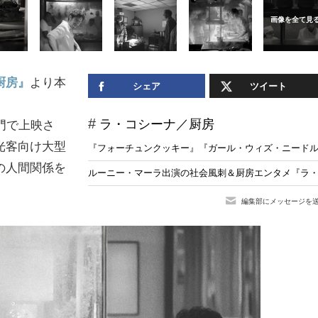
厨房』
より本
シェア
ツイート
ラ・コシーナ／厨房
門で上映さ
光客向け大型
『フォーチュンクッキー』『ガール・ウィズ・ニードル
の人間関係を
ルーニー・マーラ出演の社会風刺＆厨房エンタメ『ラ・
編集部にメッセージを