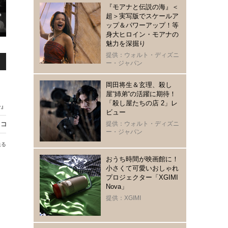
『モアナと伝説の海』＜
超＞実写版でスケールア
ップ＆パワーアップ！等
身大ヒロイン・モアナの
魅力を深掘り
提供：ウォルト・ディズニ
ー・ジャパン
岡田将生＆玄理、殺し
屋“姉弟“の活躍に期待！
「殺し屋たちの店 2」レ
』ほか、世界を賑わす珠玉の新作モノクロ映画3選
ビュー
コシーナ／厨房』6月公開
提供：ウォルト・ディズニ
ー・ジャパン
送る
おうち時間が映画館に！
小さくて可愛いおしゃれ
プロジェクター「XGIMI
Nova」
提供：XGIMI