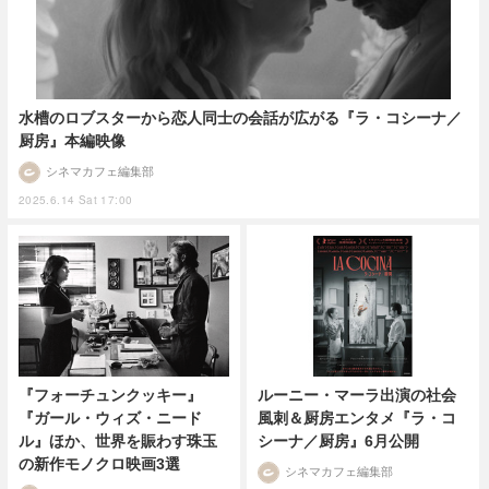
水槽のロブスターから恋人同士の会話が広がる『ラ・コシーナ／
厨房』本編映像
シネマカフェ編集部
2025.6.14 Sat 17:00
ルーニー・マーラ出演の社会
『フォーチュンクッキー』
風刺＆厨房エンタメ『ラ・コ
『ガール・ウィズ・ニード
シーナ／厨房』6月公開
ル』ほか、世界を賑わす珠玉
の新作モノクロ映画3選
シネマカフェ編集部