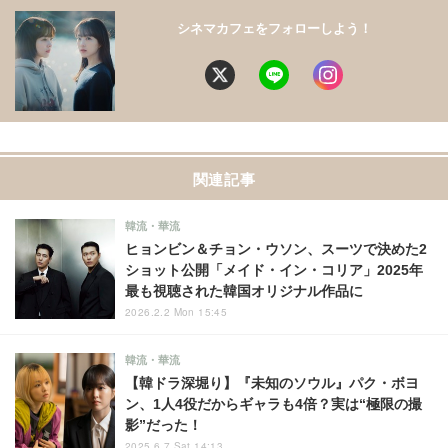
シネマカフェをフォローしよう！
関連記事
韓流・華流
ヒョンビン＆チョン・ウソン、スーツで決めた2
ショット公開「メイド・イン・コリア」2025年
最も視聴された韓国オリジナル作品に
2026.2.2 Mon 15:45
韓流・華流
【韓ドラ深堀り】『未知のソウル』パク・ボヨ
ン、1人4役だからギャラも4倍？実は“極限の撮
影”だった！
2025.6.7 Sat 14:13