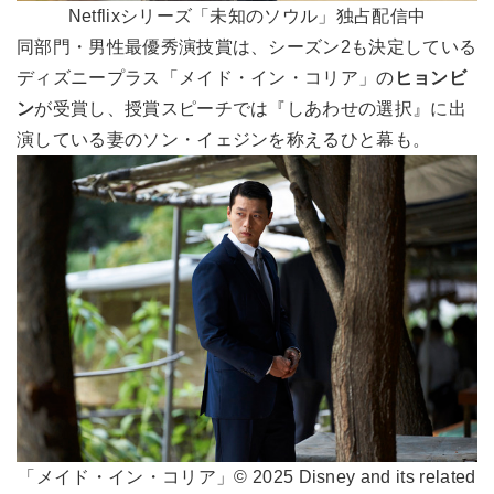
Netflixシリーズ「未知のソウル」独占配信中
同部門・男性最優秀演技賞は、シーズン2も決定している
ディズニープラス「メイド・イン・コリア」の
ヒョンビ
ン
が受賞し、授賞スピーチでは『しあわせの選択』に出
演している妻のソン・イェジンを称えるひと幕も。
「メイド・イン・コリア」© 2025 Disney and its related