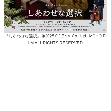
『しあわせな選択』ⓒ2025 CJ ENM Co., Ltd., MOHO FI
LM ALL RIGHTS RESERVED