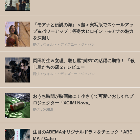
『モアナと伝説の海』＜超＞実写版でスケールアッ
プ＆パワーアップ！等身大ヒロイン・モアナの魅力
を深掘り
提供：ウォルト・ディズニー・ジャパン
岡田将生＆玄理、殺し屋“姉弟“の活躍に期待！ 「殺
し屋たちの店 2」レビュー
提供：ウォルト・ディズニー・ジャパン
おうち時間が映画館に！小さくて可愛いおしゃれプ
ロジェクター「XGIMI Nova」
提供：XGIMI
注目のABEMAオリジナルドラマをチェック「ABE
MA／Cafe」