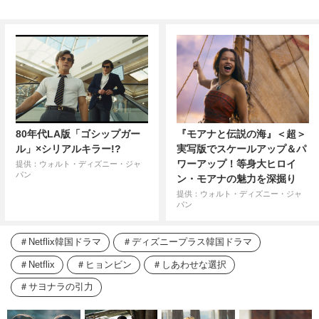
80年代LA版「ゴシップガー
『モアナと伝説の海』＜超＞
ル」×シリアルキラー!?
実写版でスケールアップ＆パ
ワーアップ！等身大ヒロイ
提供：ウォルト・ディズニー・ジャ
パン
ン・モアナの魅力を深掘り
提供：ウォルト・ディズニー・ジャ
パン
Netflix韓国ドラマ
ディズニープラス韓国ドラマ
Netflix
ヒョンビン
しあわせな選択
サヨナラの引力