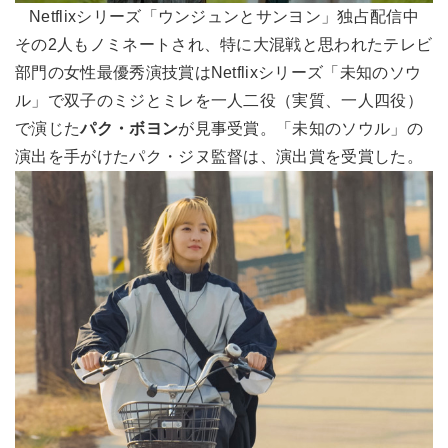
Netflixシリーズ「ウンジュンとサンヨン」独占配信中
その2人もノミネートされ、特に大混戦と思われたテレビ
部門の女性最優秀演技賞はNetflixシリーズ「未知のソウ
ル」で双子のミジとミレを一人二役（実質、一人四役）
で演じた
パク・ボヨン
が見事受賞。「未知のソウル」の
演出を手がけたパク・ジヌ監督は、演出賞を受賞した。