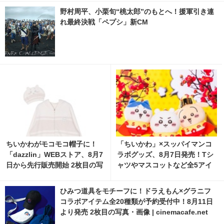
野村周平、小栗旬“桃太郎”のもとへ！援軍引き連
れ最終決戦「ペプシ」新CM
ちいかわがモコモコ帽子に！
「ちいかわ」×スッパイマンコ
「dazzlin」WEBストア、8月7
ラボグッズ、8月7日発売！Tシ
日から先行販売開始 2枚目の写
ャツやマスコットなど全5アイ
真・画像 | cinemacafe.net
テム
ひみつ道具をモチーフに！ドラえもん×グラニフ
コラボアイテム全20種類が予約受付中！8月11日
より発売 2枚目の写真・画像 | cinemacafe.net