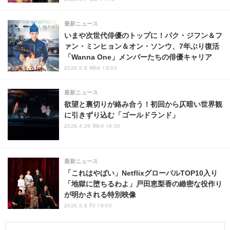
最新ニュース
いまや次世代俳優のトップに！パク・ジフン＆フ
ァン・ミンヒョン＆オン・ソンウ、7年ぶり復活
「Wanna One」メンバーたちの俳優キャリア
2026.5.6 Wed 19:00
最新ニュース
欲望と裏切りが絡み合う！初回から仄暗い世界観
に引きずり込む「ゴールドランド」
2026.4.29 Wed 16:00
最新ニュース
「これはやばい」NetflixグローバルTOP10入り
「地獄に堕ちるわよ」戸田恵梨香の緻密な役作り
が明かされる特別映像
2026.5.8 Fri 18:00