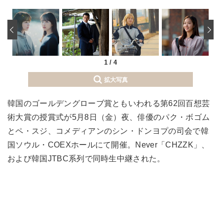
‹
1
/
4
拡大写真
韓国のゴールデングローブ賞ともいわれる第62回百想芸
術大賞の授賞式が5月8日（金）夜、俳優のパク・ボゴム
とペ・スジ、コメディアンのシン・ドンヨプの司会で韓
国ソウル・COEXホールにて開催。Never「CHZZK」、
および韓国JTBC系列で同時生中継された。