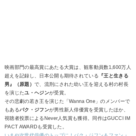
映画部門の最高賞にあたる大賞は、観客動員数1,600万人
超えを記録し、日本公開も期待されている
『王と生きる
男』（原題）
で、流刑にされた幼い王を迎える村の村長
を演じた
ユ・ヘジン
が受賞。
その悲劇の若き王を演じた「Wanna One」のメンバーで
もある
パク・ジフン
が男性新人俳優賞を受賞したほか、
視聴者投票によるNever人気賞も獲得。同作はGUCCI IM
PACT AWARDも受賞した。
いまや次世代俳優のトップに！パク・ジフン＆ファン・