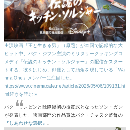
主演映画『王と生きる男』（原題）が本国で記録的な大
ヒット中、パク・ジフン主演のミリタリークッキングコ
メディ「伝説のキッチン・ソルジャー」の配信がスター
トする。彼をはじめ、俳優として頭角を現している「Wa
nna One」メンバーに注目した。
https://www.cinemacafe.net/article/2026/05/06/109131.ht
ml
続きを読む »
パク・ウンビンと除隊後初の授賞式となったソン・ガン
が発表した、映画部門の作品賞はパク・チャヌク監督の
『しあわせな選択』
。