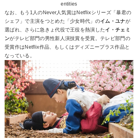
entities
なお、もう1人のNever人気賞はNetflixシリーズ「暴君の
シェフ」で主演をつとめた「少女時代」の
イム・ユナ
が
選ばれ、さらに急きょ代役で王役を熱演した
イ・チェミ
ン
がテレビ部門の男性新人演技賞を受賞。テレビ部門の
受賞作はNetflix作品、もしくはディズニープラス作品と
なっている。