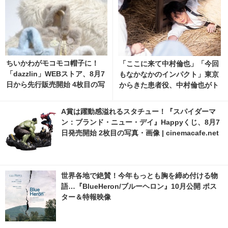
ちいかわがモコモコ帽子に！
「ここに来て中村倫也」「今回
「dazzlin」WEBストア、8月7
もなかなかのインパクト」東京
日から先行販売開始 4枚目の写
からきた患者役、中村倫也がト
真・画像 | cinemacafe.net
レンド入り「風、薫る」
A賞は躍動感溢れるスタチュー！『スパイダーマ
ン：ブランド・ニュー・デイ』Happyくじ、8月7
日発売開始 2枚目の写真・画像 | cinemacafe.net
世界各地で絶賛！今年もっとも胸を締め付ける物
語…『BlueHeron/ブルーヘロン』10月公開 ポス
ター＆特報映像