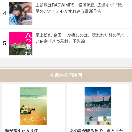
主題歌はRADWIMPS、横浜流星×広瀬すず『汝、
星のごとく』心がすれ違う最新予告
尾上松也“金田一”が挑むのは、呪われた村の恐ろし
い秘密『八つ墓村』予告編
今週の公開映画
鯨が消えた入り江
あの星が降る丘で、君とまた