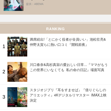
提供：ABEMA
RANKING
満席続出!「とにかく役者が全員いい」池松壮亮&
仲野太賀らに熱い口コミ『開戦前夜』
川口春奈&高杉真宙の愛おしい日常...『ママがもう
この世界にいなくても 私の命の日記』場面写真
スタジオジブリ『耳をすませば』『借りぐらしの
アリエッティ』4Kデジタルリマスター IMAX上映
決定