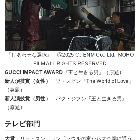
『しあわせな選択』 ⓒ2025 CJ ENM Co., Ltd., MOHO
FILM ALL RIGHTS RESERVED
GUCCI IMPACT AWARD
『王と生きる男』（原題）
新人演技賞（女性）
ソ・スビン『The World of Love』
（英題）
新人演技賞（男性）
パク・ジフン『王と生きる男』
（原題）
テレビ部門
大賞
リュ・スンリョン「ソウルの家から大企業に通う