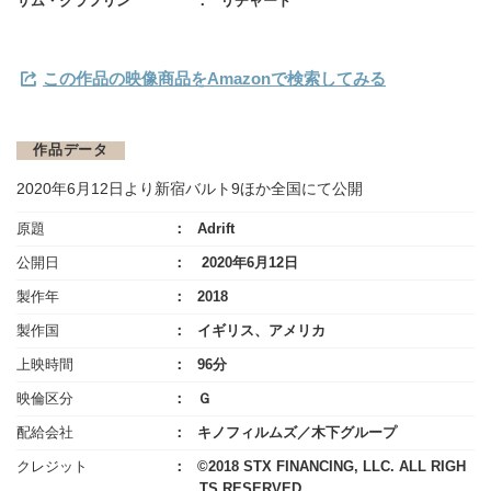
サム・クラフリン
リチャード
この作品の映像商品をAmazonで検索してみる
作品データ
2020年6月12日より新宿バルト9ほか全国にて公開
原題
Adrift
公開日
2020年6月12日
製作年
2018
製作国
イギリス、アメリカ
上映時間
96分
映倫区分
Ｇ
配給会社
キノフィルムズ／木下グループ
クレジット
©2018 STX FINANCING, LLC. ALL RIGH
TS RESERVED.