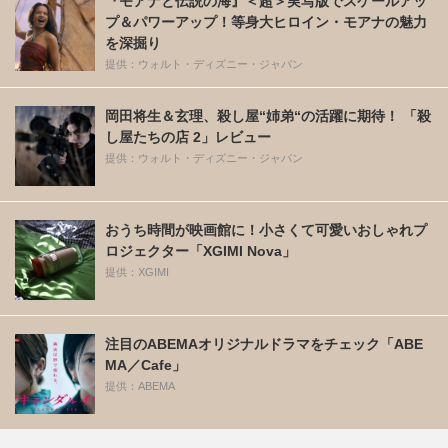
『モアナと伝説の海』＜超＞実写版でスケールアッ
プ＆パワーアップ！等身大ヒロイン・モアナの魅力
を深掘り
提供：ウォルト・ディズニー・ジャパン
岡田将生＆玄理、殺し屋“姉弟“の活躍に期待！ 「殺
し屋たちの店 2」レビュー
提供：ウォルト・ディズニー・ジャパン
おうち時間が映画館に！小さくて可愛いおしゃれプ
ロジェクター「XGIMI Nova」
提供：XGIMI
注目のABEMAオリジナルドラマをチェック「ABE
MA／Cafe」
提供：ABEMA