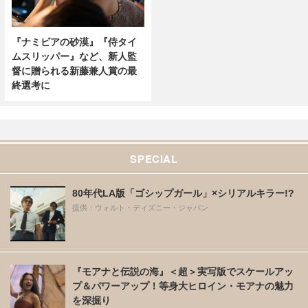
『ナミビアの砂漠』『侍タイ
ムスリッパー』など、新人監
督に贈られる新藤兼人賞の最
終選考に
SPECIAL
80年代LA版「ゴシップガール」×シリアルキラー!?
提供：ウォルト・ディズニー・ジャパン
『モアナと伝説の海』＜超＞実写版でスケールアッ
プ＆パワーアップ！等身大ヒロイン・モアナの魅力
を深掘り