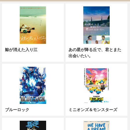
鯨が消えた入り江
あの星が降る丘で、君とまた
出会いたい。
ブルーロック
ミニオンズ＆モンスターズ