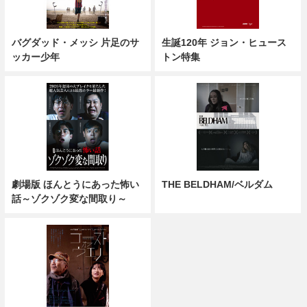
バグダッド・メッシ 片足のサ
生誕120年 ジョン・ヒュース
ッカー少年
トン特集
劇場版 ほんとうにあった怖い
THE BELDHAM/ベルダム
話～ゾクゾク変な間取り～