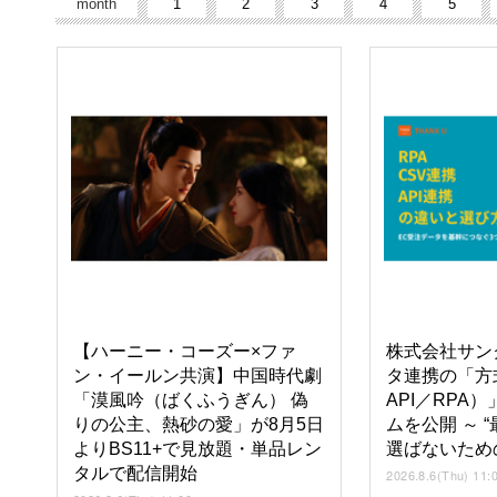
month
1
2
3
4
5
【ハーニー・コーズー×ファ
株式会社サン
ン・イールン共演】中国時代劇
タ連携の「方
「漠風吟（ばくふうぎん） 偽
API／RPA
りの公主、熱砂の愛」が8月5日
ムを公開 ～ “
よりBS11+で見放題・単品レン
選ばないため
タルで配信開始
2026.8.6(Thu) 11: