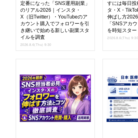
定番になった「SNS運用副業」
すには毎日投
のリアル2026｜インスタ・
タ・X・Tik
X（旧Twitter）・YouTubeのア
伸ばし方202
カウント購入でフォロワーを引
「SNSアカ
き継いで始める新しい副業スタ
を時短スター
イルを調査
2026.8.6(Thu) 9:3
2026.8.6(Thu) 9:30