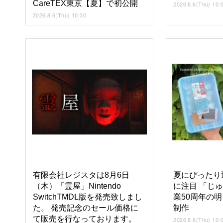
CareTEX東京【夏】で初公開
2026.8.6(Thu) 10:
2026.8.6(Thu) 10:30
有限会社レジスタは8月6日
夏にぴったり
（木）「霊屋」Nintendo
に注目 「じ
SwitchTMDL版を発売致しまし
業50周年の
た。 発売記念のセール価格に
制作
て販売を行なっております。
2026.8.6(Thu) 10: