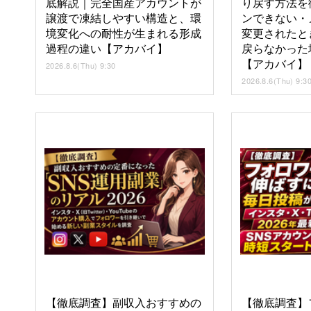
底解説｜完全国産アカウントが
り戻す方法を
譲渡で凍結しやすい構造と、環
ンできない・
境変化への耐性が生まれる形成
変更されたと
過程の違い【アカバイ】
戻らなかった
【アカバイ】
2026.8.6(Thu) 9:30
2026.8.6(Thu) 9:3
【徹底調査】副収入おすすめの
【徹底調査】