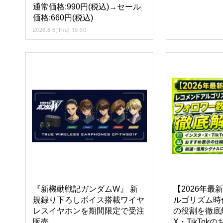
通常価格:990円(税込)→セール
価格:660円(税込)
2026.8.6(Thu) 10:00
『新機動戦記ガンダムW』 新
【2026年最
規録り下ろしボイス搭載ワイヤ
ルゴリズム時
レスイヤホンを期間限定で受注
の役割を徹底
販売
X・TikTo