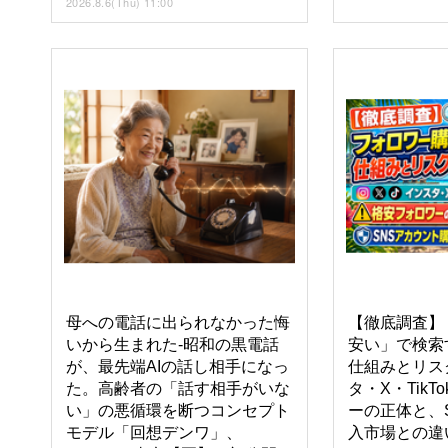
2026.8.6(Thu) 11:00
母への電話に出られなかった悔
【徹底調査】
いから生まれた-昭和の黒電話
安い」で検索
が、最先端AIの話し相手になっ
仕組みとリスク
た。高齢者の「話す相手がいな
タ・X・Tik
い」の悪循環を断つコンセプト
ーの正体と、
モデル「回想デンワ」、
入市場との違