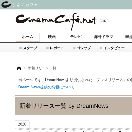
シネマカフェ
ホーム
映画
テレビ
海外ドラマ
韓
スクープ
レポート
ゴシップ
インタビュー
ホーム
›
新着リリース一覧
当ページでは、DreamNewsより提供された「プレスリリース」
Dream News提供の情報について
新着リリース一覧 by DreamNews
2026