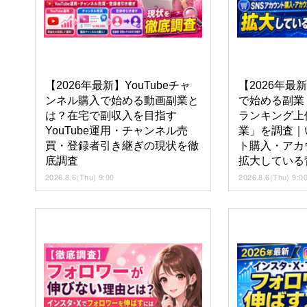
【2026年最新】YouTubeチャ
【2026年最
ンネル購入で始める動画副業と
で始める副業
は？在宅で副収入を目指す
ランキング上
YouTube運用・チャンネル売
業」を調査｜
買・登録者引き継ぎの現状を徹
ト購入・アカ
底調査
拡大している
2026.8.6(Thu) 9:00
2026.8.6(Thu) 9:0