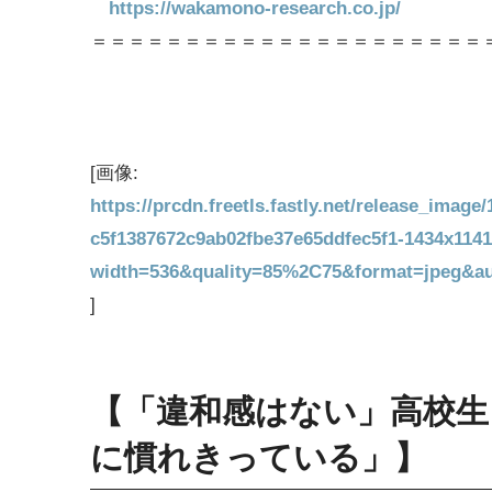
https://wakamono-research.co.jp/
＝＝＝＝＝＝＝＝＝＝＝＝＝＝＝＝＝＝＝＝＝
[画像:
https://prcdn.freetls.fastly.net/release_image
c5f1387672c9ab02fbe37e65ddfec5f1-1434x1141
width=536&quality=85%2C75&format=jpeg&au
]
【「違和感はない」高校生
に慣れきっている」】