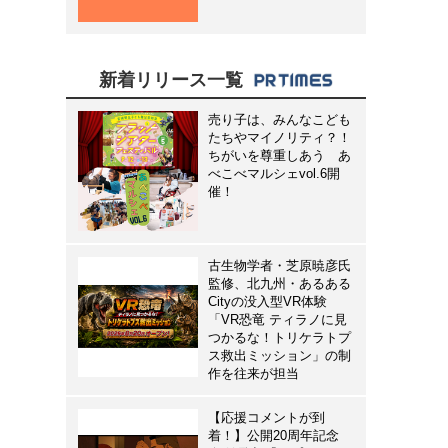
新着リリース一覧
売り子は、みんなこども
たちやマイノリティ？！
ちがいを尊重しあう あ
べこべマルシェvol.6開
催！
古生物学者・芝原暁彦氏
監修、北九州・あるある
Cityの没入型VR体験
「VR恐竜 ティラノに見
つかるな！トリケラトプ
ス救出ミッション」の制
作を往来が担当
【応援コメントが到
着！】公開20周年記念