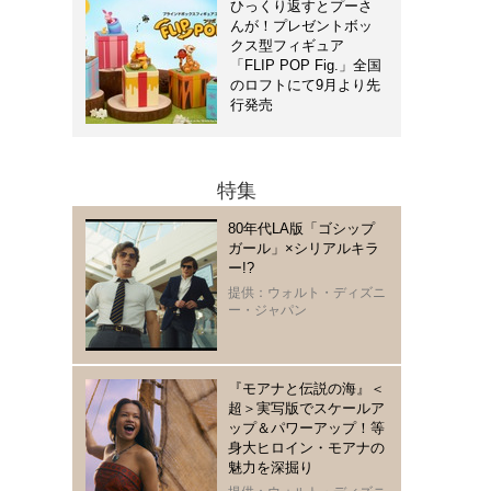
ひっくり返すとプーさ
んが！プレゼントボッ
クス型フィギュア
「FLIP POP Fig.」全国
のロフトにて9月より先
行発売
特集
80年代LA版「ゴシップ
ガール」×シリアルキラ
ー!?
提供：ウォルト・ディズニ
ー・ジャパン
『モアナと伝説の海』＜
超＞実写版でスケールア
ップ＆パワーアップ！等
身大ヒロイン・モアナの
魅力を深掘り