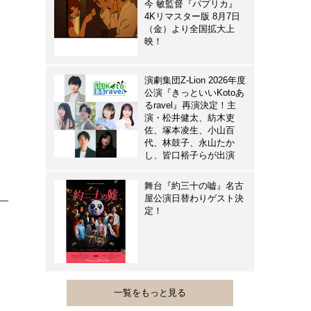
今 敏監督『パプリカ』
4Kリマスター版 8月7日
（金）より全国拡大上
映！
演劇集団Z-Lion 2026年度
公演『きっといいKotoあ
るravel』再演決定！主
演・松井健太、紡木吏
佐、塚本凌生、小山百
代、林鼓子、永山たか
し、皆口裕子らが出演
舞台『約三十の嘘』名古
屋公演日替わりゲスト決
定！
一覧をもっと見る