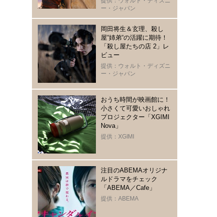
提供：ウォルト・ディズニ
ー・ジャパン
岡田将生＆玄理、殺し
屋“姉弟“の活躍に期待！
「殺し屋たちの店 2」レ
ビュー
提供：ウォルト・ディズニ
ー・ジャパン
おうち時間が映画館に！
小さくて可愛いおしゃれ
プロジェクター「XGIMI
Nova」
提供：XGIMI
注目のABEMAオリジナ
ルドラマをチェック
「ABEMA／Cafe」
提供：ABEMA