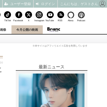
ユーザー登録
ログイン
こんにちは、ゲストさん
TikTok
Facebook
X
Instagram
YouTube
RSS
Alexa
Podcast
映画祭
今月公開の映画
※本サイトはアフィリエイト広告を利用しています
:00
最新ニュース
こ