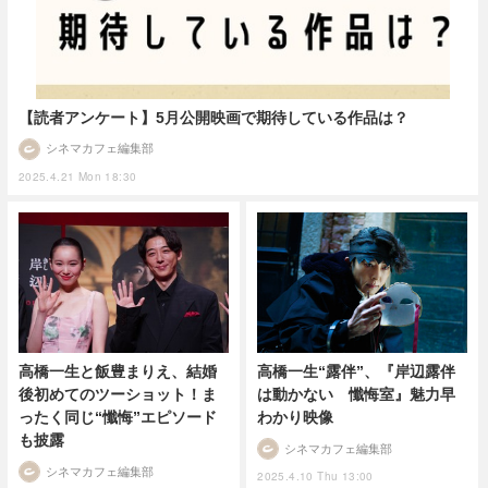
【読者アンケート】5月公開映画で期待している作品は？
シネマカフェ編集部
2025.4.21 Mon 18:30
高橋一生と飯豊まりえ、結婚
高橋一生“露伴”、『岸辺露伴
後初めてのツーショット！ま
は動かない 懺悔室』魅力早
ったく同じ“懺悔”エピソード
わかり映像
も披露
シネマカフェ編集部
シネマカフェ編集部
2025.4.10 Thu 13:00