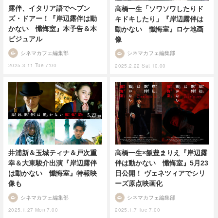
露伴、イタリア語でヘブン
高橋一生「ソワソワしたりド
ズ・ドアー！『岸辺露伴は動
キドキしたり」『岸辺露伴は
かない 懺悔室』本予告＆本
動かない 懺悔室』ロケ地画
ビジュアル
像
シネマカフェ編集部
シネマカフェ編集部
2025.3.11 Tue 7:00
2025.2.22 Sat 10:00
高橋一生×飯豊まりえ『岸辺露
井浦新＆玉城ティナ＆戸次重
伴は動かない 懺悔室』5月23
幸＆大東駿介出演『岸辺露伴
日公開！ ヴェネツィアでシリ
は動かない 懺悔室』特報映
ーズ原点映画化
像も
シネマカフェ編集部
シネマカフェ編集部
2025.1.7 Tue 7:00
2025.1.27 Mon 7:00