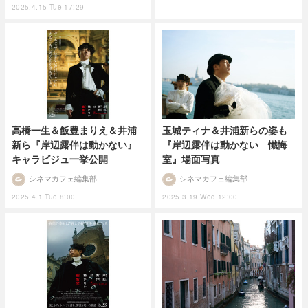
2025.4.15 Tue 17:29
高橋一生＆飯豊まりえ＆井浦
玉城ティナ＆井浦新らの姿も
新ら『岸辺露伴は動かない』
『岸辺露伴は動かない 懺悔
キャラビジュ一挙公開
室』場面写真
シネマカフェ編集部
シネマカフェ編集部
2025.4.1 Tue 8:00
2025.3.19 Wed 12:00