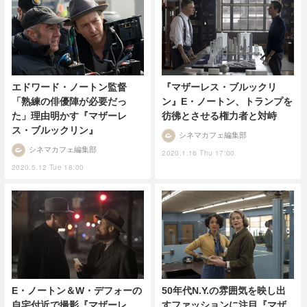
エドワード・ノートン監督
『マザーレス・ブルックリ
「熟練の俳優陣が必要だっ
ン』E・ノートン、トランプを
た」理由明かす『マザーレ
彷彿とさせる権力者と対峙
ス・ブルックリン』
シネマカフェ編集部
シネマカフェ編集部
2020.1.16 Thu 17:00
2020.5.12 Tue 18:00
E・ノートン＆W・デフォーの
50年代N.Y.の雰囲気を映し出
自宅付近で撮影『マザーレ
すファッションに注目『マザ