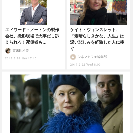
エドワード・ノートンの製作
ケイト・ウィンスレット、
会社、撮影現場で火事だし訴
『素晴らしきかな、人生』は
えられる！死傷者も…
深い悲しみを経験した人に捧
ぐ
賀来比呂美
シネマカフェ編集部
2018.3.29 Thu 17:15
2017.2.22 Wed 8:00