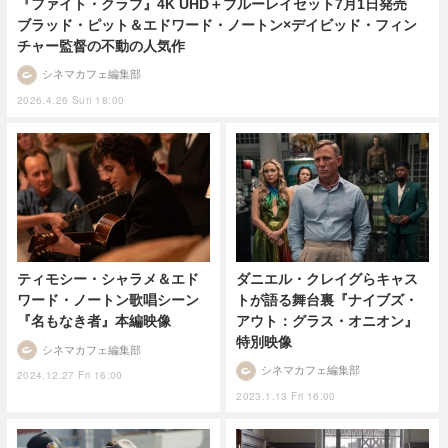
『ファイト・クラブ』4K UHD＋ブルーレイセット7月1日発売
ブラッド・ピット＆エドワード・ノートン×デイビッド・フィン
チャー監督の不動の人気作
シネマカフェ編集部
2026.4.26 Sun 18:00
ダニエル・クレイグらキャス
ティモシー・シャラメ＆エド
トが語る舞台裏『ナイブズ・
ワード・ノートン歌唱シーン
アウト：グラス・オニオン』
『名もなき者』本編映像
特別映像
シネマカフェ編集部
シネマカフェ編集部
2024.12.27 Fri 16:00
2023.1.13 Fri 16:00