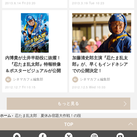
2013.6.14 Fri 20:20
2013.3.19 Tue 10:23
内博貴が土井半助役に抜擢！
加藤清史郎主演『忍たま乱太
『忍たま乱太郎』特報映像
郎』が、早くもインドネシア
＆ポスタービジュアルが公開
での公開決定！
シネマカフェ編集部
シネマカフェ編集部
2012.12.7 Fri 10:15
2012.12.5 Wed 10:03
もっと見る
ホーム
›
忍たま乱太郎 夏休み宿題大作戦！の段
TOP