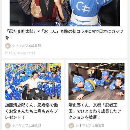
『忍たま乱太郎』×『おしん』奇跡の初コラボCMで日本にガッツ
を！
シネマカフェ編集部
2013.6.18 Tue 17:09
加藤清史郎くん、忍者姿で働
清史郎くん、京都「忍者王
くお父さんたちに肩もみをプ
国」でひとまわり成長したア
レゼント！
クションを披露！
シネマカフェ編集部
シネマカフェ編集部