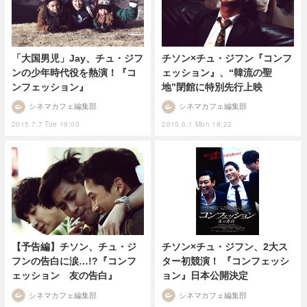
「大国男児」Jay、チュ・ジフ
チソン×チュ・ジフン『コンフ
ンの少年時代役を熱演！『コ
ェッション』、“韓流の聖
ンフェッション』
地”閉館に特別先行上映
シネマカフェ編集部
シネマカフェ編集部
2015.7.7 Tue 19:00
2015.6.1 Mon 18:22
【予告編】チソン、チュ・ジ
チソン×チュ・ジフン、2大ス
フンの告白に涙…!?『コンフ
ター初競演！ 『コンフェッシ
ェッション 友の告白』
ョン』日本公開決定
シネマカフェ編集部
シネマカフェ編集部