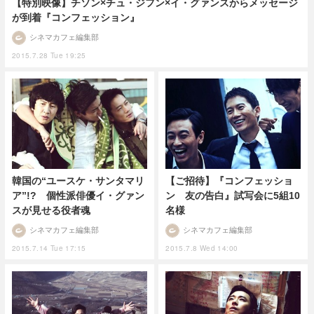
【特別映像】チソン×チュ・ジフン×イ・グァンスからメッセージ
が到着『コンフェッション』
シネマカフェ編集部
2015.7.28 Tue 19:25
韓国の“ユースケ・サンタマリ
【ご招待】『コンフェッショ
ア”!? 個性派俳優イ・グァン
ン 友の告白』試写会に5組10
スが見せる役者魂
名様
シネマカフェ編集部
シネマカフェ編集部
2015.7.14 Tue 17:15
2015.7.8 Wed 14:00