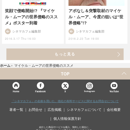
笑顔で侵略開始!? 『マイケ
アポなし＆突撃取材のマイケ
ル・ムーアの世界侵略のスス
ル・ムーア、今度の狙いは“世
メ』ポスター到着
界侵略”!?
シネマカフェ編集部
シネマカフェ編集部
2016.3.17 Thu 16:03
2016.2.23 Tue 19:00
もっと見る
ホーム
›
マイケル・ムーアの世界侵略のススメ
TOP
X
Home
Facebook
Instagram
YouTube
「シネマカフェ」の名称を用いた、他社の有料サービスに関するお問合せについて
著者一覧
お問合せ
広告掲載
シネマカフェについて
会社概要
個人情報保護方針
紹介した商品/サービスを購入、契約した場合に、