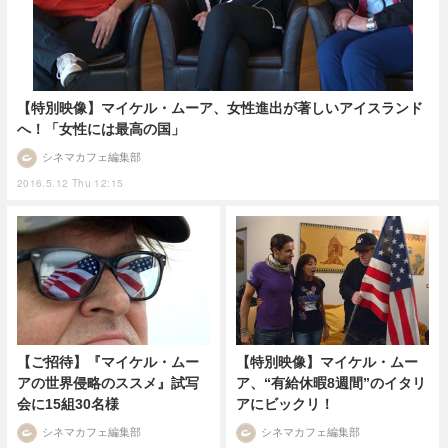
【特別映像】マイケル・ムーア、女性進出が著しいアイスランド
へ！「女性には最高の国」
シネマカフェ編集部
2016.5.12 Thu 12:15
【ご招待】『マイケル・ムー
【特別映像】マイケル・ムー
アの世界侵略のススメ』試写
ア、“有給休暇8週間”のイタリ
会に15組30名様
アにビックリ！
シネマカフェ編集部
シネマカフェ編集部