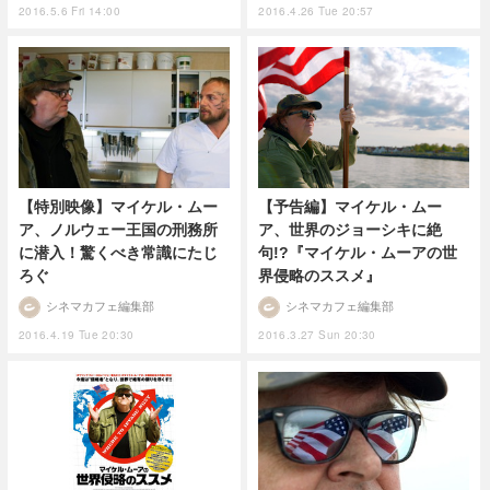
2016.5.6 Fri 14:00
2016.4.26 Tue 20:57
【特別映像】マイケル・ムー
【予告編】マイケル・ムー
ア、ノルウェー王国の刑務所
ア、世界のジョーシキに絶
に潜入！驚くべき常識にたじ
句!?『マイケル・ムーアの世
ろぐ
界侵略のススメ』
シネマカフェ編集部
シネマカフェ編集部
2016.4.19 Tue 20:30
2016.3.27 Sun 20:30