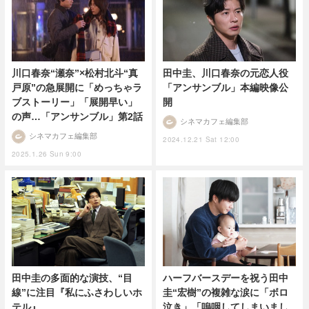
川口春奈“瀬奈”×松村北斗“真
田中圭、川口春奈の元恋人役
戸原”の急展開に「めっちゃラ
「アンサンブル」本編映像公
ブストーリー」「展開早い」
開
の声…「アンサンブル」第2話
シネマカフェ編集部
シネマカフェ編集部
2024.12.21 Sat 12:00
2025.1.26 Sun 9:00
田中圭の多面的な演技、“目
ハーフバースデーを祝う田中
線”に注目『私にふさわしいホ
圭“宏樹”の複雑な涙に「ボロ
テル』
泣き」「嗚咽してしまいまし