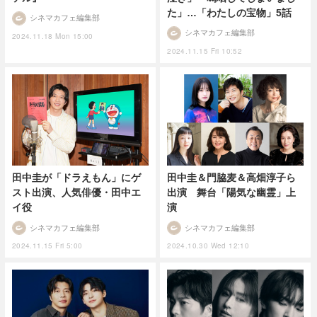
た」…「わたしの宝物」5話
シネマカフェ編集部
シネマカフェ編集部
2024.11.18 Mon 15:00
2024.11.15 Fri 10:52
田中圭が「ドラえもん」にゲ
田中圭＆門脇麦＆高畑淳子ら
スト出演、人気俳優・田中エ
出演 舞台「陽気な幽霊」上
イ役
演
シネマカフェ編集部
シネマカフェ編集部
2024.11.15 Fri 5:00
2024.10.30 Wed 12:10