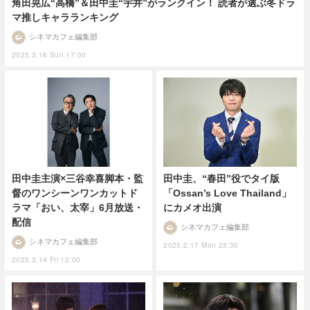
角田晃広“高橋”＆田中圭“宇井”がランクイン！ 読者が選ぶ冬ドラ
マ推しキャラランキング
シネマカフェ編集部
2025.3.16 Sun 17:00
田中圭主演×三谷幸喜脚本・監
田中圭、“春田”役でタイ版
督のワンシーンワンカットド
「Ossan’s Love Thailand」
ラマ「おい、太宰」6月放送・
にカメオ出演
配信
シネマカフェ編集部
シネマカフェ編集部
2025.2.17 Mon 23:30
2025.3.14 Fri 12:00