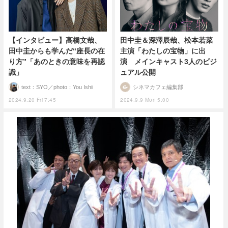
【インタビュー】高橋文哉、
田中圭＆深澤辰哉、松本若菜
田中圭からも学んだ“座長の在
主演「わたしの宝物」に出
り方”「あのときの意味を再認
演 メインキャスト3人のビジ
識」
ュアル公開
text：SYO／photo：You Ishii
シネマカフェ編集部
2024.9.20 Fri 7:45
2024.9.9 Mon 5:00