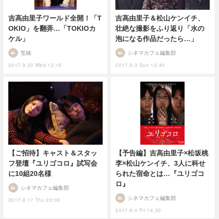
吉高由里子ワールド全開！「T
吉高由里子＆松山ケンイチ、
OKIO」を翻弄…「TOKIOカ
壮絶な撮影をふり返り「水の
ケル」
泡になる作品だったら…」
笠緒
シネマカフェ編集部
2017.9.20 Wed 12:15
2017.9.3 Sun 12:40
【予告編】吉高由里子×松坂桃
【ご招待】キャスト＆スタッ
李×松山ケンイチ、3人に科せ
フ登壇『ユリゴコロ』試写会
られた宿命とは…『ユリゴコ
に10組20名様
ロ』
シネマカフェ編集部
シネマカフェ編集部
2017.8.17 Thu 20:00
2017.8.4 Fri 14:30