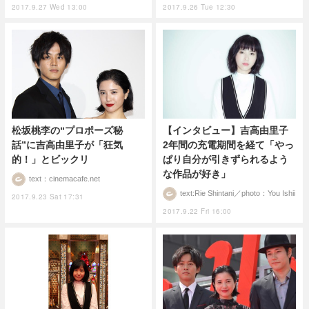
2017.9.27 Wed 13:00
2017.9.26 Tue 12:30
【インタビュー】吉高由里子
松坂桃李の“プロポーズ秘
2年間の充電期間を経て「やっ
話”に吉高由里子が「狂気
ぱり自分が引きずられるよう
的！」とビックリ
な作品が好き」
text：cinemacafe.net
text:Rie Shintani／photo：You Ishii
2017.9.23 Sat 17:31
2017.9.22 Fri 16:00