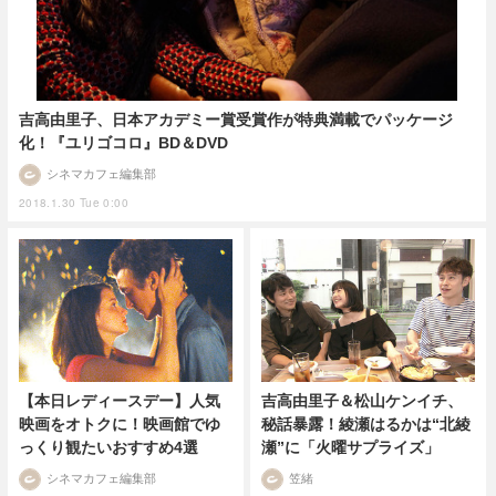
吉高由里子、日本アカデミー賞受賞作が特典満載でパッケージ
化！『ユリゴコロ』BD＆DVD
シネマカフェ編集部
2018.1.30 Tue 0:00
【本日レディースデー】人気
吉高由里子＆松山ケンイチ、
映画をオトクに！映画館でゆ
秘話暴露！綾瀬はるかは“北綾
っくり観たいおすすめ4選
瀬”に「火曜サプライズ」
シネマカフェ編集部
笠緒