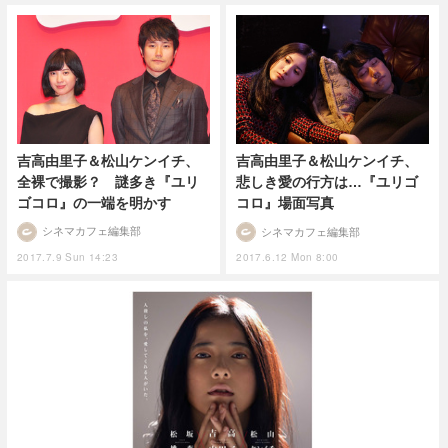
吉高由里子＆松山ケンイチ、
吉高由里子＆松山ケンイチ、
全裸で撮影？ 謎多き『ユリ
悲しき愛の行方は…『ユリゴ
ゴコロ』の一端を明かす
コロ』場面写真
シネマカフェ編集部
シネマカフェ編集部
2017.7.9 Sun 14:23
2017.6.12 Mon 8:00