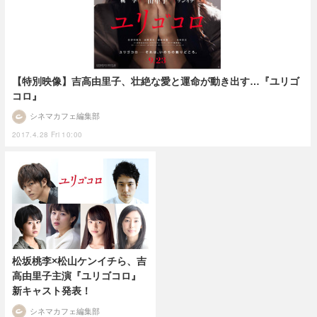
【特別映像】吉高由里子、壮絶な愛と運命が動き出す…『ユリゴ
コロ』
シネマカフェ編集部
2017.4.28 Fri 10:00
松坂桃李×松山ケンイチら、吉
高由里子主演『ユリゴコロ』
新キャスト発表！
シネマカフェ編集部