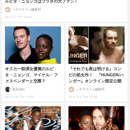
ルピタ・ニョンゴはプラダの大ファン！
シネマカフェ編集部
2014.3.7 Fri 12:45
オスカー助演女優賞のルピ
『それでも夜は明ける』コン
タ・ニョンゴ、マイケル・フ
ビの処女作！ 『HUNGER/ハ
ァスベンダーと交際？
ンガー』オンライン限定公開
冨永由紀
シネマカフェ編集部
2014.3.6 Thu 10:00
2014.3.4 Tue 15:09