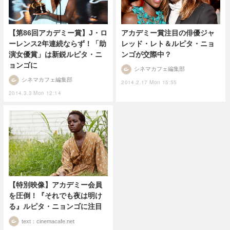
【第86回アカデミー賞】J・ロ
アカデミー賞注目の俳優ジャ
ーレンス2年連続ならず！「助
レッド・レト＆ルピタ・ニョ
演女優賞」は新鋭ルピタ・ニ
ンゴが交際中？
ョンゴに
シネマカフェ編集部
シネマカフェ編集部
2014.2.17 Mon 15:55
2014.3.3 Mon 12:14
【特別映像】アカデミー会員
を圧倒！『それでも夜は明け
る』ルピタ・ニョンゴに注目
text：cinemacafe.net