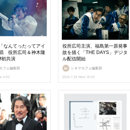
「なんてったってアイ
役所広司主演、福島第一原発事
唱 役所広司＆神木隆
故を描く「THE DAYS」デジタ
M初共演
ル配信開始
カフェ編集部
シネマカフェ編集部
e 4:00
2024.7.24 Wed 16:00