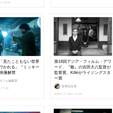
ri 15:00
「見たこともない世界
第18回アジア・フィルム・アワ
行かれる」『ミッキー
ード、『敵』の吉田大八監督が
別映像解禁
監督賞、Kōkiがライジングスタ
ー賞
カフェ編集部
賀来比呂美
i 17:00
2025.3.17 Mon 14:00