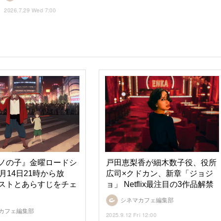
2026.7.29 Wed 7:00
ノの子』金曜ロードシ
戸田恵梨香が細木数子役、役所
月14日21時から放
広司×クドカン、新章「ジョジ
ストとあらすじをチェ
ョ」 Netflix最注目の3作品解禁
シネマカフェ編集部
カフェ編集部
2025.9.12 Fri 12:00