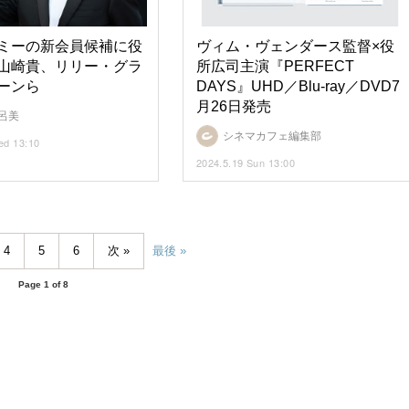
ミーの新会員候補に役
ヴィム・ヴェンダース監督×役
山崎貴、リリー・グラ
所広司主演『PERFECT
ーンら
DAYS』UHD／Blu-ray／DVD7
月26日発売
呂美
シネマカフェ編集部
ed 13:10
2024.5.19 Sun 13:00
4
5
6
次
最後
Page 1 of 8