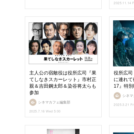
2025.11.14 F
主人公の宿敵役は役所広司『果
役所広司
てしなきスカーレット』市村正
に連れて
親＆吉田鋼太郎＆染谷将太らも
17』特
参加
シネマ
シネマカフェ編集部
2025.3.21 Fr
2025.7.16 Wed 5:00