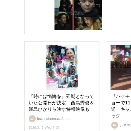
『時には懺悔を』延期となって
『バケモ
いた公開日が決定 西島秀俊＆
ョーで11
満島ひかりら映す特報映像も
送 キャ
ック
text：cinemacafe.net
シネマ
2026.3.18 Wed 7:00