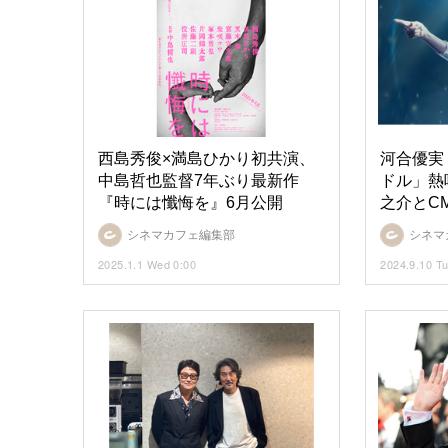
西島秀俊×満島ひかり初共演、
河合優実
中島哲也監督7年ぶり最新作
ドル」熱
『時には懺悔を』6月公開
之介とC
シネマカフェ編集部
シネマ
2025.1.1 Wed 0:00
2024.9.10 Tu