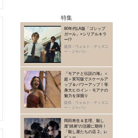
特集
80年代LA版「ゴシップ
ガール」×シリアルキラ
ー!?
提供：ウォルト・ディズニ
ー・ジャパン
『モアナと伝説の海』＜
超＞実写版でスケールア
ップ＆パワーアップ！等
身大ヒロイン・モアナの
魅力を深掘り
提供：ウォルト・ディズニ
ー・ジャパン
岡田将生＆玄理、殺し
屋“姉弟“の活躍に期待！
「殺し屋たちの店 2」レ
ビュー