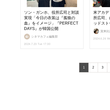
ソン・ガンホ、役所広司と対談
米アカデ
実現「今日の衣装は『孤狼の
所広司、
血』をイメージ」『PERFECT
ッドスト
DAYS』が韓国公開
賀来比
シネマカフェ編集部
2024.6.26 W
2024.7.23 Tue 17:30
1
2
3