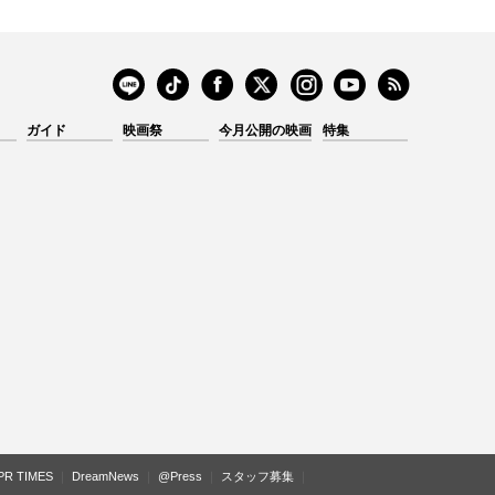
ガイド
映画祭
今月公開の映画
特集
PR TIMES
DreamNews
@Press
スタッフ募集