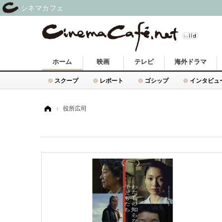
シネマカフェ
ホーム
映画
テレビ
海外ドラマ
スクープ
レポート
ゴシップ
インタビュ
ホーム
›
役所広司