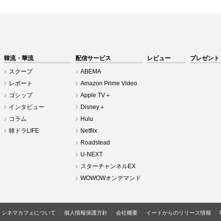
韓流・華流
配信サービス
レビュー
プレゼント
スクープ
ABEMA
レポート
Amazon Prime Video
ゴシップ
Apple TV＋
インタビュー
Disney＋
コラム
Hulu
韓ドラLIFE
Netflix
Roadstead
U-NEXT
スターチャンネルEX
WOWOWオンデマンド
シネマカフェについて
個人情報保護方針
会社概要
イードからのリリース情報