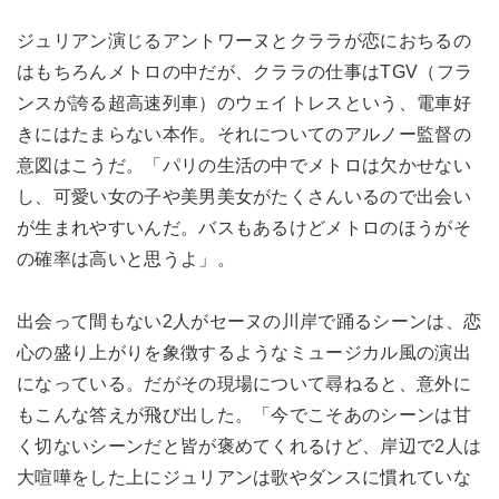
ジュリアン演じるアントワーヌとクララが恋におちるの
はもちろんメトロの中だが、クララの仕事はTGV（フラ
ンスが誇る超高速列車）のウェイトレスという、電車好
きにはたまらない本作。それについてのアルノー監督の
意図はこうだ。「パリの生活の中でメトロは欠かせない
し、可愛い女の子や美男美女がたくさんいるので出会い
が生まれやすいんだ。バスもあるけどメトロのほうがそ
の確率は高いと思うよ」。
出会って間もない2人がセーヌの川岸で踊るシーンは、恋
心の盛り上がりを象徴するようなミュージカル風の演出
になっている。だがその現場について尋ねると、意外に
もこんな答えが飛び出した。「今でこそあのシーンは甘
く切ないシーンだと皆が褒めてくれるけど、岸辺で2人は
大喧嘩をした上にジュリアンは歌やダンスに慣れていな