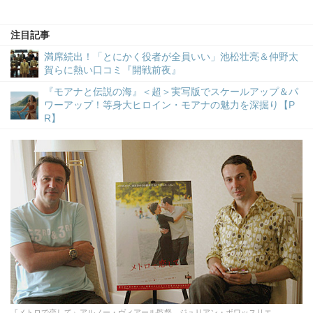
注目記事
満席続出！「とにかく役者が全員いい」池松壮亮＆仲野太
賀らに熱い口コミ『開戦前夜』
『モアナと伝説の海』＜超＞実写版でスケールアップ＆パ
ワーアップ！等身大ヒロイン・モアナの魅力を深掘り【P
R】
『メトロで恋して』アルノー・ヴィアール監督、ジュリアン・ボワッスリエ