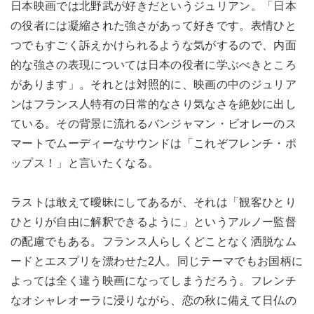
日本映画では北野武が好きだというジュリアン。「日本
の役者には凝縮された強さがあって好きです。表情ひと
つでもすごく訴えかけられるような気がするので、内面
的な強さの表現については日本の役者に学ぶべきところ
があります」。それとは対照的に、映画の中のジュリア
ンはフランス人特有の日常的なさり気なさを絶妙に出し
ている。その背景に流れるバンジャマン・ビオレーのス
マートでムーディーなサウンドは「これぞフレンチ・ポ
ップス！」と言いたくなる。
ラストは敢えて曖昧にしてあるが、それは「観客ひとり
ひとりが自由に解釈できるように」というアルノー監督
の配慮でもある。フランス人らしくどことなく洒脱なム
ードとエスプリを漂わせた2人。同じテーマでもお国柄に
よっては全く違う映画になってしまうだろう。フレンチ
なオシャレオーラに浸りながら、恋の秋に備えて日仏の