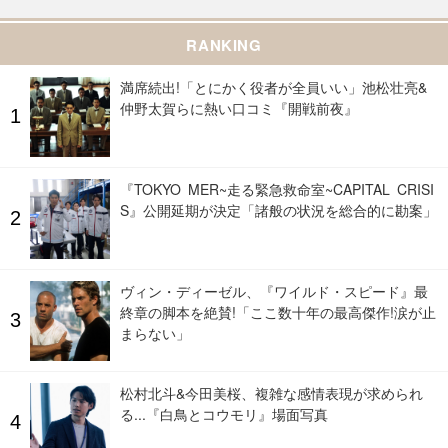
RANKING
満席続出!「とにかく役者が全員いい」池松壮亮&
仲野太賀らに熱い口コミ『開戦前夜』
『TOKYO MER~走る緊急救命室~CAPITAL CRISI
S』公開延期が決定「諸般の状況を総合的に勘案」
ヴィン・ディーゼル、『ワイルド・スピード』最
終章の脚本を絶賛!「ここ数十年の最高傑作!涙が止
まらない」
松村北斗&今田美桜、複雑な感情表現が求められ
る...『白鳥とコウモリ』場面写真