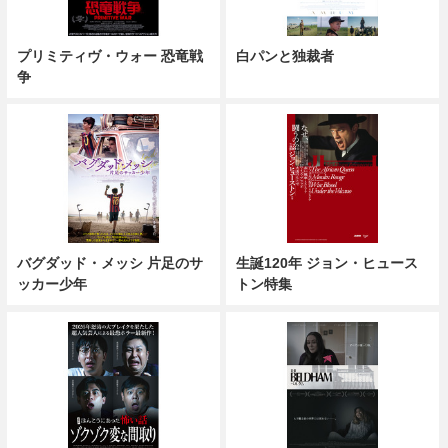
プリミティヴ・ウォー 恐竜戦
白パンと独裁者
争
バグダッド・メッシ 片足のサ
生誕120年 ジョン・ヒュース
ッカー少年
トン特集