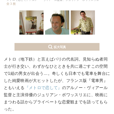
全 3 枚
拡大写真
メトロ（地下鉄）と言えばパリの代名詞。見知らぬ者同
士が行き交い、わずかなひとときを共に過ごすこの空間
で1組の男女が出会う…。奇しくも日本でも電車を舞台に
した純愛映画が大ヒットしたが、フランス版『電車男』
ともいえる
『メトロで恋して』
のアルノー・ヴィアール
監督と主演俳優のジュリアン・ボワッスリエに、映画に
まつわる話からプライベートな恋愛観までを語ってもら
った。