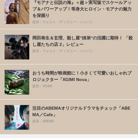
『モアナと伝説の海』＜超＞実写版でスケールアッ
プ＆パワーアップ！等身大ヒロイン・モアナの魅力
を深掘り
提供：ウォルト・ディズニー・ジャパン
岡田将生＆玄理、殺し屋“姉弟“の活躍に期待！ 「殺
し屋たちの店 2」レビュー
提供：ウォルト・ディズニー・ジャパン
おうち時間が映画館に！小さくて可愛いおしゃれプ
ロジェクター「XGIMI Nova」
提供：XGIMI
注目のABEMAオリジナルドラマをチェック「ABE
MA／Cafe」
提供：ABEMA