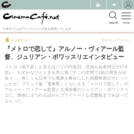
search
menu
※本サイトはアフィリエイト広告を利用しています
2005.6.17 Fri 0:00
インタビュー
『メトロで恋して』アルノー・ヴィアール監
督、ジュリアン・ボワッスリエインタビュー
メトロ（地下鉄）と言えばパリの代名詞。見知らぬ者同士が行き
交い、わずかなひとときを共に過ごすこの空間で1組の男女が出
会う…。奇しくも日本でも電車を舞台にした純愛映画が大ヒット
したが、フランス版『電車男』ともいえる『メトロで恋して』の
アルノー・ヴィアール監督と主演俳優のジュリアン・ボワッスリ
エに、映画にまつわる話からプライベートな恋愛観までを語って
もらった。