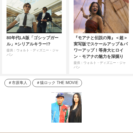
80年代LA版「ゴシップガー
『モアナと伝説の海』＜超＞
ル」×シリアルキラー!?
実写版でスケールアップ＆パ
ワーアップ！等身大ヒロイ
提供：ウォルト・ディズニー・ジャ
パン
ン・モアナの魅力を深掘り
提供：ウォルト・ディズニー・ジャ
パン
市原隼人
猿ロック THE MOVIE