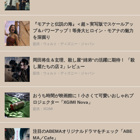
『モアナと伝説の海』＜超＞実写版でスケールアッ
プ＆パワーアップ！等身大ヒロイン・モアナの魅力
を深掘り
提供：ウォルト・ディズニー・ジャパン
岡田将生＆玄理、殺し屋“姉弟“の活躍に期待！ 「殺
し屋たちの店 2」レビュー
提供：ウォルト・ディズニー・ジャパン
おうち時間が映画館に！小さくて可愛いおしゃれプ
ロジェクター「XGIMI Nova」
提供：XGIMI
注目のABEMAオリジナルドラマをチェック「ABE
MA／Cafe」