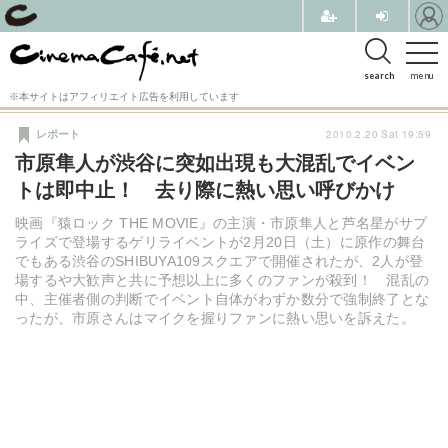
search
menu
※本サイトはアフィリエイト広告を利用しています
2010.2.20 Sat 19:59
レポート
市原隼人が渋谷に突如出現も大混乱でイベン
トは即中止！ 去り際に熱い思い呼びかけ
映画『猿ロック THE MOVIE』の主演・市原隼人と芦名星がサプ
ライズで登場するゲリライベントが2月20日（土）に原作の舞台
でもある渋谷のSHIBUYA109スクエアで開催されたが、2人が登
場するや大歓声と共に予想以上に多くのファンが殺到！ 混乱の
中、主催者側の判断でイベント自体がわずか数分で強制終了とな
ったが、市原さんはマイクを握りファンに熱い思いを訴えた。