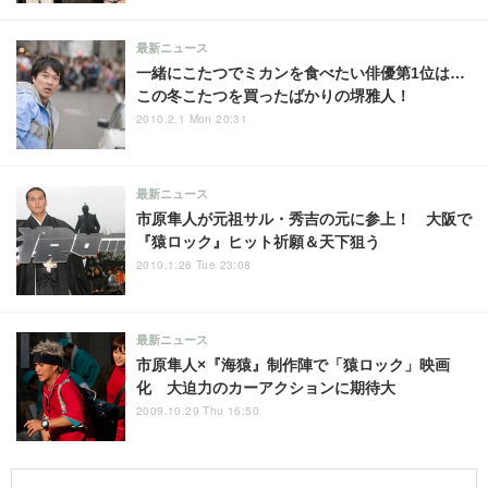
最新ニュース
一緒にこたつでミカンを食べたい俳優第1位は…
この冬こたつを買ったばかりの堺雅人！
2010.2.1 Mon 20:31
最新ニュース
市原隼人が元祖サル・秀吉の元に参上！ 大阪で
『猿ロック』ヒット祈願＆天下狙う
2010.1.26 Tue 23:08
最新ニュース
市原隼人×『海猿』制作陣で「猿ロック」映画
化 大迫力のカーアクションに期待大
2009.10.29 Thu 16:50