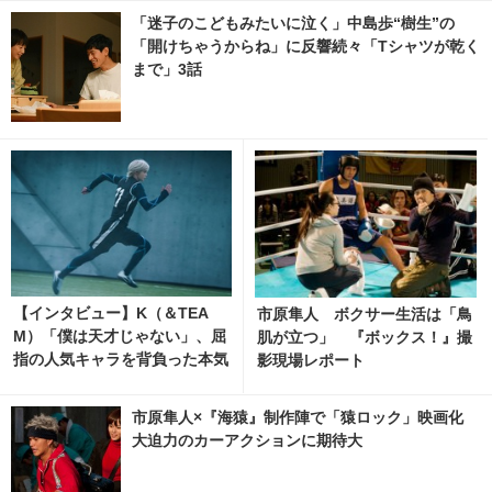
「迷子のこどもみたいに泣く」中島歩“樹生”の
「開けちゃうからね」に反響続々「Tシャツが乾く
まで」3話
【インタビュー】K（＆TEA
市原隼人 ボクサー生活は「鳥
M）「僕は天才じゃない」、屈
肌が立つ」 『ボックス！』撮
指の人気キャラを背負った本気
影現場レポート
と覚悟 11枚目の写真・画像 | c
inemacafe.net
市原隼人×『海猿』制作陣で「猿ロック」映画化
大迫力のカーアクションに期待大