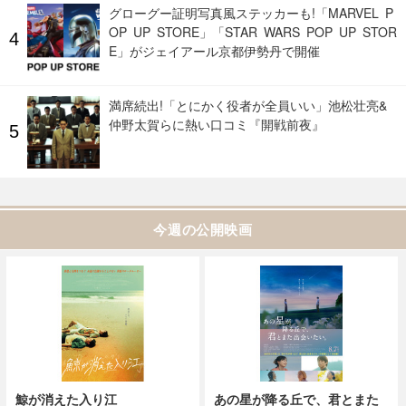
グローグー証明写真風ステッカーも!「MARVEL P
OP UP STORE」「STAR WARS POP UP STOR
E」がジェイアール京都伊勢丹で開催
満席続出!「とにかく役者が全員いい」池松壮亮&
仲野太賀らに熱い口コミ『開戦前夜』
今週の公開映画
鯨が消えた入り江
あの星が降る丘で、君とまた