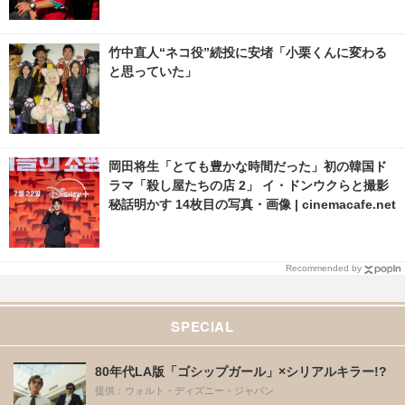
竹中直人“ネコ役”続投に安堵「小栗くんに変わる
と思っていた」
岡田将生「とても豊かな時間だった」初の韓国ド
ラマ「殺し屋たちの店 2」 イ・ドンウクらと撮影
秘話明かす 14枚目の写真・画像 | cinemacafe.net
Recommended by
SPECIAL
80年代LA版「ゴシップガール」×シリアルキラー!?
提供：ウォルト・ディズニー・ジャパン