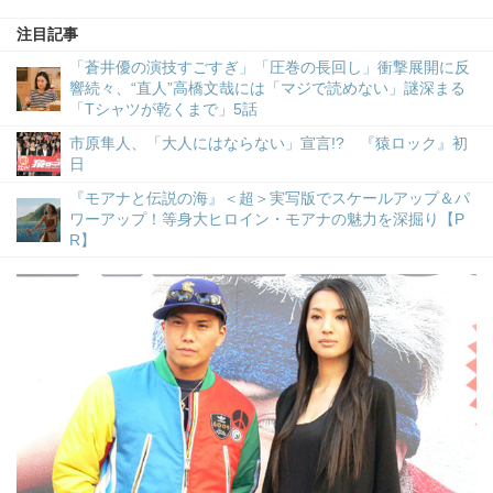
注目記事
「蒼井優の演技すごすぎ」「圧巻の長回し」衝撃展開に反
響続々、“直人”高橋文哉には「マジで読めない」謎深まる
「Tシャツが乾くまで」5話
市原隼人、「大人にはならない」宣言!? 『猿ロック』初
日
『モアナと伝説の海』＜超＞実写版でスケールアップ＆パ
ワーアップ！等身大ヒロイン・モアナの魅力を深掘り【P
R】