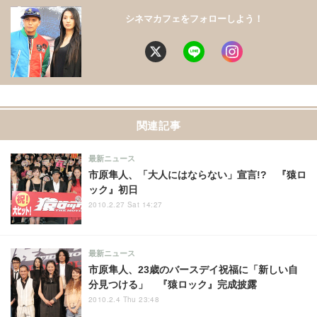
シネマカフェをフォローしよう！
関連記事
最新ニュース
市原隼人、「大人にはならない」宣言!? 『猿ロ
ック』初日
2010.2.27 Sat 14:27
最新ニュース
市原隼人、23歳のバースデイ祝福に「新しい自
分見つける」 『猿ロック』完成披露
2010.2.4 Thu 23:48